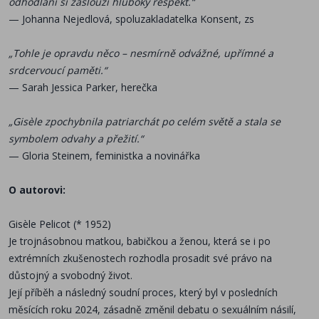
odhodlání si zaslouží hluboký respekt.“
— Johanna Nejedlová, spoluzakladatelka Konsent, zs
„Tohle je opravdu něco – nesmírně odvážné, upřímné a
srdcervoucí paměti.“
— Sarah Jessica Parker, herečka
„Gisèle zpochybnila patriarchát po celém světě a stala se
symbolem odvahy a přežití.“
— Gloria Steinem, feministka a novinářka
O autorovi:
Gisèle Pelicot (* 1952)
Je trojnásobnou matkou, babičkou a ženou, která se i po
extrémních zkušenostech rozhodla prosadit své právo na
důstojný a svobodný život.
Její příběh a následný soudní proces, který byl v posledních
měsících roku 2024, zásadně změnil debatu o sexuálním násilí,