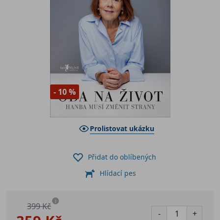
- 10 %
Prolistovat ukázku
Přidat do oblíbených
Hlídací pes
i
399 Kč
-
+