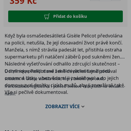
359 Kč
Přidat do košíku
Když byla osmašedesátiletá Gisèle Pelicot předvolána
na policii, netušila, že její dosavadní život právě končí.
Manžela, s nímž strávila padesát let, přistihla ostraha
supermarketu při natáčení záběrů pod sukněmi žen.
Následné vyšetřování odhalilo zdrcující skutečnost
–
Dominique Pelicot své ženě devět let tajně podával
O čtyři roky později stanul s dalšími padesáti muži před
omamné látky, v bezvědomí ji znásilňoval a do jejich
soudem. A Gisèle učinila krok, který změnil její osud,
domova zval desítky cizích mužů, aby ji zneužívali také.
francouzskou legislativu i pohled světové veřejnosti na sexuální
Vše si pečlivě dokumentoval.
násilí.
ZOBRAZIT
VÍCE
„To oni musí zahanbeně sklonit hlavu, ne já,“ prohlásila a
otevřela soudní jednání veřejnosti.