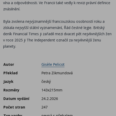
vína a odpovědnosti. Ve Francii také vedly k revizi právní definice
znásilnění.
Byla zvolena nejvýznamnější francouzskou osobností roku a
získala nejvyšší státní vyznamenání, Řád čestné legie. Britský
deník Financial Times ji zařadil mezi dvacet pět nejvlivnějších žen
v roce 2025 ji The Independent označil za nejvlivnější ženu
planety.
Autor
Gisèle Pelicot
Překlad
Petra Zikmundová
Jazyk
český
Rozměry
143x215mm
Datum vydání
24.2.2026
Počet stran
247
Typ vazby
pevná s přebalem