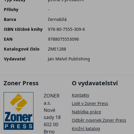
Přílohy
-
Barva
černobílá
ISBN tištěné knihy
978-80-7555-309-6
EAN
9788075553096
Katalogové číslo
ZME1288
Vydavatel
Jan Melvil Publishing
Zoner Press
O vydavatelství
Kontakty
ZONER
a.s.
Lidé v Zoner Press
Nové
Nabídka práce
sady 18
Odběr novinek Zoner Press
602 00
Knižní katalog
Brno