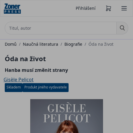
Přihlášení
Domů
/
Naučná literatura
/
Biografie
/
Óda na život
Óda na život
Hanba musí změnit strany
Gisèle Pelicot
Skladem
Produkt jiného vydavatele