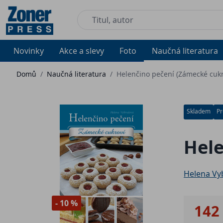
Novinky
Akce a slevy
Foto
Naučná literatura
Domů
/
Naučná literatura
/
Helenčino pečení (Zámecké cukr
Skladem
Pr
Hele
Helena Vy
- 10 %
142