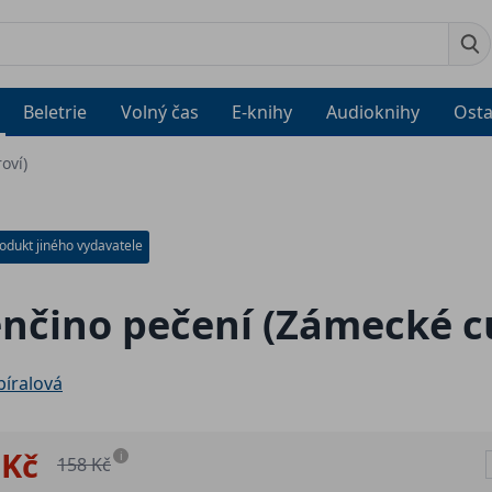
Beletrie
Volný čas
E-knihy
Audioknihy
Osta
oví)
odukt jiného vydavatele
nčino pečení (Zámecké c
bíralová
 Kč
i
158 Kč