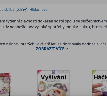
 do oblíbených
Hlídací pes
týdenní slavnosti dokázali hosté spolu se služebnictvem s
se nikdy neobešlo bez vysoké spotřeby mouky, cukru, hrozine
které z úprav, starých i dvě stě let, se dochovaly dodnes a 
ZOBRAZIT
VÍCE
 všechny řezy, krémové dortíky i pasionky převelice chutnal