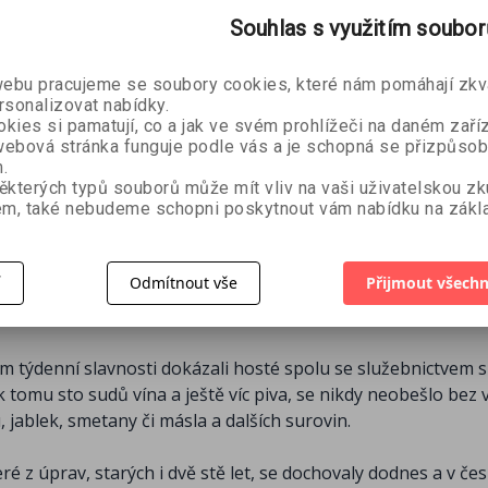
Souhlas s využitím soubo
o
Vyšívání pro
Háčkov
 Vánoční
každého
každého
íralová
bu pracujeme se soubory cookies, které nám pomáhají zkva
Vicki Atkinson
Katharin
vydání
rsonalizovat nabídky.
Lora Bar
kies si pamatují, co a jak ve svém prohlížeči na daném zaříz
49 Kč
ebová stránka funguje podle vás a je schopná se přizpůsob
269 Kč
269 Kč
299 Kč
.
ěkterých typů souborů může mít vliv na vaši uživatelskou z
m, také nebudeme schopni poskytnout vám nabídku na zákla
í
Odmítnout vše
Přijmout všechn
týdenní slavnosti dokázali hosté spolu se služebnictvem s
k tomu sto sudů vína a ještě víc piva, se nikdy neobešlo bez
jablek, smetany či másla a dalších surovin.
ré z úprav, starých i dvě stě let, se dochovaly dodnes a v če