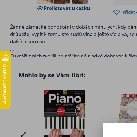
Prolistovat ukázku
Přidat
Žádné zámecké pohoštění v dobách minulých, kdy během 
drůbeže, vypít k tomu sto sudů vína a ještě víc piva, 
dalších surovin.
Cukráři z nich tvořili neuvěřitelné sladké dobroty. Ně
Kniha obsahuje 63 takovýchto receptů. A je pravda, že
Mohlo by se Vám líbit:
domácnostech.