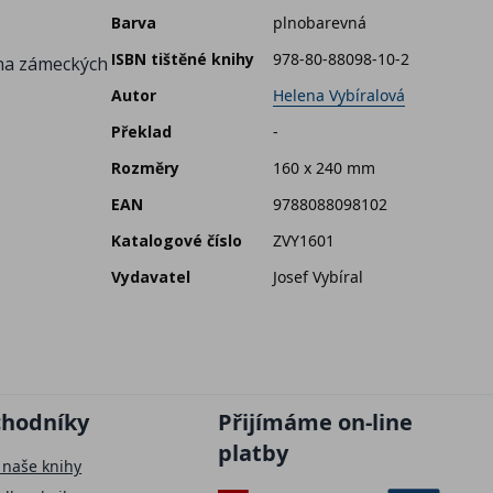
Barva
plnobarevná
ISBN tištěné knihy
978-80-88098-10-2
 na zámeckých
Autor
Helena Vybíralová
Překlad
-
Rozměry
160 x 240 mm
EAN
9788088098102
Katalogové číslo
ZVY1601
Vydavatel
Josef Vybíral
chodníky
Přijímáme on-line
platby
 naše knihy