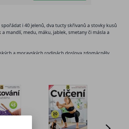
pořádat i 40 jelenů, dva tucty skřivanů a stovky kusů
k a mandlí, medu, máku, jablek, smetany či másla a
v českých a moravských rodinách doslova zdomácněly.
y na zámeckých stolech stejně jako v současných