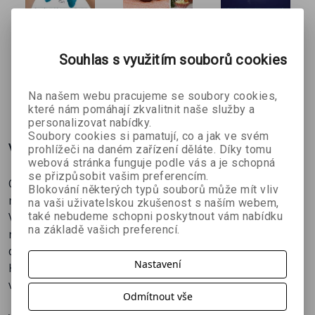
Krásné a pohodové pečení!
Pletení pro
Helenčino
Spánek pro
každého
pečení
každého
Souhlas s využitím souborů cookies
kolektiv autorů
Helena
Dr. Sandi
(Rodinné
Vybíralová
Mannová
recepty)
169 Kč
146 Kč
179 Kč
Na našem webu pracujeme se soubory cookies,
č
199 Kč
162 Kč
199 Kč
které nám pomáhají zkvalitnit naše služby a
personalizovat nabídky.
Soubory cookies si pamatují, co a jak ve svém
Více o knize
prohlížeči na daném zařízení děláte. Díky tomu
webová stránka funguje podle vás a je schopná
se přizpůsobit vašim preferencím.
Ochutnejte medové koláčky, vánoční hvězdičky i
Blokování některých typů souborů může mít vliv
mandlové trubičky… Recepty na toto a další – NEJEN
na vaši uživatelskou zkušenost s naším webem,
také nebudeme schopni poskytnout vám nabídku
VÁNOČNÍ – cukroví najdete v nové knize, kterou vám
na základě vašich preferencí.
nabízíme. Vaše pečení může korunovat nejedna
delikatesa z 59 receptů. Je skutečně z čeho vybírat.
Nastavení
Kniha plná skvělých receptů na klasické české domácí
vánoční i běžné cukroví.
Odmítnout vše