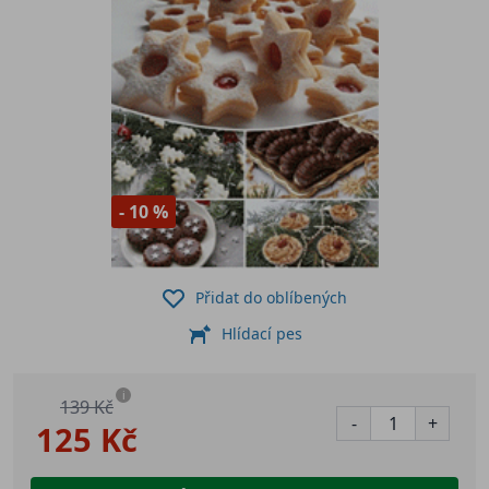
- 10 %
Přidat do oblíbených
Hlídací pes
i
139 Kč
-
+
125 Kč