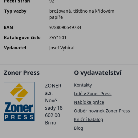
Počet stran
92
Typ vazby
brožovaná, tištěno na křídovém
papíře
EAN
9788090549784
Katalogové číslo
ZVY1501
Vydavatel
Josef Vybíral
Zoner Press
O vydavatelství
Kontakty
ZONER
a.s.
Lidé v Zoner Press
Nové
Nabídka práce
sady 18
Odběr novinek Zoner Press
602 00
Knižní katalog
Brno
Blog