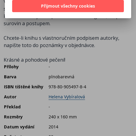
Všechny recepty jsou vyzkoušené. Jsou nenáročné,
Přijmout všechny cookies
srozumitelné, zvládnou je i cukrářky začátečnice. Na
každé stránce je recept s barevnou fotografií, rozpisem
surovin a postupem.
Chcete-li knihu s vlastnoručním podpisem autorky,
napište toto do poznámky v objednávce.
Krásné a pohodové pečení!
Přílohy
-
Barva
plnobarevná
ISBN tištěné knihy
978-80-905497-8-4
Autor
Helena Vybíralová
Překlad
-
Rozměry
240 x 160 mm
Datum vydání
2014