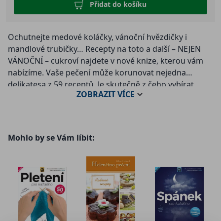
Přidat do košíku
Ochutnejte medové koláčky, vánoční hvězdičky i
mandlové trubičky… Recepty na toto a další – NEJEN
VÁNOČNÍ – cukroví najdete v nové knize, kterou vám
nabízíme. Vaše pečení může korunovat nejedna
delikatesa z 59 receptů. Je skutečně z čeho vybírat.
ZOBRAZIT
VÍCE
Kniha plná skvělých receptů na klasické české domácí
vánoční i běžné cukroví.
Všechny recepty jsou vyzkoušené. Jsou nenáročné,
Mohlo by se Vám líbit:
srozumitelné, zvládnou je i cukrářky začátečnice. Na
každé stránce je recept s barevnou fotografií,
rozpisem surovin a postupem.
Chcete-li knihu s vlastnoručním podpisem autorky,
napište toto do poznámky v objednávce.