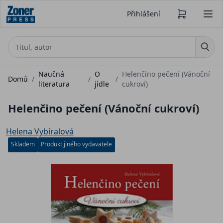
Přihlášení
Naučná
O
Helenčino pečení (Vánoční
Domů
/
/
/
literatura
jídle
cukroví)
Helenčino pečení (Vánoční cukroví)
Helena Vybíralová
Skladem
Produkt jiného vydavatele