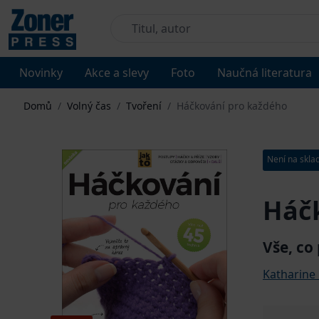
Novinky
Akce a slevy
Foto
Naučná literatura
Domů
/
Volný čas
/
Tvoření
/
Háčkování pro každého
Není na skla
Háč
Vše, co
Katharine