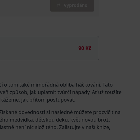
Vyprodáno
90 Kč
dčí o tom také mimořádná obliba háčkování. Tato
oveň způsob, jak uplatnit tvůrčí nápady. Ať už toužíte
 ukážeme, jak přitom postupovat.
 Získané dovednosti si následně můžete procvičit na
ého medvídka, dětskou deku, květinovou brož,
stně není nic složitého. Zalistujte v naší knize,