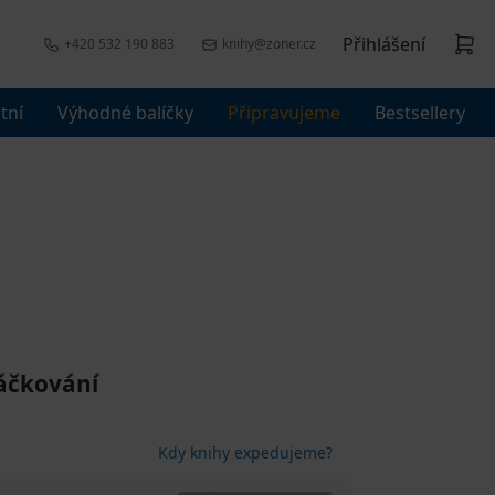
Přihlášení
+420 532 190 883
knihy@zoner.cz
tní
Výhodné balíčky
Připravujeme
Bestsellery
háčkování
Kdy knihy expedujeme?