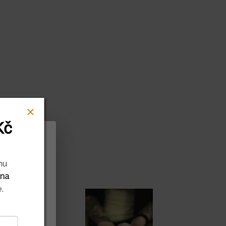
Kč
rů cookies
mu
 na
litnit naše
.
ení děláte.
it vašim