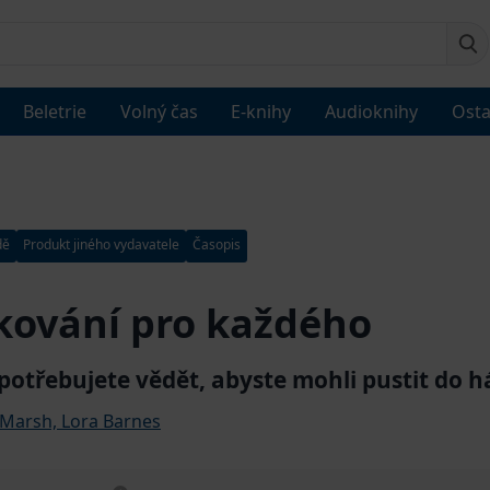
Beletrie
Volný čas
E-knihy
Audioknihy
Osta
dě
Produkt jiného vydavatele
Časopis
kování pro každého
 potřebujete vědět, abyste mohli pustit do 
 Marsh, Lora Barnes