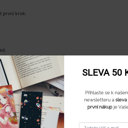
t první krok.
ed.
í háčkované dárky a doplňky..
SLEVA 50 
ZOBRAZIT
VÍCE
Souhlas s využitím soubo
Přihlaste se k naše
newsletteru a
sleva
bu pracujeme se soubory cookies, které nám pomáhají zkva
první nákup
je Vaše
rsonalizovat nabídky.
kies si pamatují, co a jak ve svém prohlížeči na daném zaříz
ebová stránka funguje podle vás a je schopná se přizpůsob
.