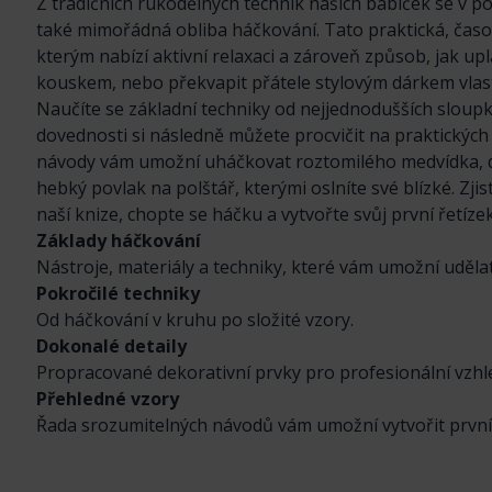
Z tradičních rukodělných technik našich babiček se v p
také mimořádná obliba háčkování. Tato praktická, časově
kterým nabízí aktivní relaxaci a zároveň způsob, jak upl
kouskem, nebo překvapit přátele stylovým dárkem vlast
Naučíte se základní techniky od nejjednodušších sloupků
dovednosti si následně můžete procvičit na praktickýc
návody vám umožní uháčkovat roztomilého medvídka, d
hebký povlak na polštář, kterými oslníte své blízké. Zjis
naší knize, chopte se háčku a vytvořte svůj první řetízek
Základy háčkování
Nástroje, materiály a techniky, které vám umožní udělat
Pokročilé techniky
Od háčkování v kruhu po složité vzory.
Dokonalé detaily
Propracované dekorativní prvky pro profesionální vzhl
Přehledné vzory
Řada srozumitelných návodů vám umožní vytvořit první