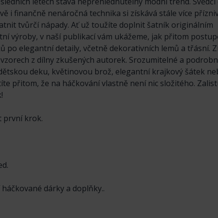
osledních letech stává nepřehlédnutelný módní trend. Svědčí
 i finančně nenáročná technika si získává stále více přízni
atnit tvůrčí nápady. Ať už toužíte doplnit šatník originálním
ní výroby, v naší publikací vám ukážeme, jak přitom postup
 po elegantní detaily, včetně dekorativních lemů a třásní. 
h vzorech z dílny zkušených autorek. Srozumitelné a podrob
ětskou deku, květinovou brož, elegantní krajkový šátek n
títe přitom, že na háčkování vlastně není nic složitého. Zalist
!
 první krok.
ed.
 háčkované dárky a doplňky..