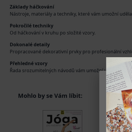
Základy háčkování
Nástroje, materiály a techniky, které vám umožní uděla
Pokročilé techniky
Od háčkování v kruhu po složité vzory.
Dokonalé detaily
Propracované dekorativní prvky pro profesionální vzhl
Přehledné vzory
Řada srozumitelných návodů vám umožní vytvořit prvn
Mohlo by se Vám líbit:
Na našem we
služby a pe
Soubory coo
Díky tomu w
preferencím