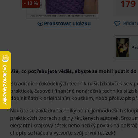
179
- 10 %
Prolistovat ukázku
Přidat
Pr
Vše, co potřebujete vědět, abyste se mohli pustit d
Z tradičních rukodělných technik našich babiček se v 
praktická, časově i finančně nenáročná technika si získá
doplnit šatník originálním kouskem, nebo překvapit př
Naučíte se základní techniky od nejjednodušších sloupk
praktických vzorech z dílny zkušených autorek. Sroz
elegantní krajkový šátek nebo hebký povlak na polštář, kt
chopte se háčku a vytvořte svůj první řetízek!