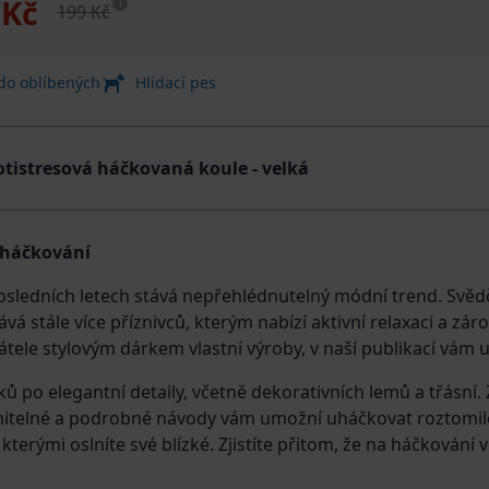
 Kč
i
199 Kč
 do oblíbených
Hlídací pes
otistresová háčkovaná koule - velká
o háčkování
posledních letech stává nepřehlédnutelný módní trend. Svě
vá stále více příznivců, kterým nabízí aktivní relaxaci a zár
átele stylovým dárkem vlastní výroby, v naší publikací vám
ů po elegantní detaily, včetně dekorativních lemů a třásní.
umitelné a podrobné návody vám umožní uháčkovat roztomil
erými oslníte své blízké. Zjistíte přitom, že na háčkování vla