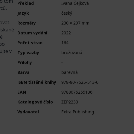
 o tom
Překlad
Ivana Čejková
vců,
Jazyk
český
ovat.
Rozměry
230 × 297 mm
Získané
Datum vydání
2022
né
Počet stran
164
ebo
ujte v
Typ vazby
brožovaná
Přílohy
-
Barva
barevná
ISBN tištěné knihy
978-80-7525-513-6
EAN
9788075255136
Katalogové číslo
ZEP2233
Vydavatel
Extra Publishing