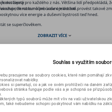
ňovat životy
i je dostupná pro každého z nás. Většina lidí předpokládá,
třevního mikrobiomu pro vaše omládnutí.
ukazuje, že na buněčné úrovni je možné provést takové změn
oskytnou více energie a duševní bystrosti teď hned.
stát se superčlověkem.
ZOBRAZIT
VÍCE
Souhlas s využitím soubo
bu pracujeme se soubory cookies, které nám pomáhají zkva
rsonalizovat nabídky.
kies si pamatují, co a jak ve svém prohlížeči na daném zaříz
ebová stránka funguje podle vás a je schopná se přizpůsob
.
ěkterých typů souborů může mít vliv na vaši uživatelskou z
m, také nebudeme schopni poskytnout vám nabídku na zákla
ro