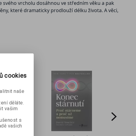
 že svého vrcholu dosáhnou ve středním věku a pak
y, které dramaticky prodlouží délku života. A věci,
rů cookies
litnit naše
ení děláte.
it vašim
kušenost s
dě vašich
Lidské