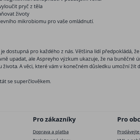
vyloučit pryč z těla
ňovat životy
třevního mikrobiomu pro vaše omládnutí.
 je dostupná pro každého z nás. Většina lidí předpokládá, ž
evně upadat, ale Aspreyho výzkum ukazuje, že na buněčné ú
 života. A věci, které vám v konečném důsledku umožní žít 
stát se superčlověkem.
Pro zákazníky
Pro ob
Doprava a platba
Prodávejte