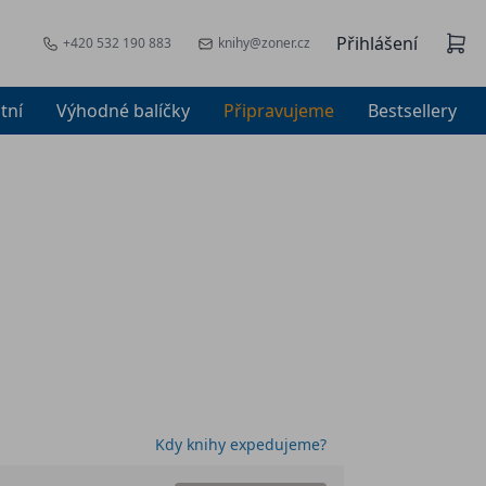
Přihlášení
+420 532 190 883
knihy@zoner.cz
tní
Výhodné balíčky
Připravujeme
Bestsellery
Kdy knihy expedujeme?