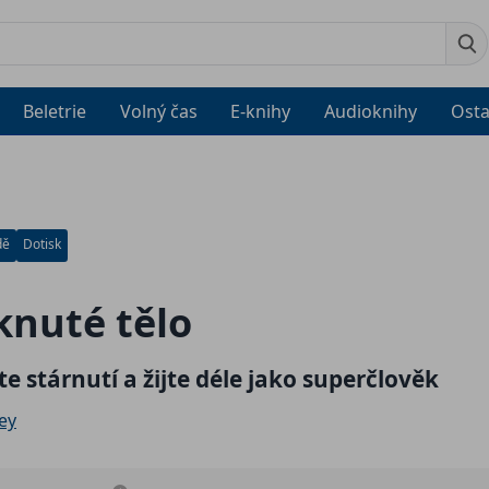
Beletrie
Volný čas
E-knihy
Audioknihy
Osta
dě
Dotisk
nuté tělo
e stárnutí a žijte déle jako superčlověk
ey