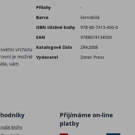
Přílohy
-
Barva
černobílá
ISBN tištěné knihy
978-80-7413-450-0
EAN
9788074134500
Katalogové číslo
ZRK2008
e svého vrcholu
rovni je možné
Vydavatel
Zoner Press
déle, vám
chodníky
Přijímáme on-line
platby
 naše knihy