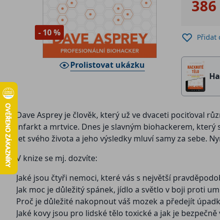
386
- 10 %
Přidat
Prolistovat ukázku
Ha
Dave Asprey je člověk, který už ve dvaceti pociťoval r
infarkt a mrtvice. Dnes je slavným biohackerem, který s
let svého života a jeho výsledky mluví samy za sebe. Nyní
V knize se mj. dozvíte:
Jaké jsou čtyři nemoci, které vás s největší pravděpodo
Jak moc je důležitý spánek, jídlo a světlo v boji proti um
Proč je důležité nakopnout váš mozek a předejít úpadk
Jaké kovy jsou pro lidské tělo toxické a jak je bezpečně 