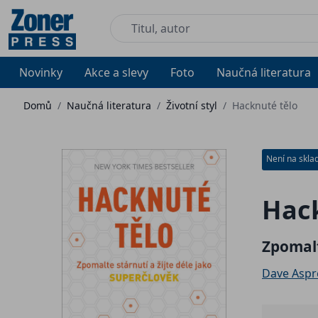
Novinky
Akce a slevy
Foto
Naučná literatura
Domů
/
Naučná literatura
/
Životní styl
/
Hacknuté tělo
Není na skla
Hack
Zpomalt
Dave Aspr