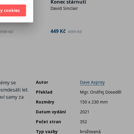
uprav
 se
Konec stárnutí
kolekti
s
David Sinclair
y cookies
ar
179 K
449 Kč
398 Kč
499 Kč
blémy se
Autor
Dave Asprey
smdesáti let.
Překlad
Mgr. Ondřej Doseděl
uví samy za
Rozměry
150 x 230 mm
Datum vydání
2021
Počet stran
352
Typ vazby
brožovaná