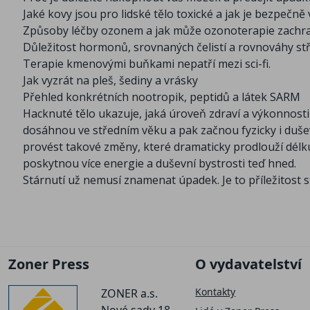
Jaké kovy jsou pro lidské tělo toxické a jak je bezpečně 
Způsoby léčby ozonem a jak může ozonoterapie zachra
Důležitost hormonů, srovnaných čelistí a rovnováhy s
Terapie kmenovými buňkami nepatří mezi sci-fi.
Jak vyzrát na pleš, šediny a vrásky
Přehled konkrétních nootropik, peptidů a látek SARM
Hacknuté tělo ukazuje, jaká úroveň zdraví a výkonnosti
dosáhnou ve středním věku a pak začnou fyzicky i duš
provést takové změny, které dramaticky prodlouží délku
poskytnou více energie a duševní bystrosti teď hned.
Stárnutí už nemusí znamenat úpadek. Je to příležitost 
Zoner Press
O vydavatelství
Kontakty
ZONER a.s.