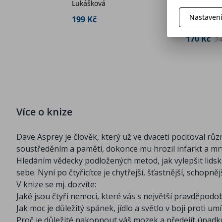
každého
rány
Lukášková
Phil Marti
er Kolk
Nastaven
199 Kč
170 Kč
2
 Kč
Více o knize
Dave Asprey je člověk, který už ve dvaceti pociťoval rů
soustředěním a pamětí, dokonce mu hrozil infarkt a mrtv
Hledáním vědecky podložených metod, jak vylepšit lidsko
sebe. Nyní po čtyřicítce je chytřejší, šťastnější, schopně
V knize se mj. dozvíte:
Jaké jsou čtyři nemoci, které vás s největší pravděpodob
Jak moc je důležitý spánek, jídlo a světlo v boji proti umí
Proč je důležité nakopnout váš mozek a předejít úpadk