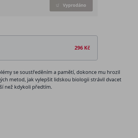
Vyprodáno
296 Kč
problémy se soustředěním a pamětí, dokonce mu hrozil
h metod, jak vylepšit lidskou biologii strávil dvacet
jší než kdykoli předtím.