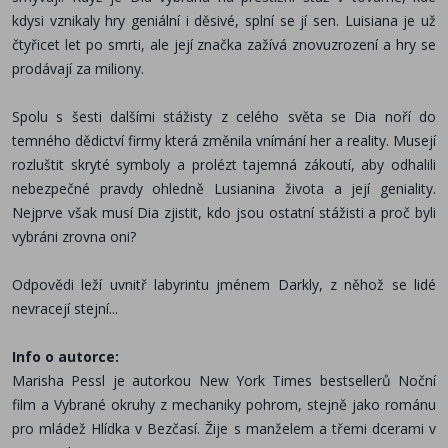
kdysi vznikaly hry geniální i děsivé, splní se jí sen. Luisiana je už
čtyřicet let po smrti, ale její značka zažívá znovuzrození a hry se
prodávají za miliony.
Spolu s šesti dalšími stážisty z celého světa se Dia noří do
temného dědictví firmy která změnila vnímání her a reality. Musejí
rozluštit skryté symboly a prolézt tajemná zákoutí, aby odhalili
nebezpečné pravdy ohledně Lusianina života a její geniality.
Nejprve však musí Dia zjistit, kdo jsou ostatní stážisti a proč byli
vybráni zrovna oni?
Odpovědi leží uvnitř labyrintu jménem Darkly, z něhož se lidé
nevracejí stejní...
Info o autorce:
Marisha Pessl je autorkou New York Times bestsellerů Noční
film a Vybrané okruhy z mechaniky pohrom, stejně jako románu
pro mládež Hlídka v Bezčasí. Žije s manželem a třemi dcerami v