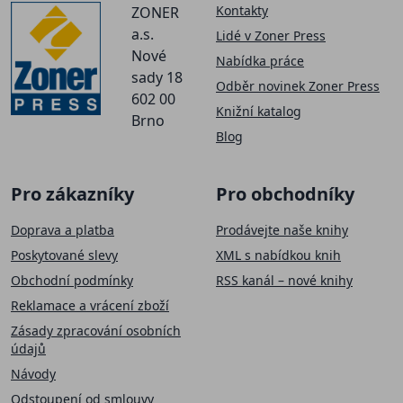
Kontakty
ZONER
a.s.
Lidé v Zoner Press
Nové
Nabídka práce
sady 18
Odběr novinek Zoner Press
602 00
Knižní katalog
Brno
Blog
Pro zákazníky
Pro obchodníky
Doprava a platba
Prodávejte naše knihy
Poskytované slevy
XML s nabídkou knih
Obchodní podmínky
RSS kanál – nové knihy
Reklamace a vrácení zboží
Zásady zpracování osobních
údajů
Návody
Odstoupení od smlouvy