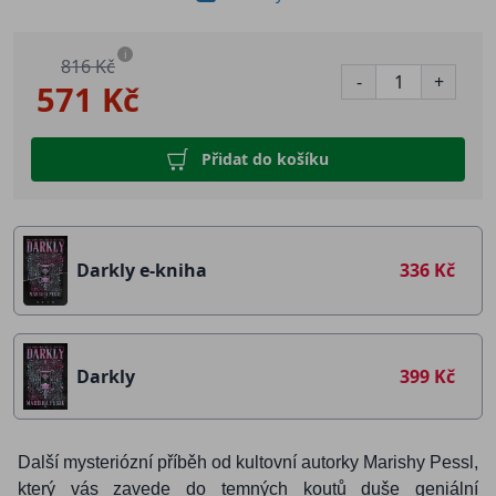
i
816 Kč
-
+
571 Kč
Přidat do košíku
Darkly e-kniha
336 Kč
Darkly
399 Kč
Další mysteriózní příběh od kultovní autorky Marishy Pessl,
který vás zavede do temných koutů duše geniální