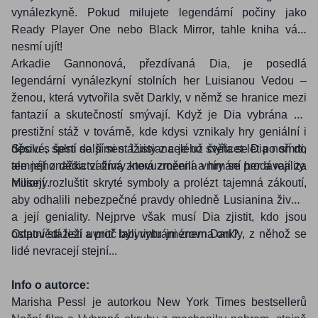
vynálezkyně. Pokud milujete legendární počiny jako
Ready Player One nebo Black Mirror, tahle kniha vám
nesmí ujít!
Arkadie Gannonová, přezdívaná Dia, je posedlá
legendární vynálezkyní stolních her Luisianou Vedou –
ženou, která vytvořila svět Darkly, v němž se hranice mezi
fantazií a skutečností smývají. Když je Dia vybrána na
prestižní stáž v továrně, kde kdysi vznikaly hry geniální i
děsivé, splní se jí sen. Luisiana je už čtyřicet let po smrti,
Spolu s šesti dalšími stážisty z celého světa se Dia noří do
ale její značka zažívá znovuzrození a hry se prodávají za
temného dědictví firmy která změnila vnímání her a reality.
miliony.
Musejí rozluštit skryté symboly a prolézt tajemná zákoutí,
aby odhalili nebezpečné pravdy ohledně Lusianina života
a její geniality. Nejprve však musí Dia zjistit, kdo jsou
ostatní stážisti a proč byli vybráni zrovna oni?
Odpovědi leží uvnitř labyrintu jménem Darkly, z něhož se
lidé nevracejí stejní...
Info o autorce:
Marisha Pessl je autorkou New York Times bestsellerů