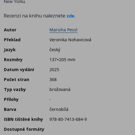
New Yorku.
Recenzi na knihu naleznete
.
zde
Autor
Marisha Pessl
Překlad
Veronika Nohavicová
Jazyk
český
Rozměry
137×205 mm
Datum vydání
2025
Počet stran
368
Typ vazby
brožovaná
Přílohy
-
Barva
černobílá
ISBN tištěné knihy
978-80-7413-684-9
Dostupné formáty