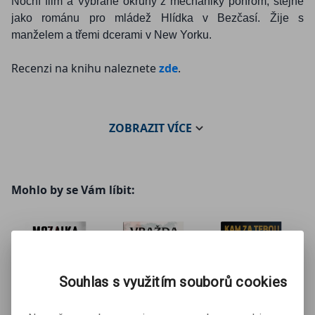
Noční film a Vybrané okruhy z mechaniky pohrom, stejně
jako románu pro mládež Hlídka v Bezčasí. Žije s
manželem a třemi dcerami v New Yorku.
Recenzi na knihu naleznete
zde
.
ZOBRAZIT
VÍCE
Mohlo by se Vám líbit:
Souhlas s využitím souborů cookies