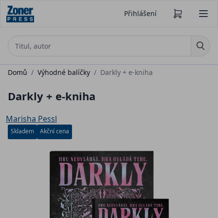
Přihlášení
Domů
/
Výhodné balíčky
/
Darkly + e-kniha
Darkly + e-kniha
Marisha Pessl
Skladem
Akční cena