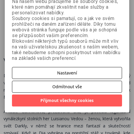
Na našem webu pracujeme se soubory cookies,
které nám pomáhají zkvalitnit naše služby a
Mozaika
Vražda v
Kam za
personalizovat nabídky.
vraždy + e-
Havraní
tebou
Soubory cookies si pamatují, co a jak ve svém
Jo Murray
Kate Hardy
Imran
kniha
stodole + e-
nemůžu + e-
prohlížeči na daném zařízení děláte. Díky tomu
Mahmood
webová stránka funguje podle vás a je schopná
kniha
kniha
se přizpůsobit vašim preferencím.
571 Kč
489 Kč
552 Kč
č
816 Kč
698 Kč
788 Kč
Blokování některých typů souborů může mít vliv
na vaši uživatelskou zkušenost s naším webem,
také nebudeme schopni poskytnout vám nabídku
na základě vašich preferencí.
Více o knize
Nastavení
Další mysteriózní příběh od kultovní autorky Marishy Pessl, který
vás zavede do temných koutů duše geniální vynálezkyně. Pokud
Odmítnout vše
milujete legendární počiny jako Ready Player One nebo Black
Mirror, tahle kniha vám nesmí ujít!
Přijmout všechny cookies
Arkadie Gannonová, přezdívaná Dia, je posedlá legendární
vynálezkyní stolních her Luisianou Vedou – ženou, která vytvořila
svět Darkly, v němž se hranice mezi fantazií a skutečností
smývají. Když je Dia vybrána na prestižní stáž v továrně, kde