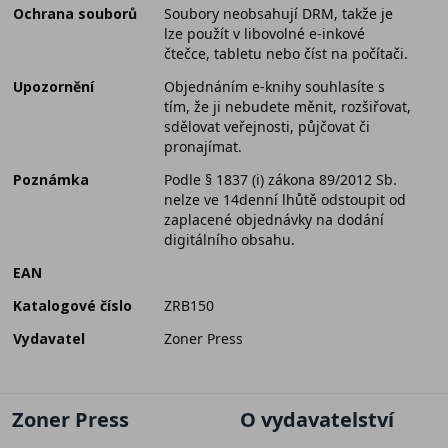
Ochrana souborů
Soubory neobsahují DRM, takže je
lze použít v libovolné e-inkové
čtečce, tabletu nebo číst na počítači.
Upozornění
Objednáním e-knihy souhlasíte s
tím, že ji nebudete měnit, rozšiřovat,
sdělovat veřejnosti, půjčovat či
pronajímat.
Poznámka
Podle § 1837 (i) zákona 89/2012 Sb.
nelze ve 14denní lhůtě odstoupit od
zaplacené objednávky na dodání
digitálního obsahu.
EAN
Katalogové číslo
ZRB150
Vydavatel
Zoner Press
Zoner Press
O vydavatelství