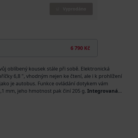
Vyprodáno
6 790 Kč
ůj oblíbený kousek stále při sobě. Elektronická
čky 6,8 ", vhodným nejen ke čtení, ale i k prohlížení
 jako je autobus. Funkce ovládání dotykem vám
,1 mm, jeho hmotnost pak činí 205 g.
Integrovaná