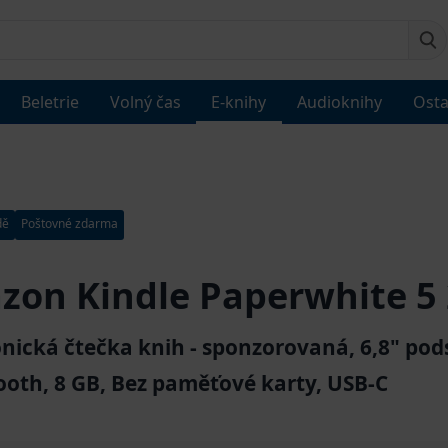
Beletrie
Volný čas
E-knihy
Audioknihy
Osta
dě
Poštovné zdarma
on Kindle Paperwhite 5
onická čtečka knih - sponzorovaná, 6,8" pod
ooth, 8 GB, Bez paměťové karty, USB-C