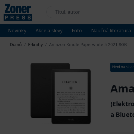
Novinky
Akce a slevy
Foto
Naučná literatura
Domů
/
E-knihy
/
Amazon Kindle Paperwhite 5 2021 8GB
Není na skla
Amaz
)Elektr
a Bluet