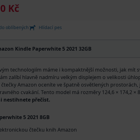
90 Kč
 do oblíbených
Hlídací pes
azon Kindle Paperwhite 5 2021 32GB
ovým technologiím máme i kompaktnější možnosti, jak mít sv
 zalíbí hlavně nadmíru velkým displejem o velikosti úhlopří
é čtečky Amazon oceníte ve špatně osvětlených prostorách,
ravného cvakání. Tento model má rozměry 124,6 × 174,2 × 8
i nestihnete přečíst.
aperwhite 5 2021 8GB
 elektronickou čtečku knih Amazon