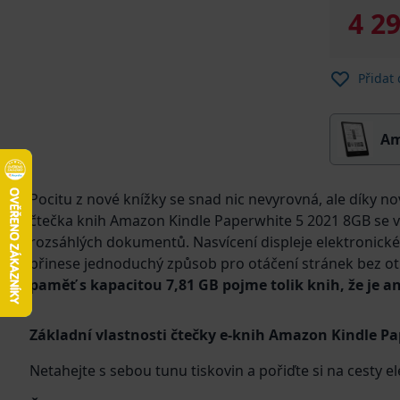
4 2
Přidat
Am
Pocitu z nové knížky se snad nic nevyrovná, ale díky n
čtečka knih Amazon Kindle Paperwhite 5 2021 8GB se vám
rozsáhlých dokumentů. Nasvícení displeje elektronick
přinese jednoduchý způsob pro otáčení stránek bez ot
paměť s kapacitou 7,81 GB pojme tolik knih, že je an
Základní vlastnosti čtečky e-knih Amazon Kindle P
Netahejte s sebou tunu tiskovin a pořiďte si na cesty