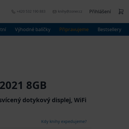
Přihlášení
+420 532 190 883
knihy@zoner.cz
tní
Výhodné balíčky
Připravujeme
Bestsellery
 2021 8GB
svícený dotykový displej, WiFi
Kdy knihy expedujeme?