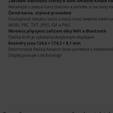
Základní vlastnosti čtečky e-knih Amazon Kindle P
Netahejte s sebou tunu tiskovin a pořiďte si na cesty 
Černá barva, stylové provedení
Dostupnost obsahu tisíců a tisíců kusů beletrie elek
MOBI, PRC, TXT, JPEG, GIF a PNG
Wireless připojení zařízení díky WiFi a Bluetooth
Čtečka knih je vybavena dotykovým displejem
Rozměry jsou 124,6 × 174,2 × 8,1 mm
Elektronická čtečka Amazon byla vyrobena s hmotností
Displej pracuje s technologií