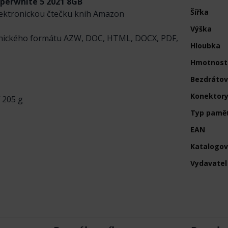
aperwhite 5 2021 8GB
Šířka
elektronickou čtečku knih Amazon
Výška
tronického formátu AZW, DOC, HTML, DOCX, PDF,
Hloubka
Hmotnost
Bezdrátov
Konektor
 205 g
Typ paměť
EAN
Katalogov
Vydavatel