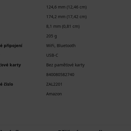
124,6 mm (12,46 cm)
174,2 mm (17,42 cm)
8,1 mm (0,81 cm)
205 g
é připojení
WiFi, Bluetooth
y
USB-C
ové karty
Bez paměťové karty
840080582740
é číslo
ZAL2201
Amazon