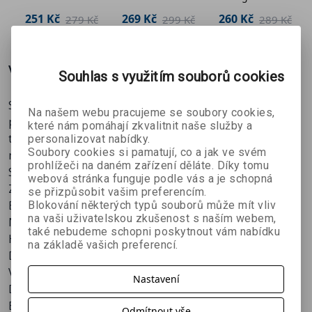
251 Kč
269 Kč
260 Kč
č
279 Kč
299 Kč
289 Kč
Více o knize
Souhlas s využitím souborů cookies
Slavný BIOHACKER Dave Asprey se s vámi podělí o
Na našem webu pracujeme se soubory cookies,
převratné informace, které nashromáždil z rozhovorů s
které nám pomáhají zkvalitnit naše služby a
tzv. „game changers“, lidmi, kteří mění sebe, aby mohli
personalizovat nabídky.
Soubory cookies si pamatují, co a jak ve svém
měnit svět.
prohlížeči na daném zařízení děláte. Díky tomu
Strach je zabiják mysli
webová stránka funguje podle vás a je schopná
Získejte díky sexu ty nejlepší drogy
se přizpůsobit vašim preferencím.
Brzké vstávání z vás dobrého člověka nedělá
Blokování některých typů souborů může mít vliv
na vaši uživatelskou zkušenost s naším webem,
Nejezte jako neandrtálec, jezte jako vaše babička
také nebudeme schopni poskytnout vám nabídku
Honem! Meditujte rychleji
na základě vašich preferencí.
Dýchejte v lese, a ne ve vaně
Vděčnost je silnější než strach
Nastavení
Dave před několika lety založil podcast s názvem
Bulletproof Radio s cílem dozvědět se něco užitečného
Odmítnout vše