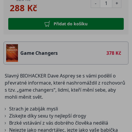
-
+
288 Kč
Přidat do košíku
Game Changers
378 Kč
Slavný BIOHACKER Dave Asprey se s vámi podělí o
převratné informace, které nashromáždil z rozhovorů
s tzv. „game changers“, lidmi, kteří mění sebe, aby
mohli měnit svět.
Strach je zabiják mysli
Získejte díky sexu ty nejlepší drogy
Brzké vstávání z vás dobrého člověka nedělá
Nejezte jako neandrtálec, jezte jako vaše babička