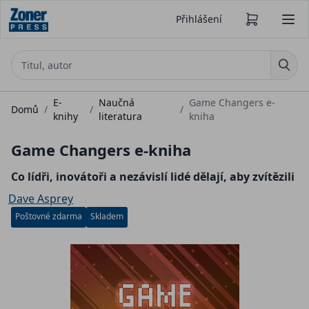
Přihlášení
E-
Naučná
Game Changers e-
Domů
/
/
/
knihy
literatura
kniha
Game Changers e-kniha
Co lídři, inovátoři a nezávislí lidé dělají, aby zvítězili
Dave Asprey
Poštovné zdarma
Skladem