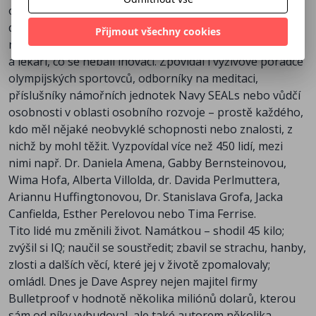
od lidí, kteří jsou špičkami v tom, co dělají, aby sám
dosáhl osobního růstu. Šel si pro radu za
Přijmout všechny cookies
nekonformními vědci, špičkovými sportovci, biochemiky
a lékaři, co se nebáli inovací. Zpovídal i výživové poradce
olympijských sportovců, odborníky na meditaci,
příslušníky námořních jednotek Navy SEALs nebo vůdčí
osobnosti v oblasti osobního rozvoje – prostě každého,
kdo měl nějaké neobvyklé schopnosti nebo znalosti, z
nichž by mohl těžit. Vyzpovídal více než 450 lidí, mezi
nimi např. Dr. Daniela Amena, Gabby Bernsteinovou,
Wima Hofa, Alberta Villolda, dr. Davida Perlmuttera,
Ariannu Huffingtonovou, Dr. Stanislava Grofa, Jacka
Canfielda, Esther Perelovou nebo Tima Ferrise.
Tito lidé mu změnili život. Namátkou – shodil 45 kilo;
zvýšil si IQ; naučil se soustředit; zbavil se strachu, hanby,
zlosti a dalších věcí, které jej v životě zpomalovaly;
omládl. Dnes je Dave Asprey nejen majitel firmy
Bulletproof v hodnotě několika miliónů dolarů, kterou
sám od píky vybudoval, ale také autorem několika