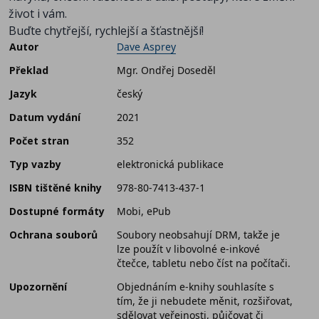
život i vám.
Buďte chytřejší, rychlejší a šťastnější!
Autor
Dave Asprey
Překlad
Mgr. Ondřej Doseděl
Jazyk
český
Datum vydání
2021
Počet stran
352
Typ vazby
elektronická publikace
ISBN tištěné knihy
978-80-7413-437-1
Dostupné formáty
Mobi, ePub
Ochrana souborů
Soubory neobsahují DRM, takže je
lze použít v libovolné e-inkové
čtečce, tabletu nebo číst na počítači.
Upozornění
Objednáním e-knihy souhlasíte s
tím, že ji nebudete měnit, rozšiřovat,
sdělovat veřejnosti, půjčovat či