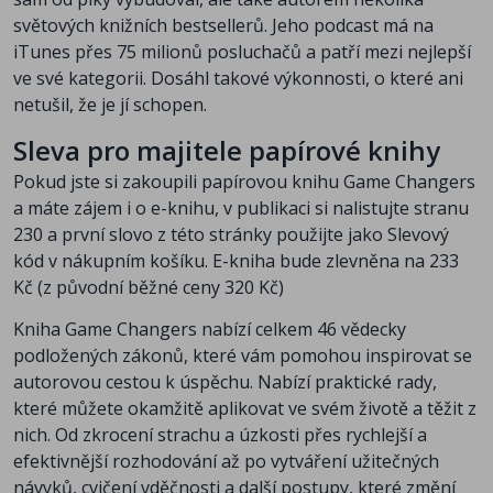
světových knižních bestsellerů. Jeho podcast má na
iTunes přes 75 milionů posluchačů a patří mezi nejlepší
ve své kategorii. Dosáhl takové výkonnosti, o které ani
netušil, že je jí schopen.
Sleva pro majitele papírové knihy
Pokud jste si zakoupili papírovou knihu
Game Changers
a máte zájem i o e-knihu, v publikaci si nalistujte stranu
230 a první slovo z této stránky použijte jako Slevový
kód v nákupním košíku. E-kniha bude zlevněna na 233
Kč (z původní běžné ceny 320 Kč)
Kniha Game Changers nabízí celkem 46 vědecky
podložených zákonů, které vám pomohou inspirovat se
autorovou cestou k úspěchu. Nabízí praktické rady,
které můžete okamžitě aplikovat ve svém životě a těžit z
nich. Od zkrocení strachu a úzkosti přes rychlejší a
efektivnější rozhodování až po vytváření užitečných
návyků, cvičení vděčnosti a další postupy, které změní