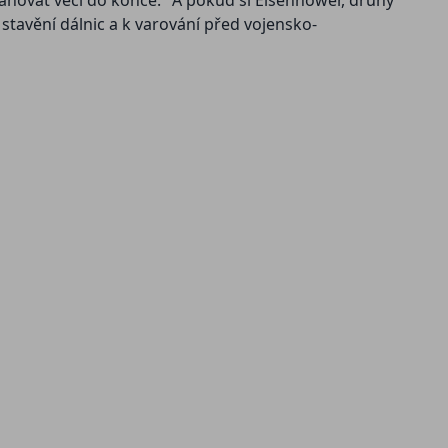
tahovat věci do konce." A pokud si Eisenhower, druhý
stavění dálnic a k varování před vojensko-