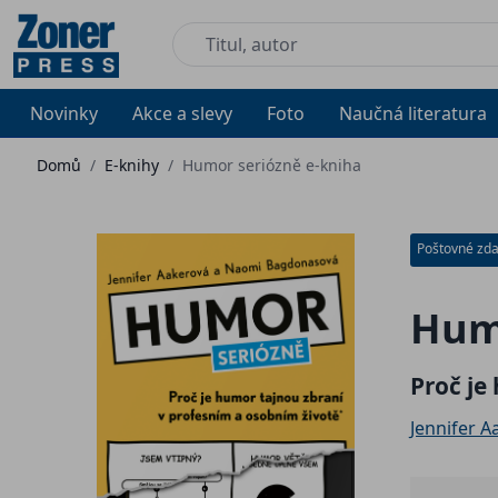
Novinky
Akce a slevy
Foto
Naučná literatura
Domů
/
E-knihy
/
Humor seriózně e-kniha
Poštovné zd
Humo
Proč je
Jennifer 