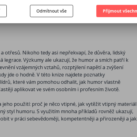
297 Kč
268 Kč
330 Kč
í
Odmítnout vše
Přijmout všechn
a otřesů. Nikoho tedy asi nepřekvapí, že důvěra, lidský
 legrace. Výzkumy ale ukazují, že humor a smích patří k
evnění vzájemných vztahů, rozptýlení napětí a zvýšení
 kdy jde o hodně. V této knize najdete poznatky
h lídrů, které vám pomohou odhalit, jak humor vlastně
 častěji aplikovat ve svém osobním i profesním životě.
ho použití: proč je něco vtipné, jak vytěžit vtipný materiál
ečný styl humoru. S využitím mnoha příkladů rovněž ukazují,
sobit v práci sebevědoměji, kompetentněji a přirozeněji a jak