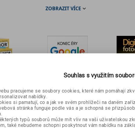
ZOBRAZIT
VÍCE
Souhlas s využitím soubo
riózně
a
bu pracujeme se soubory cookies, které nám pomáhají zkva
rsonalizovat nabídky.
akerová,
kies si pamatují, co a jak ve svém prohlížeči na daném zaříz
Konec éry
Digitál
ebová stránka funguje podle vás a je schopná se přizpůsob
ová
18 Kč
Google e-kniha
fotograf
.
ěkterých typů souborů může mít vliv na vaši uživatelskou z
George Gilder
Scott Kel
kniha
m, také nebudeme schopni poskytnout vám nabídku na zákla