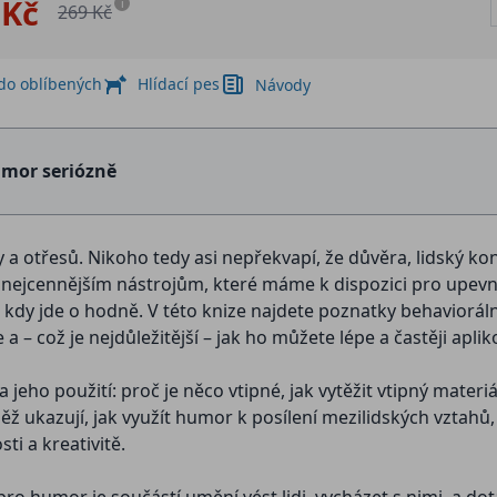
 Kč
i
269 Kč
 do oblíbených
Hlídací pes
Návody
mor seriózně
 a otřesů. Nikoho tedy asi nepřekvapí, že důvěra, lidský k
k nejcennějším nástrojům, které máme k dispozici pro upevn
, kdy jde o hodně. V této knize najdete poznatky behavioráln
 – což je nejdůležitější – jak ho můžete lépe a častěji apl
ho použití: proč je něco vtipné, jak vytěžit vtipný materiál
ž ukazují, jak využít humor k posílení mezilidských vztahů,
sti a kreativitě.