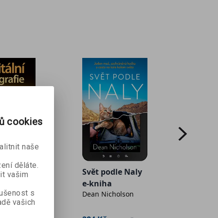
rů cookies
litnit naše
ení děláte.
ní
Svět podle Naly
Hraj f
it vašim
ie e-
e-kniha
e-kni
kušenost s
by
Dean Nicholson
Michael
dě vašich