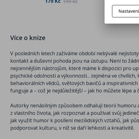
179 Kč
 Kč
199 Kč
Nastaven
Více o knize
V posledních letech zažíváme období nebývalé nejistoty 
kontakt a duševní pohoda jsou na ústupu. Není to žádná
nejcennějším nástrojům, které máme k dispozici pro up
psychické odolnosti a výkonnosti... zejména ve chvílích,
behaviorálních vědců, světových bavičů a inspirativníc
funguje a – což je nejdůležitější – jak ho můžete lépe a
Autorky nenásilným způsobem odhalují teorii humoru a je
z vlastního života, jak rozpoznat a používat svůj jedin
jak využít humor k posílení mezilidských vztahů, jak pů
podporovat kulturu, v níž se daří lehkosti a kreativitě.