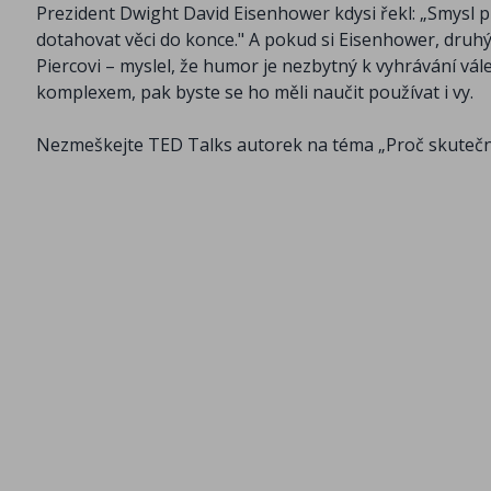
Prezident Dwight David Eisenhower kdysi řekl: „Smysl pr
dotahovat věci do konce." A pokud si Eisenhower, druh
Piercovi – myslel, že humor je nezbytný k vyhrávání vá
komplexem, pak byste se ho měli naučit používat i vy.
Nezmeškejte TED Talks autorek na téma „Proč skuteční