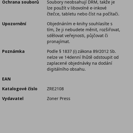
Ochrana souborů
Soubory neobsahují DRM, takže je
lze použít v libovolné e-inkové
čtečce, tabletu nebo číst na počítači.
Upozornění
Objednáním e-knihy souhlasíte s
tím, že ji nebudete měnit, rozšiřovat,
sdělovat veřejnosti, půjčovat či
pronajímat.
Poznámka
Podle § 1837 (i) zákona 89/2012 Sb.
nelze ve 14denní lhůtě odstoupit od
zaplacené objednávky na dodání
digitálního obsahu.
EAN
Katalogové číslo
ZRE2108
Vydavatel
Zoner Press