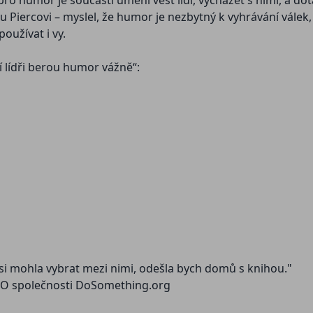
ro humor je součástí umění vést lidi, vycházet s nimi, a do
 Piercovi – myslel, že humor je nezbytný k vyhrávání válek, 
oužívat i vy.
 lídři berou humor vážně“:
á si mohla vybrat mezi nimi, odešla bych domů s knihou."
á CEO společnosti DoSomething.org