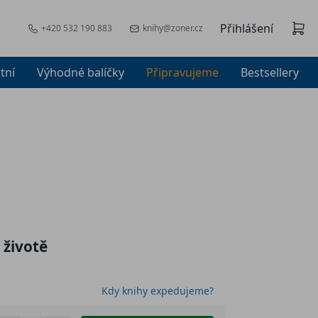
Přihlášení
+420 532 190 883
knihy@zoner.cz
tní
Výhodné balíčky
Připravujeme
Bestsellery
 životě
Kdy knihy expedujeme?