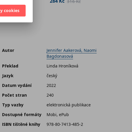
284 Kč
269 K
298 Kč
316 Kč
y cookies
Autor
Jennifer Aakerová, Naomi
Bagdonasová
Překlad
Linda Hroníková
Jazyk
český
Datum vydání
2022
Počet stran
240
Typ vazby
elektronická publikace
Dostupné formáty
Mobi, ePub
ISBN tištěné knihy
978-80-7413-485-2