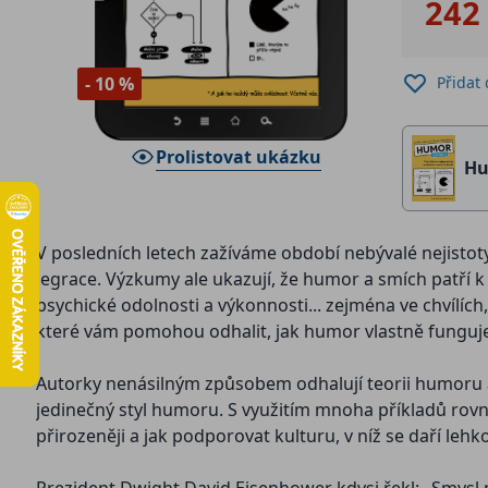
242
Přidat
- 10 %
Prolistovat ukázku
Hu
V posledních letech zažíváme období nebývalé nejistoty
legrace. Výzkumy ale ukazují, že humor a smích patří 
psychické odolnosti a výkonnosti... zejména ve chvílích
které vám pomohou odhalit, jak humor vlastně funguje a
Autorky nenásilným způsobem odhalují teorii humoru a je
jedinečný styl humoru. S využitím mnoha příkladů rovně
přirozeněji a jak podporovat kulturu, v níž se daří lehko