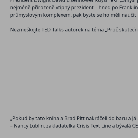
Prezident Dwight David Eisenhower kdysi řekl: „Smysl p
nejméně přirozeně vtipný prezident – hned po Franklinu
průmyslovým komplexem, pak byste se ho měli naučit p
Nezmeškejte TED Talks autorek na téma „Proč skuteční
„Pokud by tato kniha a Brad Pitt nakráčeli do baru a j
– Nancy Lublin, zakladatelka Crisis Text Line a býval