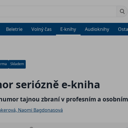
Beletrie
Volný čas
E-knihy
Audioknihy
Osta
arma
Skladem
r seriózně e-kniha
 humor tajnou zbraní v profesním a osobním
Aakerová, Naomi Bagdonasová