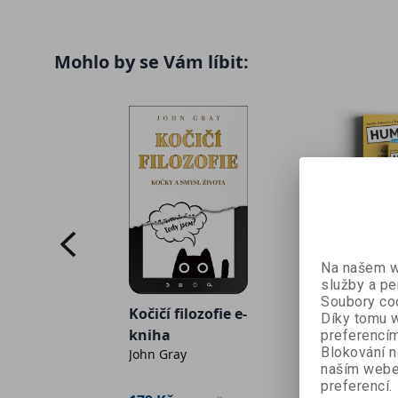
Mohlo by se Vám líbit:
Humor se
+ e-knih
Na našem we
služby a pe
Jennifer A
Soubory coo
Naomi
vyhraj
Kočičí filozofie e-
Díky tomu w
Bagdonas
433 Kč
6
kniha
preferencím
Blokování n
John Gray
naším webe
preferencí.