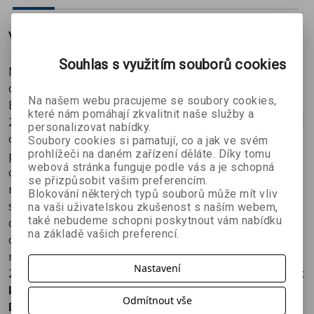
Více o knize
Souhlas s využitím souborů cookies
Není nad klasický papír, ale pro popojíždění v MHD či
cestování existují i efektivnější cesty k četbě.
Na našem webu pracujeme se soubory cookies,
Elektronická čtečka knih Amazon Kindle Paperwhite 5
které nám pomáhají zkvalitnit naše služby a
2021 32GB (bez reklamy) zastiňuje konkurenci například
personalizovat nabídky.
obřím displejem o velikosti úhlopříčky 6,8 ", vhodným k
Soubory cookies si pamatují, co a jak ve svém
prohlížeči na daném zařízení děláte. Díky tomu
prohlížení skript či grafických dokumentů. Funkci
webová stránka funguje podle vás a je schopná
osvícení displeje elektronické čtečky Amazon oceníte při
se přizpůsobit vašim preferencím.
nedostatku světla a když např. nechcete nočním
Blokování některých typů souborů může mít vliv
svícením rušit spícího partnera. Možnost dotykového
na vaši uživatelskou zkušenost s naším webem,
také nebudeme schopni poskytnout vám nabídku
ovládání zase přináší intuitivní způsob prohlížení
na základě vašich preferencí.
obsahu bez otravného cvakání. Tento model má
rozměry 124,6 × 174,2 × 8,1 mm, jeho hmotnost pak činí
Nastavení
205 g.
Vestavěná paměť o kapacitě 32 GB pojme tolik
knih, kolik si jen zamanete.
Odmítnout vše
Důležité parametry čtečky e-knih Amazon Kindle