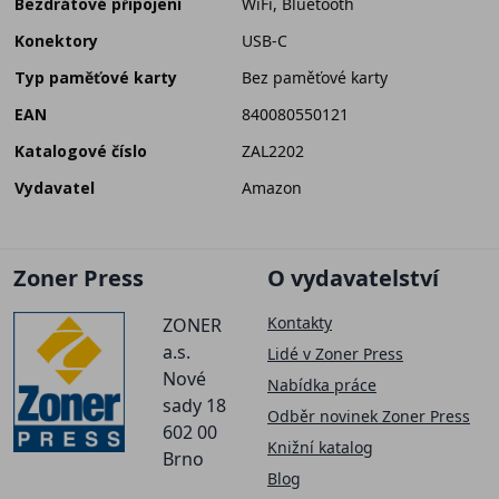
Bezdrátové připojení
WiFi, Bluetooth
Konektory
USB-C
Typ paměťové karty
Bez paměťové karty
EAN
840080550121
Katalogové číslo
ZAL2202
Vydavatel
Amazon
Zoner Press
O vydavatelství
Kontakty
ZONER
a.s.
Lidé v Zoner Press
Nové
Nabídka práce
sady 18
Odběr novinek Zoner Press
602 00
Knižní katalog
Brno
Blog