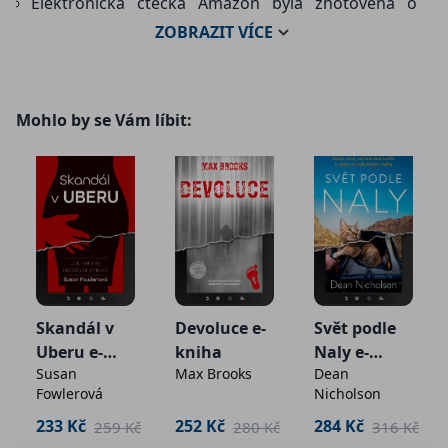
Elektronická čtečka Amazon byla zhotovena o
hmotnosti 205 g
ZOBRAZIT
VÍCE
Mohlo by se Vám líbit:
Skandál v
Devoluce e-
Svět podle
Uberu e-
kniha
Naly e-
Susan
Max Brooks
Dean
kniha
kniha
Fowlerová
Nicholson
233 Kč
252 Kč
284 Kč
č
259 Kč
280 Kč
316 Kč