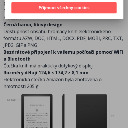
Paperwhite 5 2021 32GB (bez reklamy)
Přijmout všechny cookies
Na cesty se vám bude hodit elektronická čtečka knih
Amazon
Černá barva, líbivý design
Dostupnost obsahu hromady knih elektronického
formátu AZW, DOC, HTML, DOCX, PDF, MOBI, PRC, TXT,
JPEG, GIF a PNG
Bezdrátové připojení k vašemu počítači pomocí WiFi
a Bluetooth
Čtečka knih má praktický dotykový displej
Rozměry dělají 124,6 × 174,2 × 8,1 mm
Elektronická čtečka Amazon byla zhotovena o
hmotnosti 205 g