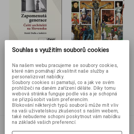
- 10 %
- 10 %
Souhlas s využitím souborů cookies
Zapomenutá generace
Křesťanství –
Na našem webu pracujeme se soubory cookies,
/ Čeští architekti na
pozoruhodný příběh
které nám pomáhají zkvalitnit naše služby a
Matúš Dulla a kolektiv
kolektiv autorů
Slovensku
personalizovat nabídky.
Soubory cookies si pamatují, co a jak ve svém
prohlížeči na daném zařízení děláte. Díky tomu
403 Kč
161 Kč
448 Kč
179 Kč
webová stránka funguje podle vás a je schopná
se přizpůsobit vašim preferencím.
Přidat do košíku
Přidat do košíku
Blokování některých typů souborů může mít vliv
na vaši uživatelskou zkušenost s naším webem,
také nebudeme schopni poskytnout vám nabídku
na základě vašich preferencí.