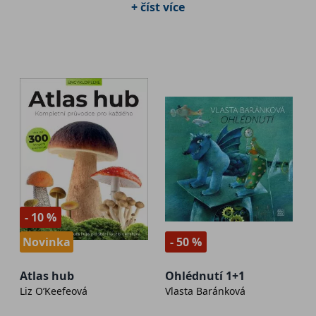
+ číst více
- 10 %
Novinka
- 50 %
Atlas hub
Ohlédnutí 1+1
Liz O’Keefeová
Vlasta Baránková