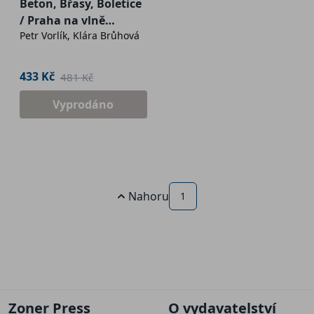
Beton, Břasy, Boletice
/ Praha na vlně
Petr Vorlík, Klára Brůhová
brutalismu
433 Kč
481 Kč
Vyprodáno
Nahoru
1
Zoner Press
O vydavatelství