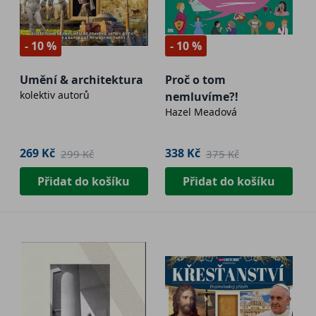
- 10 %
- 10 %
Umění & architektura
Proč o tom
kolektiv autorů
nemluvíme?!
Hazel Meadová
269 Kč
338 Kč
299 Kč
375 Kč
Přidat do košíku
Přidat do košíku