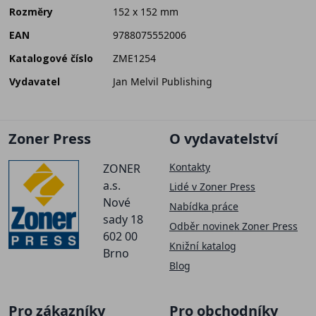
Rozměry
152 x 152 mm
EAN
9788075552006
Katalogové číslo
ZME1254
Vydavatel
Jan Melvil Publishing
Zoner Press
O vydavatelství
Kontakty
ZONER
a.s.
Lidé v Zoner Press
Nové
Nabídka práce
sady 18
Odběr novinek Zoner Press
602 00
Knižní katalog
Brno
Blog
Pro zákazníky
Pro obchodníky