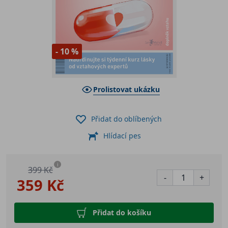
- 10 %
Prolistovat ukázku
Přidat do oblíbených
Hlídací pes
i
399 Kč
-
+
359 Kč
Přidat do košíku