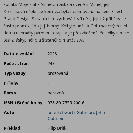
komiks Moje kniha Vinnetou získala ocenění Muriel, její
Komiksová učebnice komiksu byla nominovaná na cenu Czech
Grand Design. S manželem vychová čtyři děti, jejichž příběhy se
často promítají do její tvorby. Knihy manželů Gottmanových u ní
doma nahradily párovou terapii a je přesvědčená, že i díky nim se
těší z láskyplného a šťastného manželství.
Datum vydání
2023
Počet stran
248
Typ vazby
brožovaná
Přílohy
-
Barva
barevná
ISBN tištěné knihy
978-80-7555-200-6
Autor
Julie Schwartz Gottman, John
Gottman
Překlad
Filip Drlík