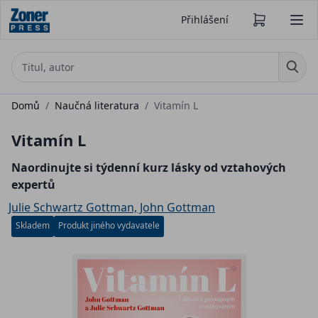
Přihlášení
Domů
/
Naučná literatura
/
Vitamín L
Vitamín L
Naordinujte si týdenní kurz lásky od vztahových
expertů
Julie Schwartz Gottman, John Gottman
Skladem
Produkt jiného vydavatele