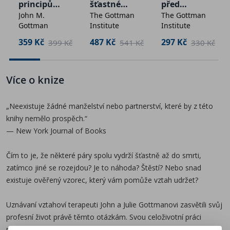
principů
šťastné
před
John M.
The Gottman
The Gottman
spokojenéh
vztahy
manželství
V knize se mimo jiné dozvíte:
Gottman
Institute
Institute
o
m nebo
* Vědecký vzorec pro dlouhodobý vztah existuje a
manželství
společným
359 Kč
487 Kč
297 Kč
č
399 Kč
541 Kč
330 Kč
funguje spolehlivě.
soužitím
* Šťastné páry se nehádají méně než ostatní – hádají se
lépe.
Více o knize
* Základem vztahu je správně pojmenovat, co zrovna
potřebujeme.
„Neexistuje žádné manželství nebo partnerství, které by z této
* Klíčem k úspěchu nejsou velká gesta či honosné
knihy nemělo prospěch.“
dary, ale každodenní maličkosti.
— New York Journal of Books
* Jak přes všechny povinnosti neztratit spojení s tím
druhým.
Čím to je, že některé páry spolu vydrží šťastně až do smrti,
zatímco jiné se rozejdou? Je to náhoda? Štěstí? Nebo snad
Vitamín L je praktickým receptem na lásku, který vám
existuje ověřený vzorec, který vám pomůže vztah udržet?
pomůže zaměřit se na to nejpodstatnější. Díky němu
zjistíte, že už pár malých návyků může váš vztah
Uznávaní vztahoví terapeuti John a Julie Gottmanovi zasvětili svůj
zásadně změnit k lepšímu.
profesní život právě těmto otázkám. Svou celoživotní práci
přetavili do sedmidenního akčního plánu plného jednoduchých a