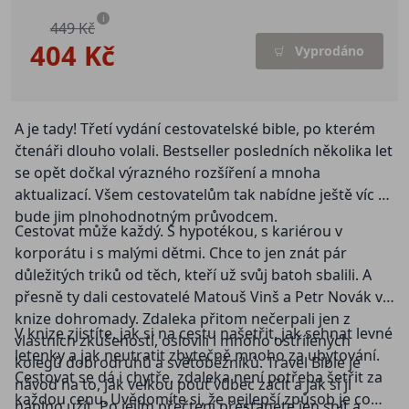
i
449 Kč
404 Kč
Vyprodáno
A je tady! Třetí vydání cestovatelské bible, po kterém
čtenáři dlouho volali. Bestseller posledních několika let
se opět dočkal výrazného rozšíření a mnoha
aktualizací. Všem cestovatelům tak nabídne ještě víc a
bude jim plnohodnotným průvodcem.
Cestovat může každý. S hypotékou, s kariérou v
korporátu i s malými dětmi. Chce to jen znát pár
důležitých triků od těch, kteří už svůj batoh sbalili. A
přesně ty dali cestovatelé Matouš Vinš a Petr Novák v
knize dohromady. Zdaleka přitom nečerpali jen z
V knize zjistíte, jak si na cestu našetřit, jak sehnat levné
vlastních zkušeností, oslovili i mnoho ostřílených
letenky a jak neutratit zbytečně mnoho za ubytování.
kolegů dobrodruhů a světoběžníků. Travel Bible je
Cestovat se dá i chytře, zdaleka není potřeba šetřit za
návod na to, jak velkou pouť vůbec začít a jak si ji
každou cenu. Uvědomíte si, že nejlepší způsob je co
naplno užít. Po jejím přečtení přestanete jen snít a