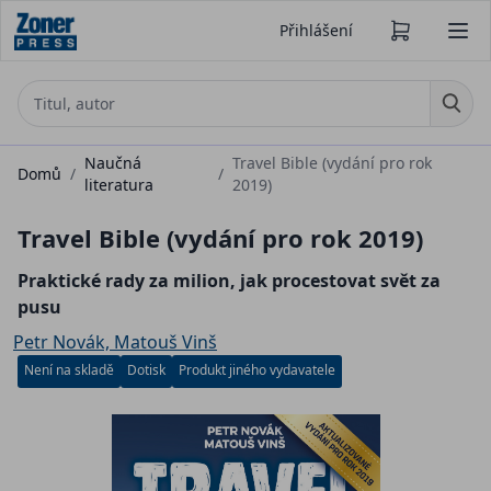
Přihlášení
Naučná
Travel Bible (vydání pro rok
Domů
/
/
literatura
2019)
Travel Bible (vydání pro rok 2019)
Praktické rady za milion, jak procestovat svět za
pusu
Petr Novák, Matouš Vinš
Není na skladě
Dotisk
Produkt jiného vydavatele