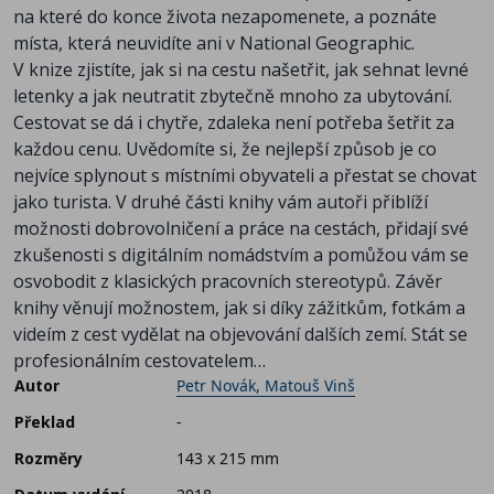
na které do konce života nezapomenete, a poznáte
místa, která neuvidíte ani v National Geographic.
V knize zjistíte, jak si na cestu našetřit, jak sehnat levné
letenky a jak neutratit zbytečně mnoho za ubytování.
Cestovat se dá i chytře, zdaleka není potřeba šetřit za
každou cenu. Uvědomíte si, že nejlepší způsob je co
nejvíce splynout s místními obyvateli a přestat se chovat
jako turista. V druhé části knihy vám autoři přiblíží
možnosti dobrovolničení a práce na cestách, přidají své
zkušenosti s digitálním nomádstvím a pomůžou vám se
osvobodit z klasických pracovních stereotypů. Závěr
knihy věnují možnostem, jak si díky zážitkům, fotkám a
videím z cest vydělat na objevování dalších zemí. Stát se
profesionálním cestovatelem…
Autor
Petr Novák, Matouš Vinš
Překlad
-
Rozměry
143 x 215 mm