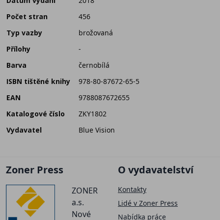
Datum vydání
2018
Počet stran
456
Typ vazby
brožovaná
Přílohy
-
Barva
černobílá
ISBN tištěné knihy
978-80-87672-65-5
EAN
9788087672655
Katalogové číslo
ZKY1802
Vydavatel
Blue Vision
Zoner Press
O vydavatelství
Kontakty
ZONER
a.s.
Lidé v Zoner Press
Nové
Nabídka práce