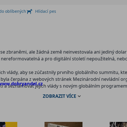
 do oblíbených
Hlídací pes
 se zbraněmi, ale žádná země neinvestovala ani jediný dola
reformovatelná a pro digitální století nepoužitelná, neboť v
jich vlády, aby se zúčastnily prvního globálního summitu, k
yla čerpána z webových stránek Mezinárodní nevládní organi
www.dobryandel.cz
 a seznamovat jejich vlády s novým globálním programe
ZOBRAZIT
VÍCE