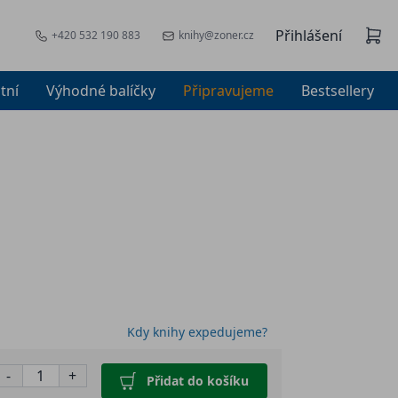
Přihlášení
+420 532 190 883
knihy@zoner.cz
tní
Výhodné balíčky
Připravujeme
Bestsellery
Kdy knihy expedujeme?
-
+
Přidat do košíku