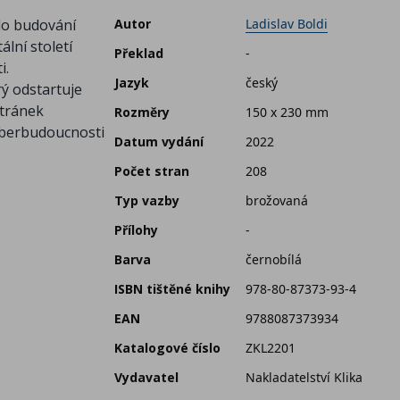
 do budování
Autor
Ladislav Boldi
lní století
Překlad
-
i.
Jazyk
český
rý odstartuje
stránek
Rozměry
150 x 230 mm
kyberbudoucnosti
Datum vydání
2022
Počet stran
208
Typ vazby
brožovaná
Přílohy
-
Barva
černobílá
ISBN tištěné knihy
978-80-87373-93-4
EAN
9788087373934
Katalogové číslo
ZKL2201
Vydavatel
Nakladatelství Klika