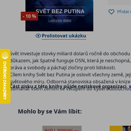
Přidat
- 10 %
Prolistovat ukázku
Svět investuje stovky miliard dolarů ročně do obchodu
důkazem, jak špatně funguje OSN, která je neschopná, ne
práva a svobody a páchají zločiny proti lidskosti.
Cílem knihy Svět bez Putina je oslovit všechny země, je
světového míru. Odborná stanoviska obsažená v knize b
Část zisku z této knihy půjde neziskové organizaci
pomáhat všem zemím se vstupem do kyberbudoucnosti
Mohlo by se Vám líbit: