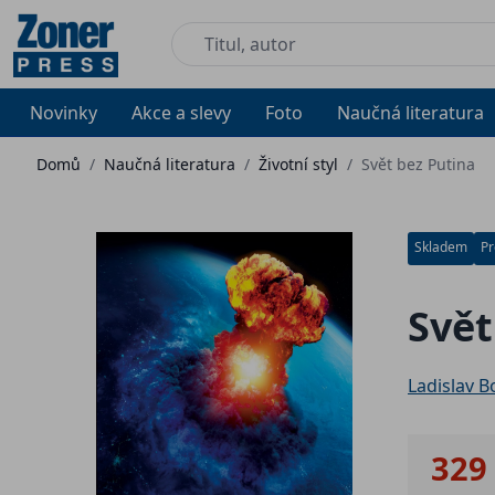
Novinky
Akce a slevy
Foto
Naučná literatura
Domů
/
Naučná literatura
/
Životní styl
/
Svět bez Putina
Skladem
Pr
Svět
Ladislav B
329