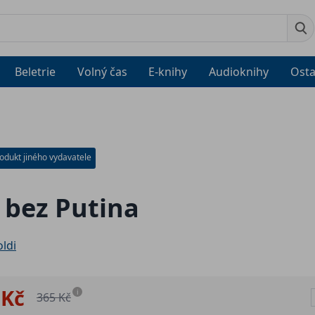
Beletrie
Volný čas
E-knihy
Audioknihy
Osta
odukt jiného vydavatele
 bez Putina
oldi
 Kč
i
365 Kč