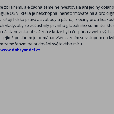
se zbraněmi, ale žádná země neinvestovala ani jediný dolar
guje OSN, která je neschopná, nereformovatelná a pro digitá
rušují lidská práva a svobody a páchají zločiny proti lidskost
ich vlády, aby se zúčastnily prvního globálního summitu, kte
rná stanoviska obsažená v knize byla čerpána z webových 
ute, jejímž posláním je pomáhat všem zemím se vstupem do 
em zaměřeným na budování světového míru.
www.dobryandel.cz