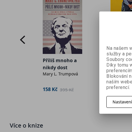
Na našem we
služby a pe
Soubory coo
Příliš mnoho a
Černobyl
Díky tomu w
nikdy dost
kolečkác
preferencím
Mary L. Trumpová
Jiří Kalát
Blokování n
naším webe
preferencí.
158 Kč
260 Kč
395 Kč
2
 Kč
Nastaven
Více o knize