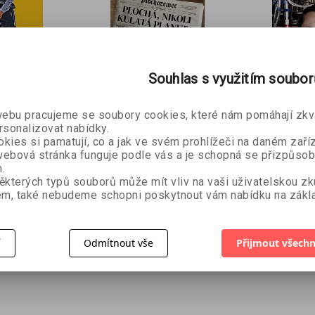
SLEVA 50 
Souhlas s využitím soubo
Přihlaste se k naše
newsletteru a
sleva
bu pracujeme se soubory cookies, které nám pomáhají zkva
první nákup
je Vaš
rsonalizovat nabídky.
kies si pamatují, co a jak ve svém prohlížeči na daném zaříz
Elon M
Plochá, nikoli
 na
ebová stránka funguje podle vás a je schopná se přizpůsob
Ashlee V
kulatá planeta
h
.
Kelly Weillová
ěkterých typů souborů může mít vliv na vaši uživatelskou z
m, také nebudeme schopni poskytnout vám nabídku na zákla
395 Kč
160 Kč
Přihlásit se a získat sle
399 Kč
89 Kč
í
Odmítnout vše
Přijmout všechn
Vaše e-mailová adresa je u 
bezpečí.
Zásady zpracování osobních