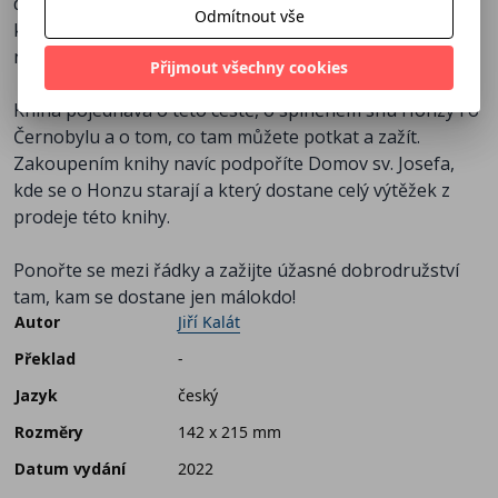
dokázali zdolat náročnou cestu na Ukrajinu, ujít desítky
Odmítnout vše
kilometrů pěšky a k tomu vystoupat (alespoň někteří)
na Hoverlu – nejvyšší horu Ukrajiny (2061 m n. m.).
Přijmout všechny cookies
Kniha pojednává o této cestě, o splněném snu Honzy i o
Černobylu a o tom, co tam můžete potkat a zažít.
Zakoupením knihy navíc podpoříte Domov sv. Josefa,
kde se o Honzu starají a který dostane celý výtěžek z
prodeje této knihy.
Ponořte se mezi řádky a zažijte úžasné dobrodružství
tam, kam se dostane jen málokdo!
Autor
Jiří Kalát
Překlad
-
Jazyk
český
Rozměry
142 x 215 mm
Datum vydání
2022