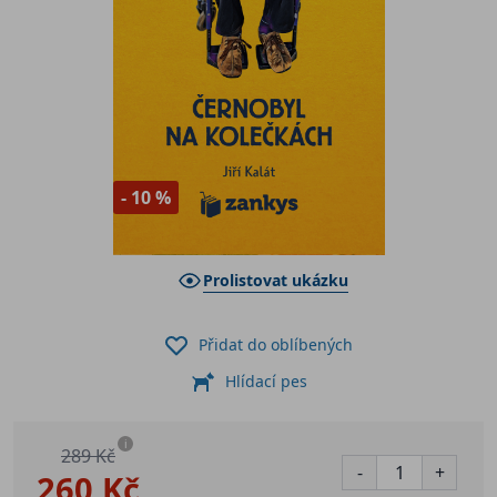
- 10 %
Prolistovat ukázku
Přidat do oblíbených
Hlídací pes
i
289 Kč
-
+
260 Kč