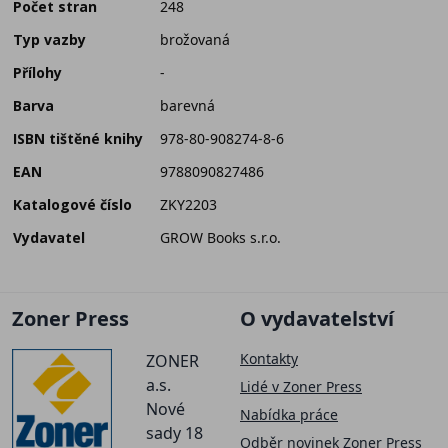
Počet stran
248
Typ vazby
brožovaná
Přílohy
-
Barva
barevná
ISBN tištěné knihy
978-80-908274-8-6
EAN
9788090827486
Katalogové číslo
ZKY2203
Vydavatel
GROW Books s.r.o.
Zoner Press
O vydavatelství
Kontakty
ZONER
a.s.
Lidé v Zoner Press
Nové
Nabídka práce
sady 18
Odběr novinek Zoner Press