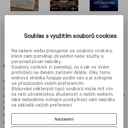
Zakoupením knihy navíc podpoříte Domov sv. Josefa,
kde se o Honzu starají a který dostane celý výtěžek z
prodeje této knihy.
Plochá,
Mýty a
Svět bez
nikoli
naděje
Putina
Ponořte se mezi řádky a zažijte úžasné dobrodružství
Kelly Weillová
Patrick Zandl
Ladislav Boldi
kulatá
digitálního
tam, kam se dostane jen málokdo!
Souhlas s využitím souborů cookies
planeta
světa
160 Kč
386 Kč
329 Kč
č
399 Kč
429 Kč
365 Kč
Na našem webu pracujeme se soubory cookies,
které nám pomáhají zkvalitnit naše služby a
personalizovat nabídky.
Více o knize
Soubory cookies si pamatují, co a jak ve svém
prohlížeči na daném zařízení děláte. Díky tomu
webová stránka funguje podle vás a je schopná
Černobylská zóna je nejen dějištěm nejhrozivější
se přizpůsobit vašim preferencím.
jaderné nehody v dějinách, ale také prostorem s
Blokování některých typů souborů může mít vliv
na vaši uživatelskou zkušenost s naším webem,
geniálně zakonzervovanou historií. Do centra katastrofy
také nebudeme schopni poskytnout vám nabídku
z roku 1986 není vůbec lehké se dostat. Přesto se parta
na základě vašich preferencí.
kamarádů rozhodla splnit sen jednomu z nich a nebylo
to zrovna snadné. Honza Dušek trpí roztroušenou
Nastavení
sklerózou a je upoután na invalidní vozík. Přesto