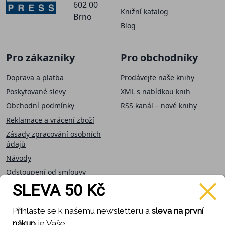
602 00
Knižní katalog
Brno
Blog
Pro zákazníky
Pro obchodníky
Doprava a platba
Prodávejte naše knihy
Poskytované slevy
XML s nabídkou knih
Obchodní podmínky
RSS kanál – nové knihy
Reklamace a vrácení zboží
Zásady zpracování osobních
údajů
Návody
Odstoupení od smlouvy
SLEVA 50 Kč
Přijímáme on-line
Sledujte nás
Přihlaste se k našemu newsletteru a
sleva na první
platby
nákup
je Vaše.