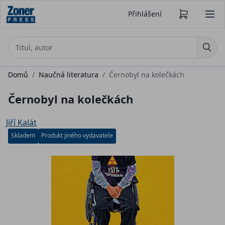
Přihlášení
Domů
/
Naučná literatura
/
Černobyl na kolečkách
Černobyl na kolečkách
Jiří Kalát
Skladem
Produkt jiného vydavatele