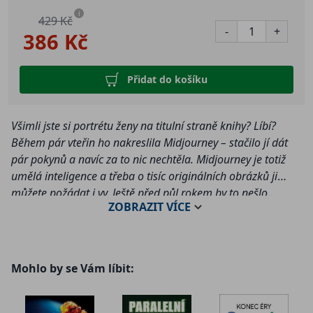
i
429 Kč
-
+
386 Kč
Přidat do košíku
Všimli jste si portrétu ženy na titulní straně knihy? Líbí?
Během pár vteřin ho nakreslila Midjourney – stačilo jí dát
pár pokynů a navíc za to nic nechtěla. Midjourney je totiž
umělá inteligence a třeba o tisíc originálních obrázků ji
můžete požádat i vy. Ještě před půl rokem by to nešlo…
ZOBRAZIT
VÍCE
Digitální technologie se vyvíjejí překotným tempem a
je čím dál těžší s nimi držet krok. Který z dnešních
vynálezů je pouze „hype“ – bublina odsouzená k
Mohlo by se Vám líbit:
prasknutí, a co skutečný „game-changer“? Na
odpovědích záleží naše osobní budoucnost, ale i
prosperita celé společnosti.