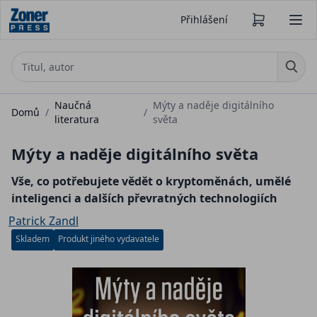
Přihlášení
Naučná
Mýty a naděje digitálního
Domů
/
/
literatura
světa
Mýty a naděje digitálního světa
Vše, co potřebujete vědět o kryptoměnách, umělé
inteligenci a dalších převratných technologiích
Patrick Zandl
Skladem
Produkt jiného vydavatele