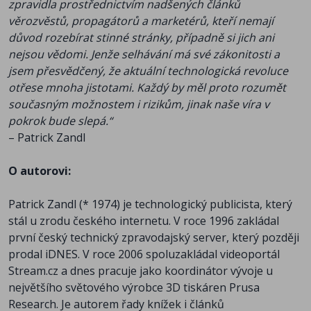
zpravidla prostřednictvím nadšených článků
Deníku N
věrozvěstů, propagátorů a marketérů, kteří nemají
důvod rozebírat stinné stránky, případně si jich ani
nejsou vědomi. Jenže selhávání má své zákonitosti a
jsem přesvědčený, že aktuální technologická revoluce
otřese mnoha jistotami. Každý by měl proto rozumět
současným možnostem i rizikům, jinak naše víra v
pokrok bude slepá.“
– Patrick Zandl
O autorovi:
Patrick Zandl (* 1974) je technologický publicista, který
stál u zrodu českého internetu. V roce 1996 zakládal
první český technický zpravodajský server, který později
prodal iDNES. V roce 2006 spoluzakládal videoportál
Stream.cz a dnes pracuje jako koordinátor vývoje u
největšího světového výrobce 3D tiskáren Prusa
Research. Je autorem řady knížek i článků