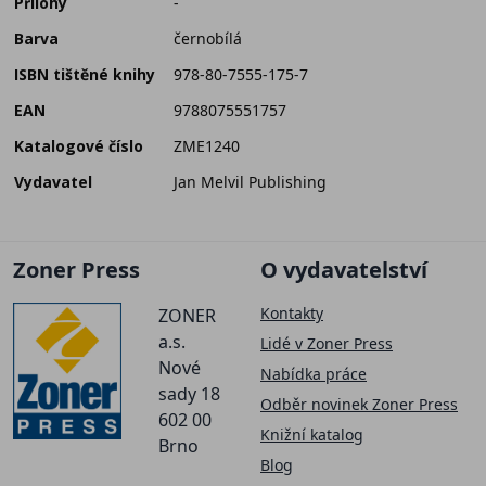
Přílohy
-
Barva
černobílá
ISBN tištěné knihy
978-80-7555-175-7
EAN
9788075551757
Katalogové číslo
ZME1240
Vydavatel
Jan Melvil Publishing
Zoner Press
O vydavatelství
Kontakty
ZONER
a.s.
Lidé v Zoner Press
Nové
Nabídka práce
sady 18
Odběr novinek Zoner Press
602 00
Knižní katalog
Brno
Blog