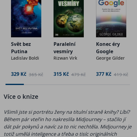
Patrick Zandl patří už třetí dekádu mezi přední znalce
nových technologií. V této knize srozumitelně
objasňuje, jak fungují, a střízlivě posuzuje jejich
budoucí potenciál. Neomezuje se přitom na
technologie samotné, důraz klade i na jejich
Svět bez
Paralelní
Konec éry
společenské dopady. Protože převratné vynálezy
Putina
vesmíry
Google
přinášejí nečekané příležitosti i nečekané hrozby.
Ladislav Boldi
Rizwan Virk
George Gilder
Při čtení knihy mimo jiné pochopíte:
329 Kč
315 Kč
377 Kč
č
365 Kč
479 Kč
419 Kč
•
Skutečný princip fungování kryptoměn, jejich
možnosti a limity. Sami se pak můžete kvalifikovaněji
Více o knize
rozhodnout, jestli do nich investovat.
• Jakou budoucnost mají další aplikace blockchainu –
Všimli jste si portrétu ženy na titulní straně knihy? Líbí?
nahradí tzv. chytré smlouvy notáře?
Během pár vteřin ho nakreslila Midjourney – stačilo jí
• Proč umělá inteligence představuje revolučního
dát pár pokynů a navíc za to nic nechtěla. Midjourney je
pomocníka v medicíně či průmyslu, ale nebezpečný
totiž umělá inteligence a třeba o tisíc originálních