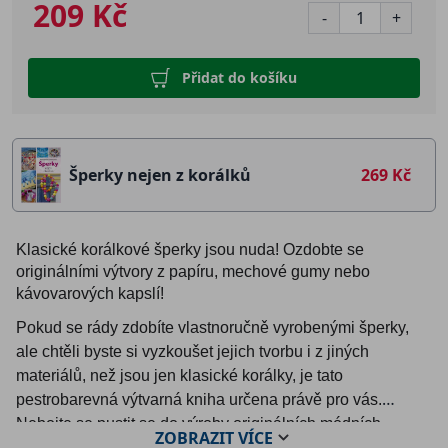
209 Kč
-
+
Přidat do košíku
Šperky nejen z korálků
269 Kč
Klasické korálkové šperky jsou nuda! Ozdobte se
originálními výtvory z papíru, mechové gumy nebo
kávovarových kapslí!
Pokud se rády zdobíte vlastnoručně vyrobenými šperky,
ale chtěli byste si vyzkoušet jejich tvorbu i z jiných
materiálů, než jsou jen klasické korálky, je tato
pestrobarevná výtvarná kniha určena právě pro vás.
Nebojte se pustit se do výroby originálních módních
ZOBRAZIT
VÍCE
doplňků (náušnice, náhrdelníky, brože, sponky, náramky a