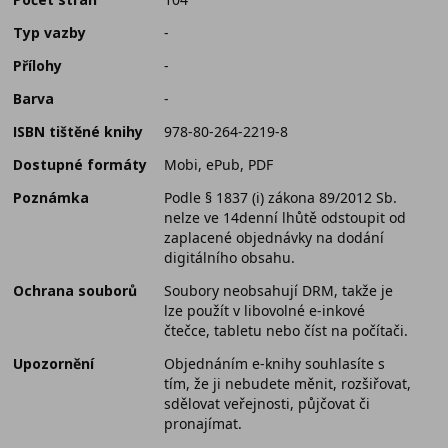
Typ vazby
-
Přílohy
-
Barva
-
ISBN tištěné knihy
978-80-264-2219-8
Dostupné formáty
Mobi, ePub, PDF
Poznámka
Podle § 1837 (i) zákona 89/2012 Sb.
nelze ve 14denní lhůtě odstoupit od
zaplacené objednávky na dodání
digitálního obsahu.
Ochrana souborů
Soubory neobsahují DRM, takže je
lze použít v libovolné e-inkové
čtečce, tabletu nebo číst na počítači.
Upozornění
Objednáním e-knihy souhlasíte s
tím, že ji nebudete měnit, rozšiřovat,
sdělovat veřejnosti, půjčovat či
pronajímat.