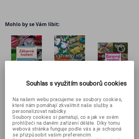
přívěšky) také ze samotvrdnoucí hmoty, plsti, mechové
gumy, textilu, drátů, skla, papíru nebo dokonce z opravdu
netradičního šperkařského materiálů jako jsou kávovarové
Mohlo by se Vám líbit:
kapsle.
Souhlas s využitím souborů cookies
Zábavné
Výtvarný
Barevné
tvoření e-
rok e-kniha
tvoření
Na našem webu pracujeme se soubory cookies,
Alena Isabella
Alena Isabella
Alena Isabella
kniha
které nám pomáhají zkvalitnit naše služby a
Grimmichová
Grimmichová
Grimmichová
personalizovat nabídky.
Soubory cookies si pamatují, co a jak ve svém
209 Kč
349 Kč
215 Kč
299 Kč
prohlížeči na daném zařízení děláte. Díky tomu
webová stránka funguje podle vás a je schopná
se přizpůsobit vašim preferencím.