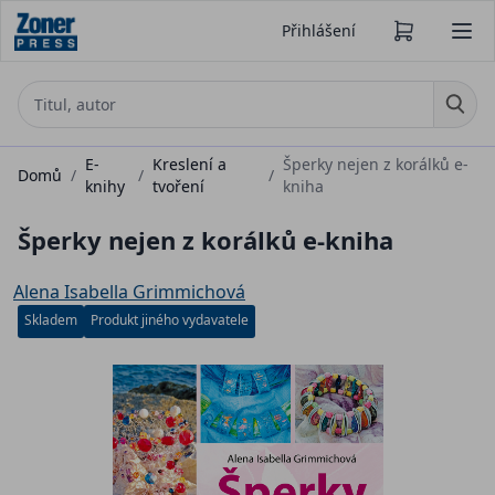
Přihlášení
E-
Kreslení a
Šperky nejen z korálků e-
Domů
/
/
/
knihy
tvoření
kniha
Šperky nejen z korálků e-kniha
Alena Isabella Grimmichová
Skladem
Produkt jiného vydavatele