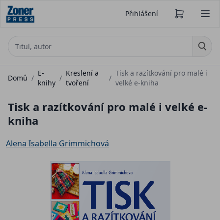
Přihlášení
E-
Kreslení a
Tisk a razítkování pro malé i
Domů
/
/
/
knihy
tvoření
velké e-kniha
Tisk a razítkování pro malé i velké e-
kniha
Alena Isabella Grimmichová