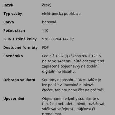
Jazyk
český
Typ vazby
elektronická publikace
Barva
barevná
Počet stran
110
ISBN tištěné knihy
978-80-264-1479-7
Dostupné formáty
PDF
Poznámka
Podle § 1837 (i) zákona 89/2012 Sb.
nelze ve 14denní lhůtě odstoupit od
zaplacené objednávky na dodání
digitálního obsahu.
Ochrana souborů
Soubory neobsahují DRM, takže je
lze použít v libovolné e-inkové
čtečce, tabletu nebo číst na počítači.
Upozornění
Objednáním e-knihy souhlasíte s
tím, že ji nebudete měnit, rozšiřovat,
sdělovat veřejnosti, půjčovat či
pronajímat.