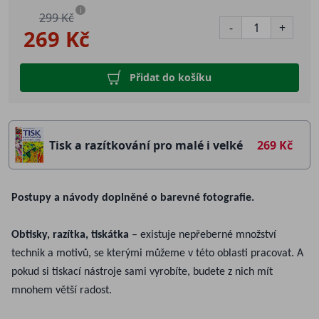
i
299 Kč
-
+
269 Kč
Přidat do košíku
Tisk a razítkování pro malé i velké
269 Kč
Postupy a návody doplněné o barevné fotografie.
Obtisky, razítka, tiskátka
– existuje nepřeberné množství
technik a motivů, se kterými můžeme v této oblasti pracovat. A
pokud si tiskací nástroje sami vyrobíte, budete z nich mít
mnohem větší radost.