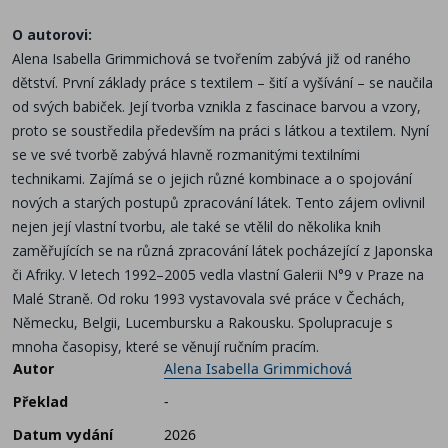
O autorovi:
Alena Isabella Grimmichová se tvořením zabývá již od raného
dětství. První základy práce s textilem – šití a vyšívání – se naučila
od svých babiček. Její tvorba vznikla z fascinace barvou a vzory,
proto se soustředila především na práci s látkou a textilem. Nyní
se ve své tvorbě zabývá hlavně rozmanitými textilními
technikami. Zajímá se o jejich různé kombinace a o spojování
nových a starých postupů zpracování látek. Tento zájem ovlivnil
nejen její vlastní tvorbu, ale také se vtělil do několika knih
zaměřujících se na různá zpracování látek pocházející z Japonska
či Afriky. V letech 1992–2005 vedla vlastní Galerii N°9 v Praze na
Malé Straně. Od roku 1993 vystavovala své práce v Čechách,
Německu, Belgii, Lucembursku a Rakousku. Spolupracuje s
mnoha časopisy, které se věnují ručním pracím.
Autor
Alena Isabella Grimmichová
Překlad
-
Datum vydání
2026