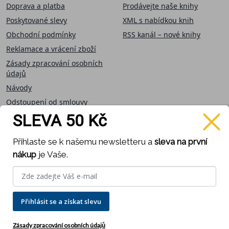
Doprava a platba
Prodávejte naše knihy
Poskytované slevy
XML s nabídkou knih
Obchodní podmínky
RSS kanál – nové knihy
Reklamace a vrácení zboží
Zásady zpracování osobních
údajů
Návody
Odstoupení od smlouvy
SLEVA 50 Kč
Přijímáme on-line
Sledujte nás
Přihlaste se k našemu newsletteru a
sleva na první
platby
nákup
je Vaše.
Přihlásit se a získat slevu
Provozováno na systému Zoner inShop -
Pronájem e-
shopu a Tvorba e-shopu
Zásady zpracování osobních údajů