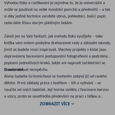
Výhodou tisku a razítkování je zejména to, že je univerzální a
může se používat na velké množství povrchů a předmětů – a tak
si díky jediné technice vyrobíte ubrus, pohlednici, balicí papír,
nebo dáte šťávu starým plátěným botám.
Záleží jen na Vaší fantazii, jak metodu tisku využijete – tako
knížka vám ovšem poskytne drahocenné rady a základní návody,
jimiž se budete moci inspirovat. Všechny projekty v knize jsou
doprovázeny barevnými postupovými fotografiemi a podrobným
popisem jednotlivých kroků, takže ani naprostí začátečníci se
nemusí obávat neúspěchu.
O autorovi:
Alena Isabella Grimmichová se tvořením zabývá již od raného
dětství. První základy práce s textilem – šití a vyšívání – se
naučila od svých babiček. Její tvorba vznikla z fascinace barvou
a vzory, proto se soustředila především na práci s látkou a
ZOBRAZIT
VÍCE
textilem. Nyní se ve své tvorbě zabývá hlavně rozmanitými
textilními technikami. Zajímá se o jejich různé kombinace a o