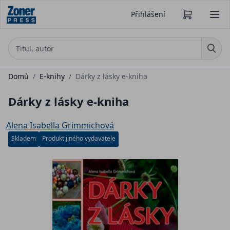
Přihlášení
Domů
/
E-knihy
/
Dárky z lásky e-kniha
Dárky z lásky e-kniha
Alena Isabella Grimmichová
Skladem
Produkt jiného vydavatele