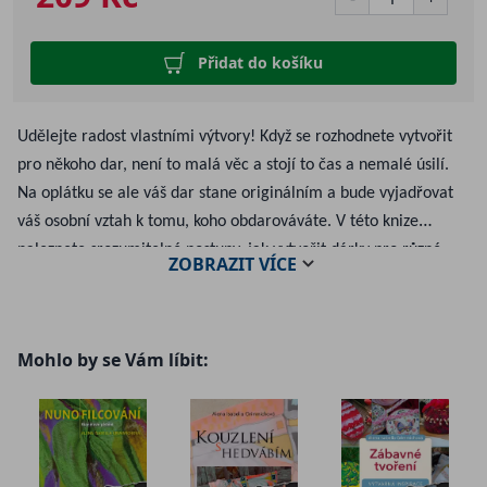
Přidat do košíku
Udělejte radost vlastními výtvory! Když se rozhodnete vytvořit
pro někoho dar, není to malá věc a stojí to čas a nemalé úsilí.
Na oplátku se ale váš dar stane originálním a bude vyjadřovat
váš osobní vztah k tomu, koho obdarováváte. V této knize
naleznete srozumitelné postupy, jak vytvořit dárky pro různé
ZOBRAZIT
VÍCE
příležitosti. Můžete si vybrat z různých technik, najít si ty, které
máte rádi, nebo poznat nějaké nové. Naleznete zde různě
náročné projekty s podrobným postupem a fotografiemi, které
Mohlo by se Vám líbit:
vás povedou. Tvoření je tedy otevřené velkým i malým!