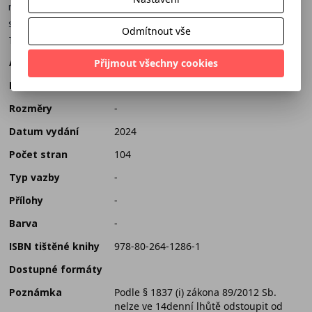
nebo poznat nějaké nové. Naleznete zde různě náročné projekty
s podrobným postupem a fotografiemi, které vás povedou.
Odmítnout vše
Tvoření je tedy otevřené velkým i malým!
Autor
Alena Isabella Grimmichová
Přijmout všechny cookies
Překlad
-
Rozměry
-
Datum vydání
2024
Počet stran
104
Typ vazby
-
Přílohy
-
Barva
-
ISBN tištěné knihy
978-80-264-1286-1
Dostupné formáty
Poznámka
Podle § 1837 (i) zákona 89/2012 Sb.
nelze ve 14denní lhůtě odstoupit od