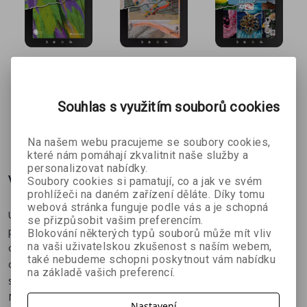
Nunofilcová
Kouzlení s
Zábavné
ní e-kniha
hedvábím e-
tvoření e-
Alena Isabella
Alena Isabella
Alena Isabella
kniha
kniha
Souhlas s využitím souborů cookies
Grimmichová
Grimmichová
Grimmichová
246 Kč
289 Kč
209 Kč
Na našem webu pracujeme se soubory cookies,
které nám pomáhají zkvalitnit naše služby a
personalizovat nabídky.
Více o knize
Soubory cookies si pamatují, co a jak ve svém
prohlížeči na daném zařízení děláte. Díky tomu
webová stránka funguje podle vás a je schopná
Udělejte radost vlastními výtvory! Když se rozhodnete vytvořit
se přizpůsobit vašim preferencím.
pro někoho dar, není to malá věc a stojí to čas a nemalé úsilí. Na
Blokování některých typů souborů může mít vliv
na vaši uživatelskou zkušenost s naším webem,
oplátku se ale váš dar stane originálním a bude vyjadřovat váš
také nebudeme schopni poskytnout vám nabídku
osobní vztah k tomu, koho obdarováváte. V této knize naleznete
na základě vašich preferencí.
srozumitelné postupy, jak vytvořit dárky pro různé příležitosti.
Můžete si vybrat z různých technik, najít si ty, které máte rádi,
Nastavení