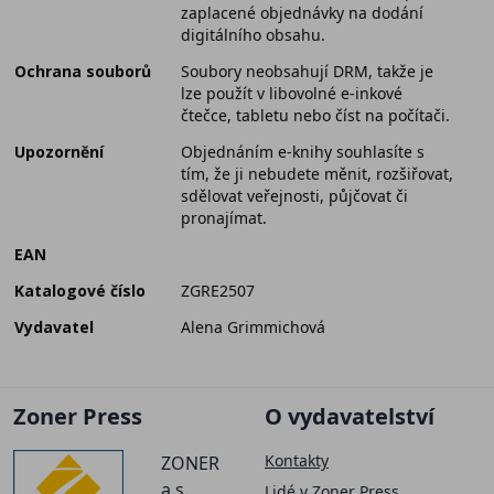
zaplacené objednávky na dodání
digitálního obsahu.
Ochrana souborů
Soubory neobsahují DRM, takže je
lze použít v libovolné e-inkové
čtečce, tabletu nebo číst na počítači.
Upozornění
Objednáním e-knihy souhlasíte s
tím, že ji nebudete měnit, rozšiřovat,
sdělovat veřejnosti, půjčovat či
pronajímat.
EAN
Katalogové číslo
ZGRE2507
Vydavatel
Alena Grimmichová
Zoner Press
O vydavatelství
Kontakty
ZONER
a.s.
Lidé v Zoner Press