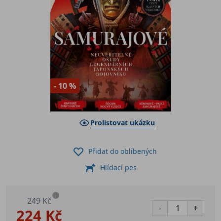
- 10 %
Prolistovat ukázku
Přidat do oblíbených
Hlídací pes
i
249 Kč
-
+
224 Kč