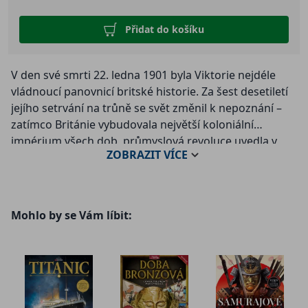
Přidat do košíku
V den své smrti 22. ledna 1901 byla Viktorie nejdéle
vládnoucí panovnicí britské historie. Za šest desetiletí
jejího setrvání na trůně se svět změnil k nepoznání –
zatímco Británie vybudovala největší koloniální
impérium všech dob, průmyslová revoluce uvedla v
ZOBRAZIT
VÍCE
život neobyčejné zázraky vědy a techniky. Jak ale
vypadala žena skrytá za královským majestátem?
Poznejte příběh mimořádné panovnice, seznamte se s
Mohlo by se Vám líbit:
mužem, který si získal její srdce, nalezněte odpověď na
otázku, jak dokázala devítinásobná matka skloubit
péči o rodinu s vladařskými povinnostmi. Zjistěte, jak
ovlivnila vývoj britské i světové politiky a co z odkazu
této „babičky Evropy“ přežívá dodnes…