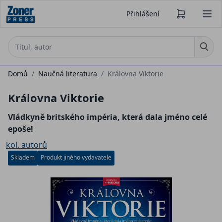
Přihlášení
Domů
/
Naučná literatura
/
Královna Viktorie
Královna Viktorie
Vládkyně britského impéria, která dala jméno celé
epoše!
kol. autorů
Skladem
Produkt jiného vydavatele