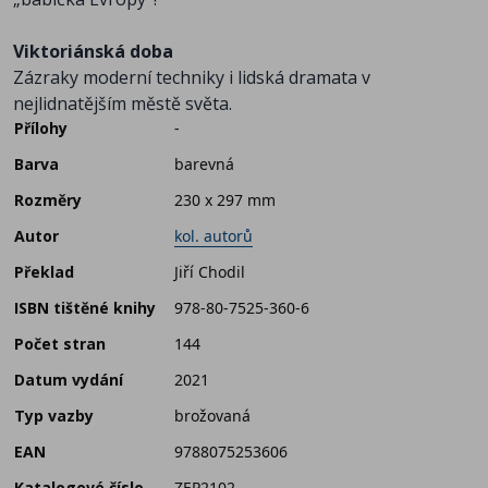
Viktoriánská doba
Zázraky moderní techniky i lidská dramata v
nejlidnatějším městě světa.
Přílohy
-
Barva
barevná
Rozměry
230 x 297 mm
Autor
kol. autorů
Překlad
Jiří Chodil
ISBN tištěné knihy
978-80-7525-360-6
Počet stran
144
Datum vydání
2021
Typ vazby
brožovaná
EAN
9788075253606
Katalogové číslo
ZEP2102