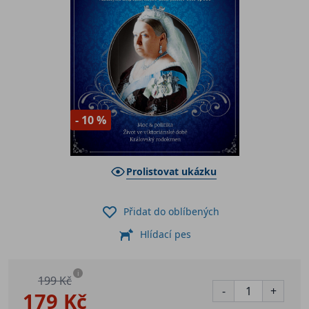
- 10 %
Prolistovat ukázku
Přidat do oblíbených
Hlídací pes
i
199 Kč
-
+
179 Kč