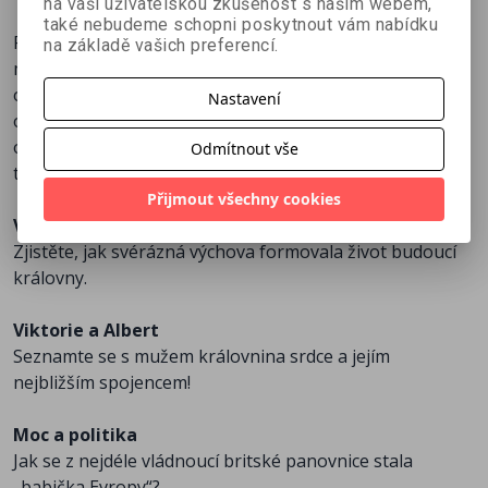
na vaši uživatelskou zkušenost s naším webem,
také nebudeme schopni poskytnout vám nabídku
Poznejte příběh mimořádné panovnice, seznamte se s
na základě vašich preferencí.
mužem, který si získal její srdce, nalezněte odpověď na
otázku, jak dokázala devítinásobná matka skloubit péči
Nastavení
o rodinu s vladařskými povinnostmi. Zjistěte, jak
ovlivnila vývoj britské i světové politiky a co z odkazu
Odmítnout vše
této „babičky Evropy“ přežívá dodnes…
Přijmout všechny cookies
Viktoriino dětství
Zjistěte, jak svérázná výchova formovala život budoucí
královny.
Viktorie a Albert
Seznamte se s mužem královnina srdce a jejím
nejbližším spojencem!
Moc a politika
Jak se z nejdéle vládnoucí britské panovnice stala
„babička Evropy“?