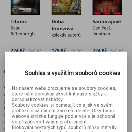
Viktoriino dětství
Zjistěte, jak svérázná výchova formovala život budoucí
královny.
Titanic
Doba
Samurajové
Beau
Dan Peel,
bronzová
Riffenburgh
Jonathan
Viktorie a Albert
kolektiv autorů
Wells
Seznamte se s mužem královnina srdce a jejím
nejbližším spojencem!
224 Kč
179 Kč
224 Kč
č
249 Kč
199 Kč
249 Kč
Moc a politika
Jak se z nejdéle vládnoucí britské panovnice stala
Více o knize
Souhlas s využitím souborů cookies
„babička Evropy“?
V den své smrti 22. ledna 1901 byla Viktorie nejdéle
Na našem webu pracujeme se soubory cookies,
Viktoriánská doba
vládnoucí panovnicí britské historie. Za šest desetiletí
které nám pomáhají zkvalitnit naše služby a
Zázraky moderní techniky i lidská dramata v
personalizovat nabídky.
jejího setrvání na trůně se svět změnil k nepoznání –
nejlidnatějším městě světa.
Soubory cookies si pamatují, co a jak ve svém
zatímco Británie vybudovala největší koloniální
prohlížeči na daném zařízení děláte. Díky tomu
impérium všech dob, průmyslová revoluce uvedla v život
webová stránka funguje podle vás a je schopná
se přizpůsobit vašim preferencím.
neobyčejné zázraky vědy a techniky. Jak ale vypadala
Blokování některých typů souborů může mít vliv
žena skrytá za královským majestátem?