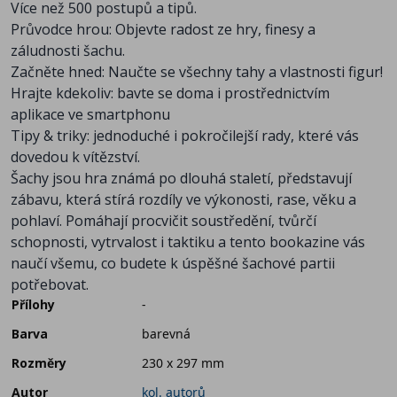
Více než 500 postupů a tipů.
Průvodce hrou: Objevte radost ze hry, finesy a
záludnosti šachu.
Začněte hned: Naučte se všechny tahy a vlastnosti figur!
Hrajte kdekoliv: bavte se doma i prostřednictvím
aplikace ve smartphonu
Tipy & triky: jednoduché i pokročilejší rady, které vás
dovedou k vítězství.
Šachy jsou hra známá po dlouhá staletí, představují
zábavu, která stírá rozdíly ve výkonosti, rase, věku a
pohlaví. Pomáhají procvičit soustředění, tvůrčí
schopnosti, vytrvalost i taktiku a tento bookazine vás
naučí všemu, co budete k úspěšné šachové partii
potřebovat.
Přílohy
-
Barva
barevná
Rozměry
230 x 297 mm
Autor
kol. autorů