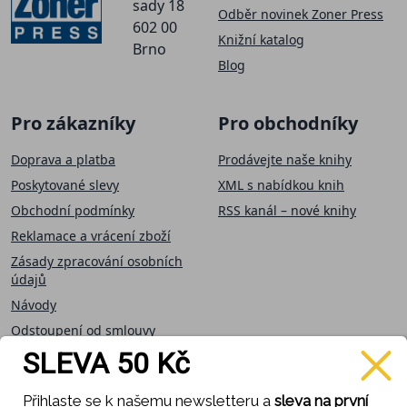
sady 18
Odběr novinek Zoner Press
602 00
Knižní katalog
Brno
Blog
Pro zákazníky
Pro obchodníky
Doprava a platba
Prodávejte naše knihy
Poskytované slevy
XML s nabídkou knih
Obchodní podmínky
RSS kanál – nové knihy
Reklamace a vrácení zboží
Zásady zpracování osobních
údajů
Návody
Odstoupení od smlouvy
SLEVA 50 Kč
Přijímáme on-line
Sledujte nás
Přihlaste se k našemu newsletteru a
sleva na první