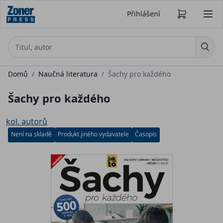
Přihlášení
Domů
/
Naučná literatura
/
Šachy pro každého
Šachy pro každého
kol. autorů
Není na skladě
Produkt jiného vydavatele
Časopis