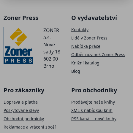
Zoner Press
O vydavatelství
Kontakty
ZONER
a.s.
Lidé v Zoner Press
Nové
Nabídka práce
sady 18
Odběr novinek Zoner Press
602 00
Knižní katalog
Brno
Blog
Pro zákazníky
Pro obchodníky
Doprava a platba
Prodávejte naše knihy
Poskytované slevy
XML s nabídkou knih
Obchodní podmínky
RSS kanál – nové knihy
Reklamace a vrácení zboží