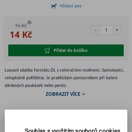
Hlídací pes
i
15 Kč
-
+
14 Kč
Přidat do košíku
Luxusní obálka formátu DL s celoročním motivem. Samolepící,
celoplošně potištěná. Je praktickým pomocníkem při balení
dárkových poukázek nebo peněz.
ZOBRAZIT
VÍCE
Mohlo by se Vám líbit:
Souhlas s využitím souborů cookies