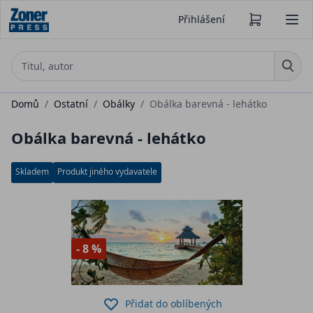
Přihlášení
Domů
/
Ostatní
/
Obálky
/
Obálka barevná - lehátko
Obálka barevná - lehátko
Skladem
Produkt jiného vydavatele
- 8 %
Přidat do oblíbených