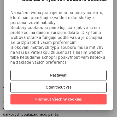
Na našem webu pracujeme se soubory cookies,
které nám pomáhají zkvalitnit naše služby a
personalizovat nabídky.
Soubory cookies si pamatují, co a jak ve svém
prohlížeči na daném zařízení děláte. Díky tomu
webová stránka funguje podle vás a je schopná
se přizpůsobit vašim preferencím.
Obálka
Obálka
Obálka C6
Blokování některých typů souborů může mít vliv
barevná -
barevná -
barevná -
na vaši uživatelskou zkušenost s naším webem,
balonky
mandala
žluté
také nebudeme schopni poskytnout vám nabídku
barevné
na základě vašich preferencí.
lístky
14 Kč
14 Kč
12 Kč
15 Kč
15 Kč
13 Kč
Nastavení
Odmítnout vše
Více o knize
Přijmout všechny cookies
Luxusní obálka formátu DL s celoročním motivem. Samolepící,
celoplošně potištěná. Je praktickým pomocníkem při balení
dárkových poukázek nebo peněz.