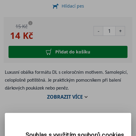
Hlídací pes
i
15 Kč
-
+
14 Kč
Přidat do košíku
Luxusní obálka formátu DL s celoročním motivem. Samolepící,
celoplošně potištěná. Je praktickým pomocníkem při balení
dárkových poukázek nebo peněz.
ZOBRAZIT
VÍCE
Mohlo by se Vám líbit:
Souhlas s využitím souborů cookies