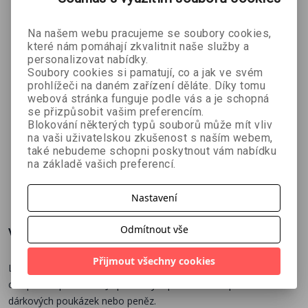
Na našem webu pracujeme se soubory cookies,
které nám pomáhají zkvalitnit naše služby a
personalizovat nabídky.
Soubory cookies si pamatují, co a jak ve svém
prohlížeči na daném zařízení děláte. Díky tomu
webová stránka funguje podle vás a je schopná
se přizpůsobit vašim preferencím.
Obálka
Obálka
Obálka
Blokování některých typů souborů může mít vliv
barevná -
barevná -
barevná -
na vaši uživatelskou zkušenost s naším webem,
mandala
lehátko
dopis
také nebudeme schopni poskytnout vám nabídku
na základě vašich preferencí.
14 Kč
14 Kč
14 Kč
15 Kč
15 Kč
15 Kč
Nastavení
Odmítnout vše
Více o knize
Přijmout všechny cookies
Luxusní obálka formátu DL s celoročním motivem. Samolepící,
celoplošně potištěná. Je praktickým pomocníkem při balení
dárkových poukázek nebo peněz.