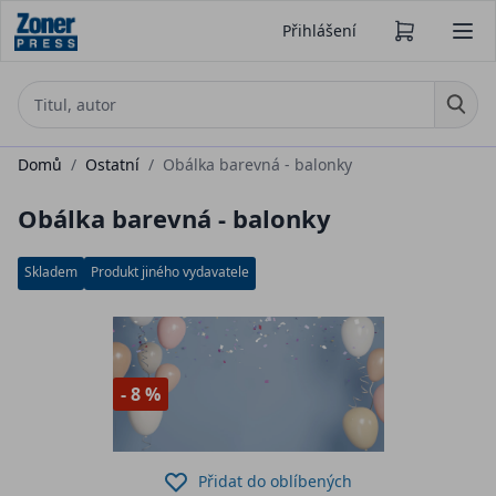
Přihlášení
Domů
/
Ostatní
/
Obálka barevná - balonky
Obálka barevná - balonky
Skladem
Produkt jiného vydavatele
- 8 %
Přidat do oblíbených