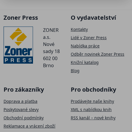
Zoner Press
O vydavatelství
Kontakty
ZONER
a.s.
Lidé v Zoner Press
Nové
Nabídka práce
sady 18
Odběr novinek Zoner Press
602 00
Knižní katalog
Brno
Blog
Pro zákazníky
Pro obchodníky
Doprava a platba
Prodávejte naše knihy
Poskytované slevy
XML s nabídkou knih
Obchodní podmínky
RSS kanál – nové knihy
Reklamace a vrácení zboží