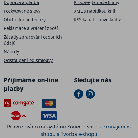
Doprava a platba
Prodávejte naše knihy
Poskytované slevy
XML s nabídkou knih
Obchodní podmínky
RSS kanál – nové knihy
Reklamace a vrácení zboží
Zásady zpracování osobních
údajů
Návody
Odstoupení od smlouvy
Přijímáme on-line
Sledujte nás
platby
Provozováno na systému Zoner inShop -
Pronájem e-
shopu a Tvorba e-shopu