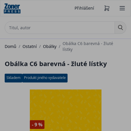
Přihlášení
Obálka C6 barevná - žluté
Domů
/
Ostatní
/
Obálky
/
lístky
Obálka C6 barevná - žluté lístky
Skladem
Produkt jiného vydavatele
- 9 %