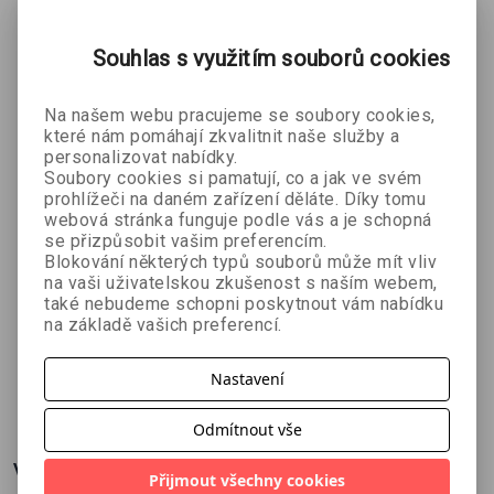
Mohlo by se Vám líbit:
Souhlas s využitím souborů cookies
Na našem webu pracujeme se soubory cookies,
které nám pomáhají zkvalitnit naše služby a
personalizovat nabídky.
Soubory cookies si pamatují, co a jak ve svém
prohlížeči na daném zařízení děláte. Díky tomu
webová stránka funguje podle vás a je schopná
se přizpůsobit vašim preferencím.
Blokování některých typů souborů může mít vliv
Obálka C6
Obálka C6
Obálka C6
na vaši uživatelskou zkušenost s naším webem,
také nebudeme schopni poskytnout vám nabídku
barevná -
barevná -
barevná -
na základě vašich preferencí.
žluté
oranžová
červené
barevné
pruhovaná
puntíky
Nastavení
lístky
kolečka
12 Kč
12 Kč
12 Kč
13 Kč
13 Kč
13 Kč
Odmítnout vše
Více o knize
Přijmout všechny cookies