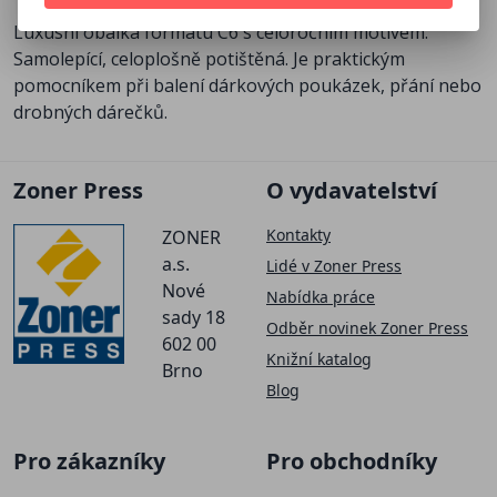
Luxusní obálka formátu C6 s celoročním motivem.
Samolepící, celoplošně potištěná. Je praktickým
pomocníkem při balení dárkových poukázek, přání nebo
drobných dárečků.
Zoner Press
O vydavatelství
Kontakty
ZONER
a.s.
Lidé v Zoner Press
Nové
Nabídka práce
sady 18
Odběr novinek Zoner Press
602 00
Knižní katalog
Brno
Blog
Pro zákazníky
Pro obchodníky