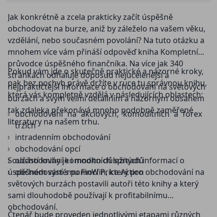
Jak konkrétně a zcela prakticky začít úspěšně
obchodovat na burze, aniž by záleželo na vašem věku,
vzdělání, nebo současném povolání? Na tuto otázku a
mnohem více vám přináší odpověď kniha Kompletní
průvodce úspěšného finančníka. Na více jak 340
Pokud vám jde o skutečně praktické a názorné kroky,
stránkách odhaluje doposud nejucelenější a
pak bez pochyb právě držíte v ruce tu správnou knihu,
nejpraktičtější informace o obchodování na světových
která vás kompletně vzdělá v následujících oblastech:
burzách a svým velmi detailním a názorným obsahem
tak zdaleka překonává mnoho podobně zaměřené
obchodování na akciových, komoditních a forex
literatury na našem trhu.
trzích
intradenním obchodování
obchodování opcí
Součástí knihy je i mnoho důležitých informací o
obchodování komoditních spreadů
úspěšném systému FinWin, který pro obchodování na
obchodování s pomocí Price Action
světových burzách postavili autoři této knihy a který
sami dlouhodobě používají k profitabilnímu
obchodování.
Čtenář bude proveden jednotlivými etapami různých