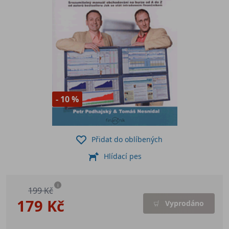
- 10 %
Přidat do oblíbených
Hlídací pes
i
199 Kč
179 Kč
Vyprodáno