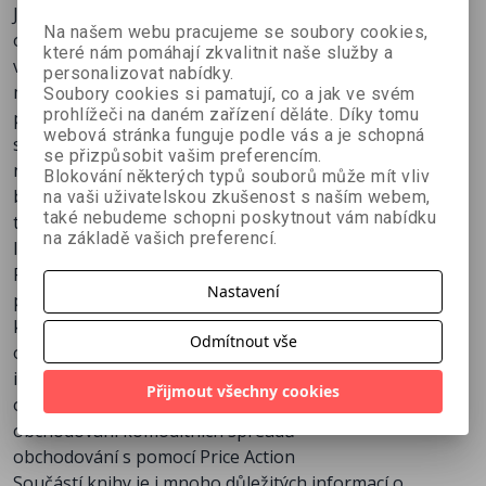
Jak konkrétně a zcela prakticky začít úspěšně
Na našem webu pracujeme se soubory cookies,
obchodovat na burze, aniž by záleželo na vašem věku,
které nám pomáhají zkvalitnit naše služby a
vzdělání, nebo současném povolání? Na tuto otázku a
personalizovat nabídky.
mnohem více vám přináší odpověď kniha Kompletní
Soubory cookies si pamatují, co a jak ve svém
prohlížeči na daném zařízení děláte. Díky tomu
průvodce úspěšného finančníka. Na více jak 340
webová stránka funguje podle vás a je schopná
stránkách odhaluje doposud nejucelenější a
se přizpůsobit vašim preferencím.
nejpraktičtější informace o obchodování na světových
Blokování některých typů souborů může mít vliv
burzách a svým velmi detailním a názorným obsahem
na vaši uživatelskou zkušenost s naším webem,
také nebudeme schopni poskytnout vám nabídku
tak zdaleka překonává mnoho podobně zaměřené
na základě vašich preferencí.
literatury na našem trhu.
Pokud vám jde o skutečně praktické a názorné kroky,
Nastavení
pak bez pochyb právě držíte v ruce tu správnou knihu,
která vás kompletně vzdělá v následujících oblastech:
Odmítnout vše
obchodování na akciových, komoditních a forex trzích
intradenním obchodování
Přijmout všechny cookies
obchodování opcí
obchodování komoditních spreadů
obchodování s pomocí Price Action
Součástí knihy je i mnoho důležitých informací o