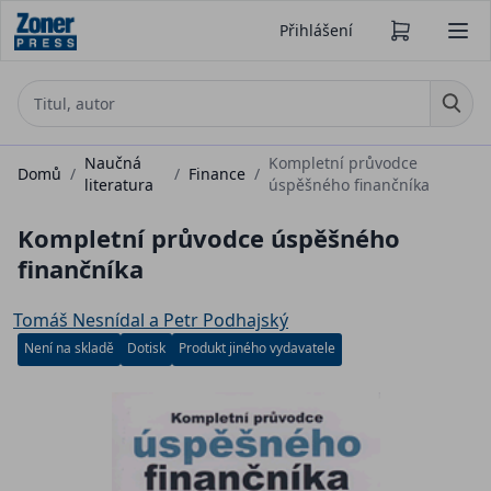
Přihlášení
Naučná
Kompletní průvodce
Domů
/
/
Finance
/
literatura
úspěšného finančníka
Kompletní průvodce úspěšného
finančníka
Tomáš Nesnídal a Petr Podhajský
Není na skladě
Dotisk
Produkt jiného vydavatele