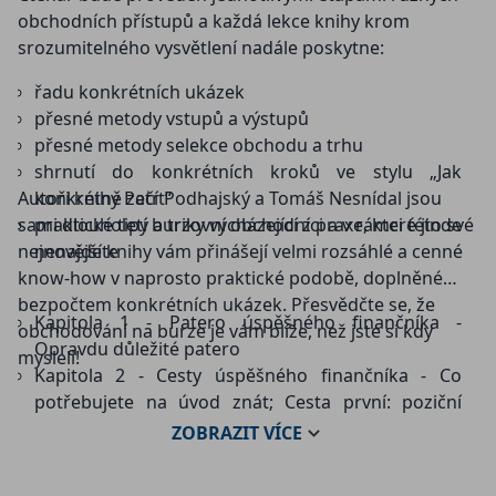
obchodních přístupů a každá lekce knihy krom
srozumitelného vysvětlení nadále poskytne:
řadu konkrétních ukázek
přesné metody vstupů a výstupů
přesné metody selekce obchodu a trhu
shrnutí do konkrétních kroků ve stylu „Jak
Autoři knihy Petr Podhajský a Tomáš Nesnídal jsou
konkrétně začít“
sami dlouholetí burzovní obchodníci a v rámci této své
praktické tipy a triky vycházející z praxe, které jinde
nejnovější knihy vám přinášejí velmi rozsáhlé a cenné
nenajdete
know-how v naprosto praktické podobě, doplněné
bezpočtem konkrétních ukázek. Přesvědčte se, že
Kapitola 1 - Patero úspěšného finančníka -
obchodování na burze je vám blíže, než jste si kdy
Opravdu důležité patero
mysleli!
Kapitola 2 - Cesty úspěšného finančníka - Co
potřebujete na úvod znát; Cesta první: poziční
finančník; Cesta druhá: Intradenní finančník;
ZOBRAZIT
VÍCE
Spreadový finančník; Opční finančník
Kapitola 3 - Technická výbava úspěšného