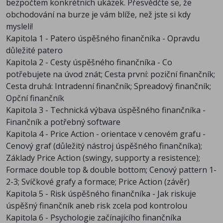
bezpočtem konkrétních ukázek. Přesvědčte se, že
obchodování na burze je vám blíže, než jste si kdy
mysleli!
Kapitola 1 - Patero úspěšného finančníka - Opravdu
důležité patero
Kapitola 2 - Cesty úspěšného finančníka - Co
potřebujete na úvod znát; Cesta první: poziční finančník;
Cesta druhá: Intradenní finančník; Spreadový finančník;
Opční finančník
Kapitola 3 - Technická výbava úspěšného finančníka -
Finančník a potřebný software
Kapitola 4 - Price Action - orientace v cenovém grafu -
Cenový graf (důležitý nástroj úspěšného finančníka);
Základy Price Action (swingy, supporty a resistence);
Formace double top & double bottom; Cenový pattern 1-
2-3; Svíčkové grafy a formace; Price Action (závěr)
Kapitola 5 - Risk úspěšného finančníka - Jak riskuje
úspěšný finančník aneb risk zcela pod kontrolou
Kapitola 6 - Psychologie začínajícího finančníka