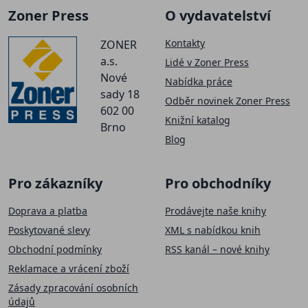
Zoner Press
O vydavatelství
Kontakty
ZONER
a.s.
Lidé v Zoner Press
Nové
Nabídka práce
sady 18
Odběr novinek Zoner Press
602 00
Knižní katalog
Brno
Blog
Pro zákazníky
Pro obchodníky
Doprava a platba
Prodávejte naše knihy
Poskytované slevy
XML s nabídkou knih
Obchodní podmínky
RSS kanál – nové knihy
Reklamace a vrácení zboží
Zásady zpracování osobních
údajů