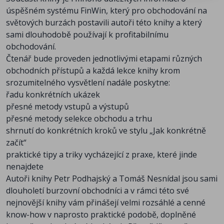
úspěšném systému FinWin, který pro obchodování na
světových burzách postavili autoři této knihy a který
sami dlouhodobě používají k profitabilnímu
obchodování.
Čtenář bude proveden jednotlivými etapami různých
obchodních přístupů a každá lekce knihy krom
srozumitelného vysvětlení nadále poskytne:
řadu konkrétních ukázek
přesné metody vstupů a výstupů
přesné metody selekce obchodu a trhu
shrnutí do konkrétních kroků ve stylu „Jak konkrétně
začít“
praktické tipy a triky vycházející z praxe, které jinde
nenajdete
Autoři knihy Petr Podhajský a Tomáš Nesnídal jsou sami
dlouholetí burzovní obchodníci a v rámci této své
nejnovější knihy vám přinášejí velmi rozsáhlé a cenné
know-how v naprosto praktické podobě, doplněné