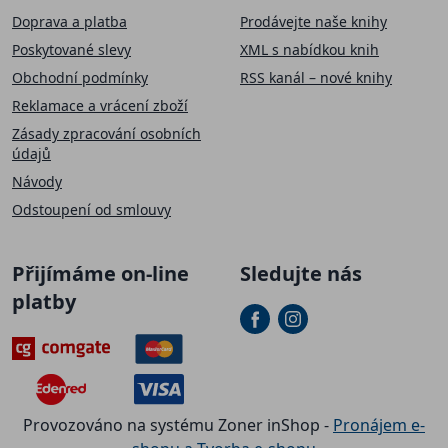
Doprava a platba
Prodávejte naše knihy
Poskytované slevy
XML s nabídkou knih
Obchodní podmínky
RSS kanál – nové knihy
Reklamace a vrácení zboží
Zásady zpracování osobních
údajů
Návody
Odstoupení od smlouvy
Přijímáme on-line
Sledujte nás
platby
Provozováno na systému Zoner inShop -
Pronájem e-