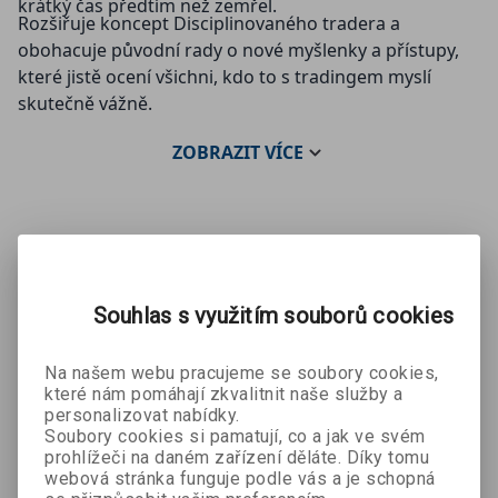
krátký čas předtím než zemřel.
Rozšiřuje koncept Disciplinovaného tradera a
obohacuje původní rady o nové myšlenky a přístupy,
které jistě ocení všichni, kdo to s tradingem myslí
skutečně vážně.
ZOBRAZIT
VÍCE
Mohlo by se Vám líbit:
Souhlas s využitím souborů cookies
Na našem webu pracujeme se soubory cookies,
které nám pomáhají zkvalitnit naše služby a
personalizovat nabídky.
Soubory cookies si pamatují, co a jak ve svém
prohlížeči na daném zařízení děláte. Díky tomu
webová stránka funguje podle vás a je schopná
Myslete
Hodnotové
CURYŠSKÉ