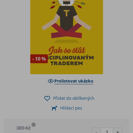
- 10 %
Prolistovat ukázku
Přidat do oblíbených
Hlídací pes
i
389 Kč
-
+