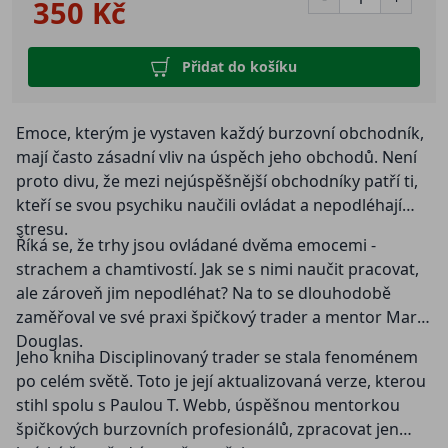
350 Kč
Přidat do košíku
Emoce, kterým je vystaven každý burzovní obchodník,
mají často zásadní vliv na úspěch jeho obchodů. Není
proto divu, že mezi nejúspěšnější obchodníky patří ti,
kteří se svou psychiku naučili ovládat a nepodléhají
stresu.
Říká se, že trhy jsou ovládané dvěma emocemi -
strachem a chamtivostí. Jak se s nimi naučit pracovat,
ale zároveň jim nepodléhat? Na to se dlouhodobě
zaměřoval ve své praxi špičkový trader a mentor Mark
Douglas.
Jeho kniha Disciplinovaný trader se stala fenoménem
po celém světě. Toto je její aktualizovaná verze, kterou
stihl spolu s Paulou T. Webb, úspěšnou mentorkou
špičkových burzovních profesionálů, zpracovat jen