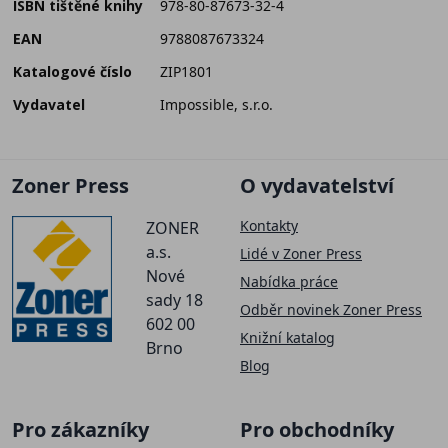
ISBN tištěné knihy
978-80-87673-32-4
EAN
9788087673324
Katalogové číslo
ZIP1801
Vydavatel
Impossible, s.r.o.
Zoner Press
O vydavatelství
Kontakty
ZONER
a.s.
Lidé v Zoner Press
Nové
Nabídka práce
sady 18
Odběr novinek Zoner Press
602 00
Knižní katalog
Brno
Blog
Pro zákazníky
Pro obchodníky