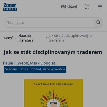
Přihlášení
Naučná
Jak se stát disciplinovaným
Domů
/
/
literatura
traderem
Jak se stát disciplinovaným traderem
Paula T. Webb, Mark Douglas
Skladem
Dotisk
Produkt jiného vydavatele