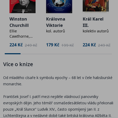
revoluce, zrodu silné dělnické třídy, vzestupu národních
emancipací a nacionalismu i postupného oslabování výsadního
Winston
Královna
Král Karel
postavení církví. Zažil vrchol moci monarchie, její přeměnu v
Churchill
Viktorie
III.
rakousko-uherské soustátí, následný pokles mezinárodní prestiže
Ellie
kol. autorů
kolektiv autorů
i vypuknutí Velké války.
Cawthorne,
Charlotte
224 Kč
179 Kč
224 Kč
č
249 Kč
199 Kč
249 Kč
Hodgman a
Možná i proto je dnes jeho osobnost vnímána překvapivě
kol.
rozporuplně – často podle toho, z jakého národního pohledu
daný historik vychází. Vliv jeho stylu vlády na pozdější rozpad
Více o knize
monarchie je nepopiratelný, nelze však opomenout ani dlouhá
období relativní stability, která říši zajistil. Právě tehdy vznikal
Od mladého císaře k symbolu epochy – 68 let v čele habsburské
hospodářský i kulturní kapitál, z něhož těžila celá střední Evropa
monarchie.
a který se stal jedním z kořenů pozdější nostalgie po éře c. k.
monarchie.
František Josef I. patří mezi nejdéle vládnoucí panovníky
evropských dějin. Jeho téměř osmašedesátiletou vládu překonali
pouze „Král Slunce“ Ludvík XIV., často opomíjený Jan II. z
Lze se samozřejmě ptát, zda byl František Josef I. úspěšným
Lichtenštejna a v nedávné době také britská královna Alžběta II.
státníkem, nebo spíše mimořádně výkonným „vrchním