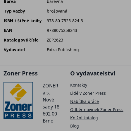
Barva
barevná
Typ vazby
brožovaná
ISBN tištěné knihy
978-80-7525-824-3
EAN
9788075258243
Katalogové číslo
ZEP2623
Vydavatel
Extra Publishing
Zoner Press
O vydavatelství
Kontakty
ZONER
a.s.
Lidé v Zoner Press
Nové
Nabídka práce
sady 18
Odběr novinek Zoner Press
602 00
Knižní katalog
Brno
Blog