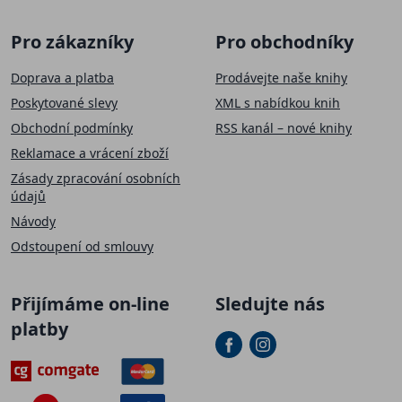
Pro zákazníky
Pro obchodníky
Doprava a platba
Prodávejte naše knihy
Poskytované slevy
XML s nabídkou knih
Obchodní podmínky
RSS kanál – nové knihy
Reklamace a vrácení zboží
Zásady zpracování osobních
údajů
Návody
Odstoupení od smlouvy
SLEVA 50 Kč
Přijímáme on-line
Sledujte nás
Přihlaste se k našemu newsletteru a
sleva na první
platby
nákup
je Vaše.