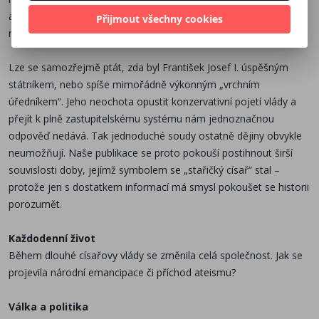
Sám císař se svými aktivitami držel spíše zkrátka, přispěl ale
a který se stal jedním z kořenů pozdější nostalgie po éře c. k.
Přijmout všechny cookies
třeba na stavbu Národního divadla
monarchie.
Habsburkové
Lze se samozřejmě ptát, zda byl František Josef I. úspěšným
Milovaná Sissi se stala obětí atentátu, dědic trůnu si vzal život a
státníkem, nebo spíše mimořádně výkonným „vrchním
úředníkem“. Jeho neochota opustit konzervativní pojetí vlády a
dědicové trůnu zažili konec monarchie
přejít k plně zastupitelskému systému nám jednoznačnou
odpověď nedává. Tak jednoduché soudy ostatně dějiny obvykle
neumožňují. Naše publikace se proto pokouší postihnout širší
souvislosti doby, jejímž symbolem se „stařičký císař“ stal –
protože jen s dostatkem informací má smysl pokoušet se historii
porozumět.
Každodenní život
Během dlouhé císařovy vlády se změnila celá společnost. Jak se
projevila národní emancipace či příchod ateismu?
Válka a politika