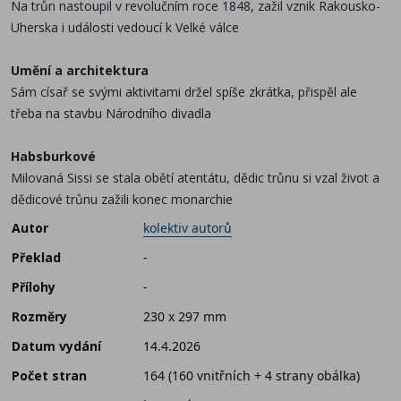
Na trůn nastoupil v revolučním roce 1848, zažil vznik Rakousko-
Uherska i události vedoucí k Velké válce
Umění a architektura
Sám císař se svými aktivitami držel spíše zkrátka, přispěl ale
třeba na stavbu Národního divadla
Habsburkové
Milovaná Sissi se stala obětí atentátu, dědic trůnu si vzal život a
dědicové trůnu zažili konec monarchie
Autor
kolektiv autorů
Překlad
-
Přílohy
-
Rozměry
230 x 297 mm
Datum vydání
14.4.2026
Počet stran
164 (160 vnitřních + 4 strany obálka)