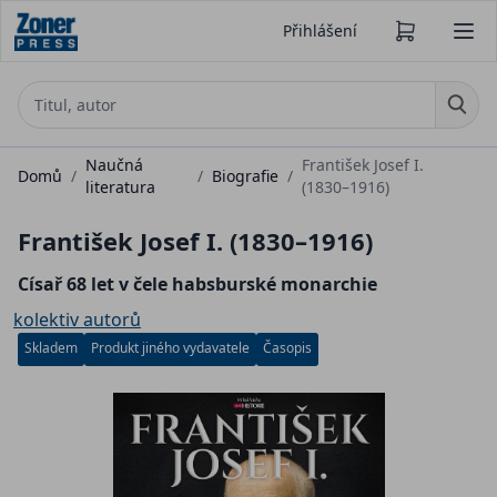
Přihlášení
Naučná
František Josef I.
Domů
/
/
Biografie
/
literatura
(1830–1916)
František Josef I. (1830–1916)
Císař 68 let v čele habsburské monarchie
kolektiv autorů
Skladem
Produkt jiného vydavatele
Časopis