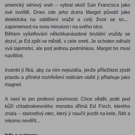
americký sériový vrah – vybral okolí San Francisca jako
své loviště. Dnes zde jeho dcera Margot působí jako
detektivka na oddělení vražd a celý život se snaží
zapomenout na svou minulost i na svého otce.
Během vyšetřování několikanásobné brutální vraždy se
dozví, je Ed zpět ve městě, v cele smrti. Je ochoten odhalit
svá tajemství, ale pod jednou podmínkou. Margot ho musí
navštívit.
Instinkt jí říká, aby za ním nejezdila, jenže příležitost zjistit
pravdu a přinést rozhřešení rodinám obětí ji přitahuje jako
magnet.
A není to jen profesní povinnost. Chce vědět, jestli pod
kůží chladnokrevného monstra dřímá Ed Finch, kterého
znala – starostlivý otec, který ji naučil jezdit na kole, řídit a
nikomu nevěřit...