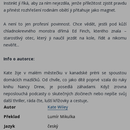
Instinkt jí říká, aby za ním nejezdila, jenže příležitost zjistit pravdu
a přinést rozhřešení rodinám obětí ji přitahuje jako magnet.
A není to jen profesní povinnost. Chce vědět, jestli pod kůží
chladnokrevného monstra dřímá Ed Finch, kterého znala –
starostlivý otec, který ji naučil jezdit na kole, řídit a nikomu
nevěřit...
Info o autorce:
Kate žije v malém městečku v kanadské prérii se spoustou
domácích mazlíčků. Od chvíle, co jako dítě poprvé vzala do ruky
knihu Nancy Drew, je posedlá záhadami. Když zrovna
neposlouchá podcasty o skutečných zločinech nebo nepíše svůj
další thriller, ráda čte, luští křížovky a cestuje
.
Autor
Kate Wiley
Překlad
Lumír Mikulka
Jazyk
český