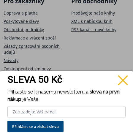
Pro zákazníky
Pro obchodníky
Doprava a platba
Prodávejte naše knihy
Poskytované slevy
XML s nabídkou knih
Obchodní podmínky
RSS kanál – nové knihy
Reklamace a vrácení zboží
Zásady zpracování osobních
údajů
Návody
Odstoupení od smlouvy
SLEVA 50 Kč
Přijímáme on-line
Sledujte nás
Přihlaste se k našemu newsletteru a
sleva na první
platby
nákup
je Vaše.
Přihlásit se a získat slevu
Provozováno na systému Zoner inShop -
Pronájem e-