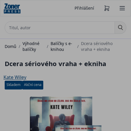
Přihlášení
Výhodné
Balíčky s e-
Dcera sériového
Domů
/
/
/
balíčky
knihou
vraha + ekniha
Dcera sériového vraha + ekniha
Kate Wiley
Skladem
Akční cena