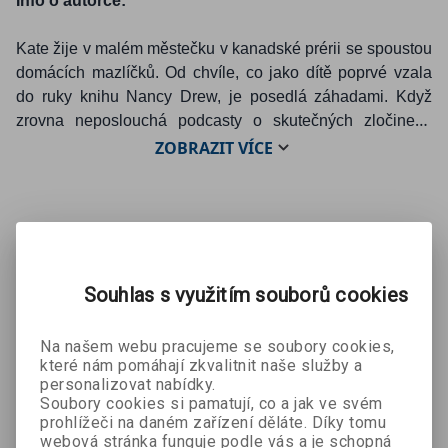
Info o autorce:
Kate žije v malém městečku v kanadské prérii se spoustou
domácích mazlíčků. Od chvíle, co jako dítě poprvé vzala
do ruky knihu Nancy Drew, je posedlá záhadami. Když
zrovna neposlouchá podcasty o skutečných zločinech
nebo nepíše svůj další thriller, ráda čte, luští křížovky a
ZOBRAZIT
VÍCE
cestuje
.
Mohlo by se Vám líbit:
Souhlas s využitím souborů cookies
Na našem webu pracujeme se soubory cookies,
které nám pomáhají zkvalitnit naše služby a
personalizovat nabídky.
Soubory cookies si pamatují, co a jak ve svém
prohlížeči na daném zařízení děláte. Díky tomu
webová stránka funguje podle vás a je schopná
Stržená
Darkly + e-
Hra na