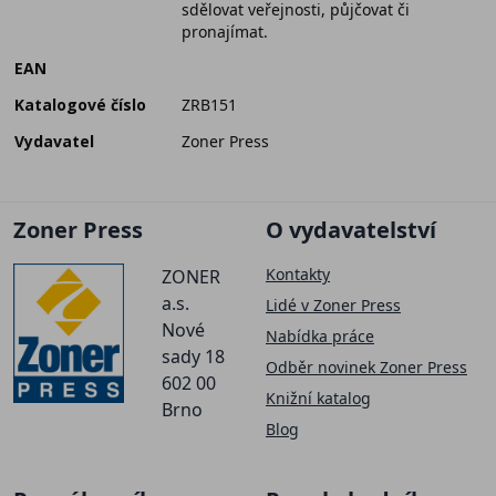
sdělovat veřejnosti, půjčovat či
pronajímat.
EAN
Katalogové číslo
ZRB151
Vydavatel
Zoner Press
Zoner Press
O vydavatelství
Kontakty
ZONER
a.s.
Lidé v Zoner Press
Nové
Nabídka práce
sady 18
Odběr novinek Zoner Press
602 00
Knižní katalog
Brno
Blog