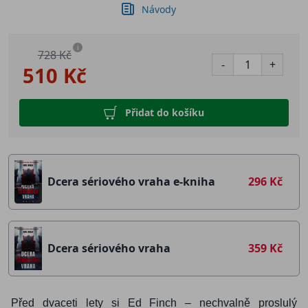
Návody
i
728 Kč
-
+
510 Kč
Přidat do košíku
Dcera sériového vraha e-kniha
296 Kč
Dcera sériového vraha
359 Kč
Před dvaceti lety si Ed Finch – nechvalně proslulý