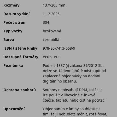
Rozměry
137×205 mm
Datum vydání
11.2.2026
Počet stran
304
Typ vazby
brožovaná
Barva
černobílá
ISBN tištěné knihy
978-80-7413-668-9
Dostupné formáty
ePub, PDF
Poznámka
Podle § 1837 (i) zákona 89/2012 Sb.
nelze ve 14denní lhůtě odstoupit od
zaplacené objednávky na dodání
digitálního obsahu.
Ochrana souborů
Soubory neobsahují DRM, takže je
lze použít v libovolné e-inkové
čtečce, tabletu nebo číst na počítači.
Upozornění
Objednáním e-knihy souhlasíte s
tím, že ji nebudete měnit, rozšiřovat,