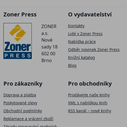
Zoner Press
O vydavatelství
Kontakty
ZONER
a.s.
Lidé v Zoner Press
Nové
Nabídka práce
sady 18
Odběr novinek Zoner Press
602 00
Knižní katalog
Brno
Blog
Pro zákazníky
Pro obchodníky
Doprava a platba
Prodávejte naše knihy
Poskytované slevy
XML s nabídkou knih
Obchodní podmínky
RSS kanál – nové knihy
Reklamace a vrácení zboží
Zásady zpracování osobních