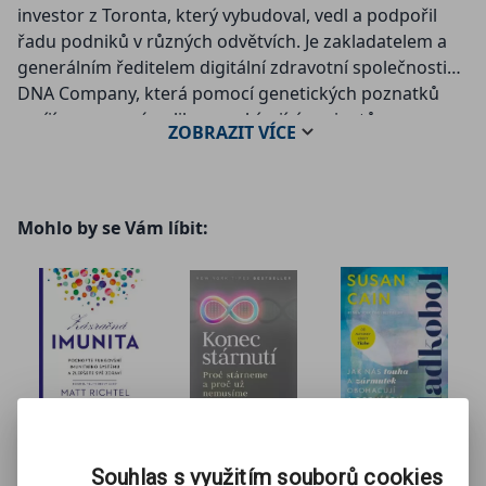
investor z Toronta, který vybudoval, vedl a podpořil
řadu podniků v různých odvětvích. Je zakladatelem a
generálním ředitelem digitální zdravotní společnosti
DNA Company, která pomocí genetických poznatků
vyvíjí genomové aplikace nabízející pacientům
ZOBRAZIT
VÍCE
zdravotní péči přizpůsobenou jejich jedinečné biologii.
Kashif je také badatelem v oboru biomedicíny, pro
něhož je zdraví životním koníčkem. Neustále tak
vyhledává a přináší inovace v oblasti dlouhověkosti a
Mohlo by se Vám líbit:
zdravého životního stylu, které by se daly zahrnout
pod zdravotní péči.
Zázračná
Konec
Sladkobol
Souhlas s využitím souborů cookies
Susan Cain
imunita
stárnutí