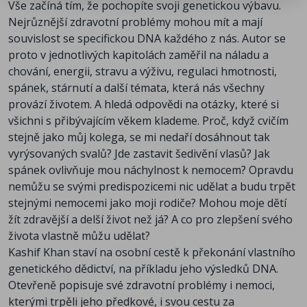
Vše začíná tím, že pochopíte svoji genetickou výbavu.
Nejrůznější zdravotní problémy mohou mít a mají
souvislost se specifickou DNA každého z nás. Autor se
proto v jednotlivých kapitolách zaměřil na náladu a
chování, energii, stravu a výživu, regulaci hmotnosti,
spánek, stárnutí a další témata, která nás všechny
provází životem. A hledá odpovědi na otázky, které si
všichni s přibývajícím věkem klademe. Proč, když cvičím
stejně jako můj kolega, se mi nedaří dosáhnout tak
vyrýsovaných svalů? Jde zastavit šedivění vlasů? Jak
spánek ovlivňuje mou náchylnost k nemocem? Opravdu
nemůžu se svými predispozicemi nic udělat a budu trpět
stejnými nemocemi jako moji rodiče? Mohou moje dětí
žít zdravější a delší život než já? A co pro zlepšení svého
života vlastně můžu udělat?
Kashif Khan staví na osobní cestě k překonání vlastního
genetického dědictví, na příkladu jeho výsledků DNA.
Otevřeně popisuje své zdravotní problémy i nemoci,
kterými trpěli jeho předkové, i svou cestu za