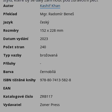
Autor
Kashif Khan
Překlad
Mgr. Radomír Beneš
Jazyk
český
Rozměry
152 x 228 mm
Datum vydání
2023
Počet stran
240
Typ vazby
brožovaná
Přílohy
-
Barva
černobílá
ISBN tištěné knihy
978-80-7413-582-8
EAN
Katalogové číslo
ZRB117
Vydavatel
Zoner Press