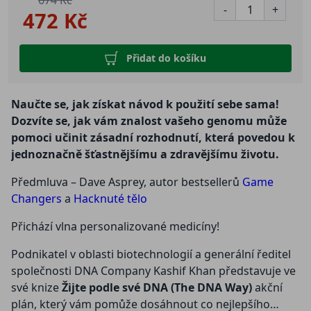
-
+
472 Kč
Přidat do košíku
Naučte se, jak získat návod k použití sebe sama!
Dozvíte se, jak vám znalost vašeho genomu může
pomoci učinit zásadní rozhodnutí, která povedou k
jednoznačně šťastnějšímu a zdravějšímu životu.
Předmluva – Dave Asprey, autor bestsellerů
Game
Changers
a
Hacknuté tělo
Přichází vlna personalizované medicíny!
Podnikatel v oblasti biotechnologií a generální ředitel
společnosti DNA Company Kashif Khan představuje ve
své knize
Žijte podle své DNA (The DNA Way)
akční
plán, který vám pomůže dosáhnout co nejlepšího