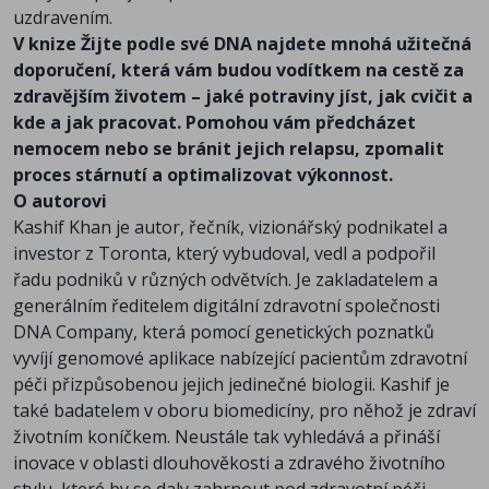
uzdravením.
V knize Žijte podle své DNA najdete mnohá užitečná
doporučení, která vám budou vodítkem na cestě za
zdravějším životem – jaké potraviny jíst, jak cvičit a
kde a jak pracovat. Pomohou vám předcházet
nemocem nebo se bránit jejich relapsu, zpomalit
proces stárnutí a optimalizovat výkonnost.
O autorovi
Kashif Khan je autor, řečník, vizionářský podnikatel a
investor z Toronta, který vybudoval, vedl a podpořil
řadu podniků v různých odvětvích. Je zakladatelem a
generálním ředitelem digitální zdravotní společnosti
DNA Company, která pomocí genetických poznatků
vyvíjí genomové aplikace nabízející pacientům zdravotní
péči přizpůsobenou jejich jedinečné biologii. Kashif je
také badatelem v oboru biomedicíny, pro něhož je zdraví
životním koníčkem. Neustále tak vyhledává a přináší
inovace v oblasti dlouhověkosti a zdravého životního
stylu, které by se daly zahrnout pod zdravotní péči.