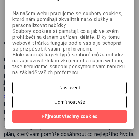
Matt Richtel
David Sinclair
Na našem webu pracujeme se soubory cookies,
které nám pomáhají zkvalitnit naše služby a
320 Kč
449 Kč
359 Kč
č
439 Kč
499 Kč
399 Kč
personalizovat nabídky.
Soubory cookies si pamatují, co a jak ve svém
prohlížeči na daném zařízení děláte. Díky tomu
Více o knize
webová stránka funguje podle vás a je schopná
se přizpůsobit vašim preferencím.
Blokování některých typů souborů může mít vliv
Naučte se, jak získat návod k použití sebe sama!
na vaši uživatelskou zkušenost s naším webem,
Dozvíte se, jak vám znalost vašeho genomu může
také nebudeme schopni poskytnout vám nabídku
na základě vašich preferencí.
pomoci učinit zásadní rozhodnutí, která povedou k
jednoznačně šťastnějšímu a zdravějšímu životu.
Nastavení
Předmluva – Dave Asprey, autor bestsellerů
Game
Changers
a
Hacknuté tělo
Odmítnout vše
Přichází vlna personalizované medicíny!
Podnikatel v oblasti biotechnologií a generální ředitel
Přijmout všechny cookies
společnosti DNA Company Kashif Khan představuje ve
své knize
Žijte podle své DNA (The DNA Way)
akční
plán, který vám pomůže dosáhnout co nejlepšího života.