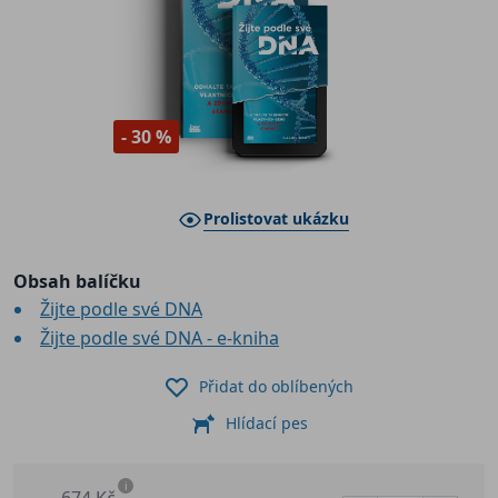
- 30 %
Prolistovat ukázku
Obsah balíčku
Žijte podle své DNA
Žijte podle své DNA - e-kniha
Přidat do oblíbených
Hlídací pes
i
674 Kč