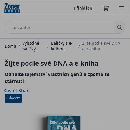
Přihlášení
Výhodné
Balíčky s e-
Žijte podle své DNA
Domů
/
/
/
balíčky
knihou
a e-kniha
Žijte podle své DNA a e-kniha
Odhalte tajemství vlastních genů a zpomalte
stárnutí
Kashif Khan
Skladem