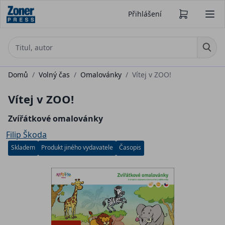
Přihlášení
Domů
/
Volný čas
/
Omalovánky
/
Vítej v ZOO!
Vítej v ZOO!
Zvířátkové omalovánky
Filip Škoda
Skladem
Produkt jiného vydavatele
Časopis