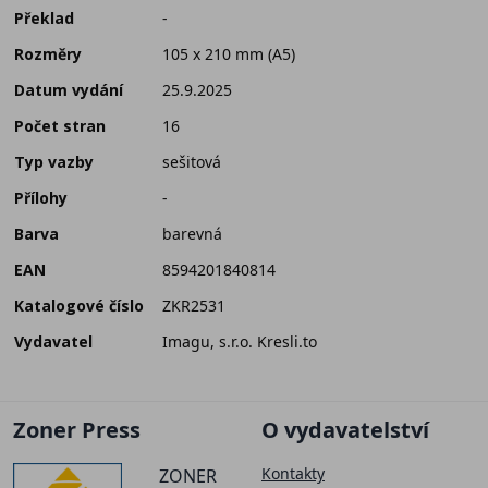
Překlad
-
Rozměry
105 x 210 mm (A5)
Datum vydání
25.9.2025
Počet stran
16
Typ vazby
sešitová
Přílohy
-
Barva
barevná
EAN
8594201840814
Katalogové číslo
ZKR2531
Vydavatel
Imagu, s.r.o. Kresli.to
Zoner Press
O vydavatelství
Kontakty
ZONER