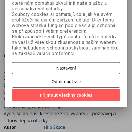
které nám pomáhají zkvalitnit naše služby a
Malá módní
Hračky a
Cesta za
personalizovat nabídky.
návrhářka –
abeceda –
dinosaury
Soubory cookies si pamatují, co a jak ve svém
Valentina
Kristýna
Filip Škoda
kreativní
vymalovánk
prohlížeči na daném zařízení děláte. Díky tomu
Montevecchi
Bízová
webová stránka funguje podle vás a je schopná
omalovánk
y pro
se přizpůsobit vašim preferencím.
y A5
nejmenší A5
18 Kč
22 Kč
18 Kč
20 Kč
24 Kč
20 Kč
Blokování některých typů souborů může mít vliv
na vaši uživatelskou zkušenost s naším webem,
také nebudeme schopni poskytnout vám nabídku
na základě vašich preferencí.
Více o knize
Nastavení
Omalovánka Vítej v ZOO! Vás nejen pobaví, ale také poučí.
Obsahuje 16 stran, které děti mohou vybarvovat podle
Odmítnout vše
barevných návodů, či podle své fantazie. Je určená pro
všechny holky a kluky, kteří se chtějí dozvědět spoustu
Přijmout všechny cookies
zajímavých informací o zvířatech z celého světa a
prostředích, ve kterých žijí.
Vydej se do naší kreslené zoo, vybarvuj, poznávej a
odpovídej na otázky.
Autor
Filip Škoda