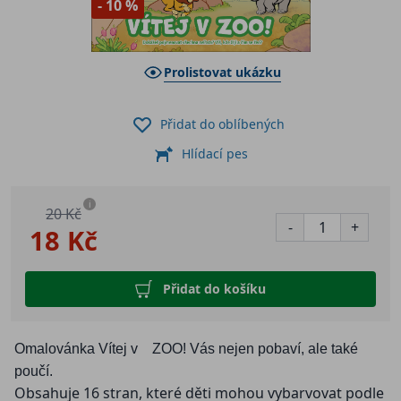
- 10 %
Prolistovat ukázku
Přidat do oblíbených
Hlídací pes
i
20 Kč
-
+
18 Kč
Přidat do košíku
Omalovánka Vítej v ZOO! Vás nejen pobaví, ale také
poučí.
Obsahuje 16 stran, které děti mohou vybarvovat podle