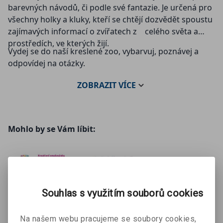
barevných návodů, či podle své fantazie. Je určená pro
všechny holky a kluky, kteří se chtějí dozvědět spoustu
zajímavých informací o zvířatech z celého světa a
prostředích, ve kterých žijí.
Vydej se do naší kreslené zoo, vybarvuj, poznávej a
odpovídej na otázky.
ZOBRAZIT
VÍCE
Mohlo by se Vám líbit:
Souhlas s využitím souborů cookies
Na našem webu pracujeme se soubory cookies,