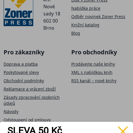
Nové
Nabídka práce
sady 18
Odběr novinek Zoner Press
602 00
Knižní katalog
Brno
Blog
Pro zákazníky
Pro obchodníky
Doprava a platba
Prodávejte naše knihy
Poskytované slevy
XML s nabídkou knih
Obchodní podmínky
RSS kanál – nové knihy
Reklamace a vrácení zboží
Zásady zpracování osobních
údajů
Návody
Odstoupení od smlouvy
SLEVA 50 Kč