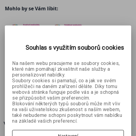
Mohlo by se Vám líbit:
Souhlas s využitím souborů cookies
Na našem webu pracujeme se soubory cookies,
které nám pomáhají zkvalitnit naše služby a
Malá módní
Kouzelný
Zvířátka na
personalizovat nabídky.
návrhářka –
svět
dvorku
Soubory cookies si pamatují, co a jak ve svém
Valentina
Valentina
Barbora
kreativní
jednorožců
prohlížeči na daném zařízení děláte. Díky tomu
Montevecchi
Montevecchi
Křistková
webová stránka funguje podle vás a je schopná
omalovánk
–
se přizpůsobit vašim preferencím.
y A5
pohádkové
18 Kč
18 Kč
18 Kč
20 Kč
20 Kč
20 Kč
Blokování některých typů souborů může mít vliv
omalovánk
na vaši uživatelskou zkušenost s naším webem,
y A5
také nebudeme schopni poskytnout vám nabídku
na základě vašich preferencí.
Více o knize
Nastavení