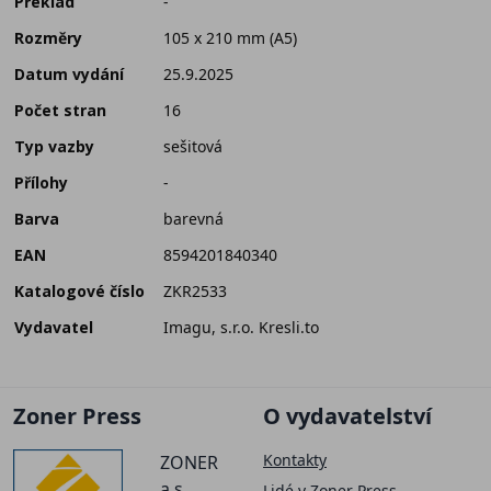
Překlad
-
Rozměry
105 x 210 mm (A5)
Datum vydání
25.9.2025
Počet stran
16
Typ vazby
sešitová
Přílohy
-
Barva
barevná
EAN
8594201840340
Katalogové číslo
ZKR2533
Vydavatel
Imagu, s.r.o. Kresli.to
Zoner Press
O vydavatelství
Kontakty
ZONER
a.s.
Lidé v Zoner Press