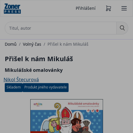
Přihlášení
Domů
/
Volný čas
/
Přišel k nám Mikuláš
Přišel k nám Mikuláš
Mikulášské omalovánky
Nikol Štecurová
Skladem
Produkt jiného vydavatele