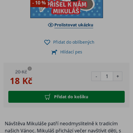
- 10 %
Prolistovat ukázku
Přidat do oblíbených
Hlídací pes
i
20 Kč
-
+
18 Kč
Přidat do košíku
Návštěva Mikuláše patří neodmyslitelně k tradicím
našich Vánoc. Mikuláš přichází večer navštívit děti, s