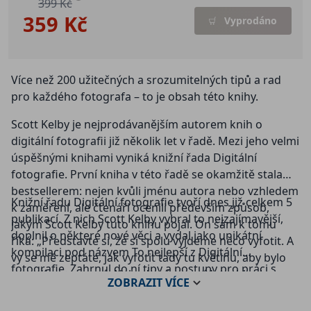
399 Kč
359 Kč
Vyprodáno
Více než 200 užitečných a srozumitelných tipů a rad
pro každého fotografa – to je obsah této knihy.
Scott Kelby je nejprodávanějším autorem knih o
digitální fotografii již několik let v řadě. Mezi jeho velmi
úspěšnými knihami vyniká knižní řada Digitální
fotografie. První kniha v této řadě se okamžitě stala
bestsellerem: nejen kvůli jménu autora nebo vzhledem
Knižní řadu Digitální fotografie tvoří dnes již celkem 5
k zaměření, ale čtenáři ocenili především způsob,
publikací. Z nich Scott Kelby vybral to nejzajímavější,
jakým Scott Kelby tuto knihu pojal. On sám k tomu
doplnil o některé nové věci a vydal jako unikátní
říká: „Představte si, že si spolu vyjdeme něco vyfotit. A
kompilaci pod názvem To nejlepší z Digitální
vy se mě zeptáte, jak vyfotit tady tu květinu, aby bylo
fotografie. Zahrnul do ní tipy a postupy pro práci s
pozadí rozmazané. Nebudu vám povídat o hloubce
ZOBRAZIT
VÍCE
bleskem, kapitolu toho nejdůležitějšího o objektivech,
ostrosti a rozptylovém kroužku a podobné technické
rady, jak fotografovat skutečně ostře, základy pro
věci. Řeknu vám, co a jak máte na fotoaparátu nastavit