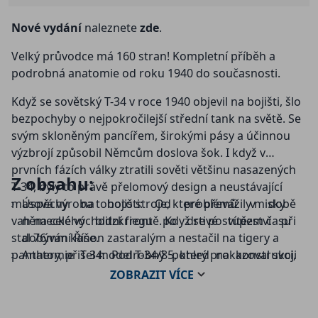
Nové vydání
naleznete
zde
.
Velký průvodce má 160 stran! Kompletní příběh a
podrobná anatomie od roku 1940 do současnosti.
Když se sovětský T-34 v roce 1940 objevil na bojišti, šlo
bezpochyby o nejpokročilejší střední tank na světě. Se
svým skloněným pancířem, širokými pásy a účinnou
výzbrojí způsobil Němcům doslova šok. I když v
prvních fázích války ztratili sověti většinu nasazených
Z obsahu:
T-34, byly to právě přelomový design a neustávající
masová výroba tohoto stroje, které převážily misky
Úspěchy na bojišti: Od problémů v době
vah na celé východní frontě. Když se postupem času
německého blitzkriegu po drtivé vítězství při
stal 76mm kanon zastaralým a nestačil na tigery a
dobývání Říše.
panthery, přišel model T-34/85, který prokazoval svoji
Anatomie T-34: Podrobný pohled na konstrukci,
efektivitu až do samotného konce druhé světové války
motor, podvozek, výzbroj i pracoviště osádky.
ZOBRAZIT
VÍCE
a v různých konfliktech po celém světě i dlouho po ní –
Více než tank: Na podvozku T-34 vzniklo také
některé kusy tohoto legendárného obrněnce jsou
několik dalších úspěšných strojů.