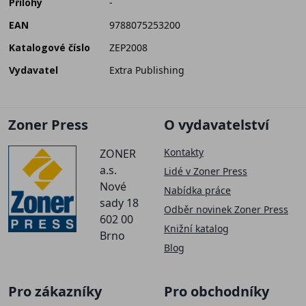
Přílohy
-
EAN
9788075253200
Katalogové číslo
ZEP2008
Vydavatel
Extra Publishing
Zoner Press
O vydavatelství
Kontakty
ZONER
a.s.
Lidé v Zoner Press
Nové
Nabídka práce
sady 18
Odběr novinek Zoner Press
602 00
Knižní katalog
Brno
Blog
Pro zákazníky
Pro obchodníky