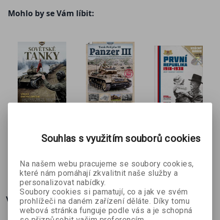
stále k vidění v lokálních bojích.
Všechny modely: Včetně licenční výroby mimo
Mohlo by se Vám líbit:
SSSR.
Sovětské
Tank
První
tanky 2.
PzKpfw III –
republika
Souhlas s využitím souborů cookies
Stephen Hart
Dick Tyler,
kol. autorů
světové
Panzer III
1918–1938 -
Mike Haiton
války
upravené
vydání
269 Kč
161 Kč
1 611 Kč
č
299 Kč
179 Kč
1 790 Kč
Na našem webu pracujeme se soubory cookies,
které nám pomáhají zkvalitnit naše služby a
personalizovat nabídky.
Soubory cookies si pamatují, co a jak ve svém
Více o knize
prohlížeči na daném zařízení děláte. Díky tomu
webová stránka funguje podle vás a je schopná
se přizpůsobit vašim preferencím.