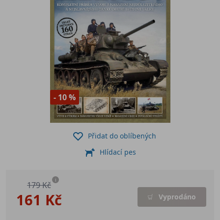
- 10 %
Přidat do oblíbených
Hlídací pes
i
179 Kč
161 Kč
Vyprodáno