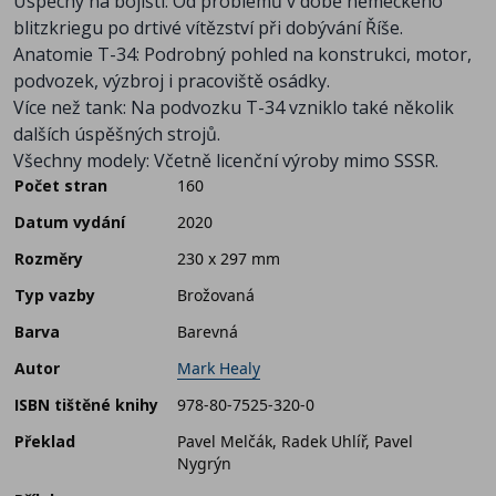
Úspěchy na bojišti: Od problémů v době německého
blitzkriegu po drtivé vítězství při dobývání Říše.
Anatomie T-34: Podrobný pohled na konstrukci, motor,
podvozek, výzbroj i pracoviště osádky.
Více než tank: Na podvozku T-34 vzniklo také několik
dalších úspěšných strojů.
Všechny modely: Včetně licenční výroby mimo SSSR.
Počet stran
160
Datum vydání
2020
Rozměry
230 x 297 mm
Typ vazby
Brožovaná
Barva
Barevná
Autor
Mark Healy
ISBN tištěné knihy
978-80-7525-320-0
Překlad
Pavel Melčák, Radek Uhlíř, Pavel
Nygrýn