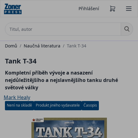
Přihlášení
Domů
/
Naučná literatura
/
Tank T-34
Tank T-34
Kompletní příběh vývoje a nasazení
nejdůležitějšího a nejslavnějšího tanku druhé
světové války
Mark Healy
Není na skladě
Produkt jiného vydavatele
Časopis