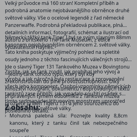
Velký průvodce má 160 stran! Kompletní příběh a
podrobná anatomie nejobávanějšího obrněnce druhé
světové války. Vše o ocelové legendě z řad německé
Panzerwaffe. Podrobná překladová publikace, plná
detailních informací, fotografií, schémat a ilustrací od
Německý těžký tank Tiger I byl se svým slavným 88mm
autorů z britského The Tank Museum, z edice
kanonem nejobávanějším obrněncem 2. světové války.
vydavatelství Haynes.
Tato kniha poskytuje výjimečný pohled na spletité
osudy jednoho z těchto fascinujících válečných strojů.
Jde o slavný Tiger 131 Tankového Muzea v Bovingtonu
Zjistíte, jak se tank zrodil, jak probíhal jeho vývoj a
– jediný tank tohoto typu, který byl kdy
výroba a jak náročná byla restaurace a zprovoznění
zrekonstruován do plné provozuschopnosti. Díky
všech jeho komponent. Osobní vzpomínky německých
množství fotografií, dokumentů i doprovodných textů
tankistů zase přiblíží, jak vypadalo soužití osádek s
připravených týmem odborníků z Tankové muzea
tímto sedmapadesátitunovým monstrem uprostřed
prožijete příběh Tigeru 131 a jeho sourozenců do
Z obsahu:
šílenství druhé světové války.
posledního detailu.
Mohutná palebná síla: Poznejte kvality 8,8cm
kanonu, který z tanku činil tak nebezpečného
soupeře