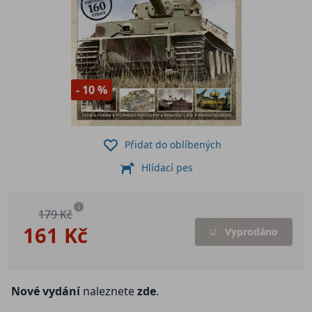
- 10 %
Přidat do oblíbených
Hlídací pes
i
179 Kč
161 Kč
Vyprodáno
Nové vydání
naleznete
zde
.