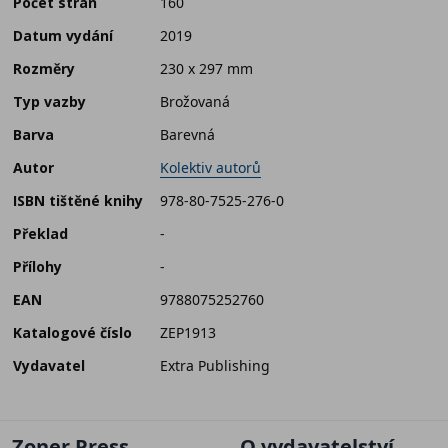
Počet stran
160
Datum vydání
2019
Rozměry
230 x 297 mm
Typ vazby
Brožovaná
Barva
Barevná
Autor
Kolektiv autorů
ISBN tištěné knihy
978-80-7525-276-0
Překlad
-
Přílohy
-
EAN
9788075252760
Katalogové číslo
ZEP1913
Vydavatel
Extra Publishing
Zoner Press
O vydavatelství