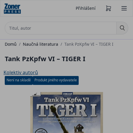
Přihlášení
Domů
/
Naučná literatura
/
Tank PzKpfw VI – TIGER I
Tank PzKpfw VI – TIGER I
Kolektiv autorů
Není na skladě
Produkt jiného vydavatele