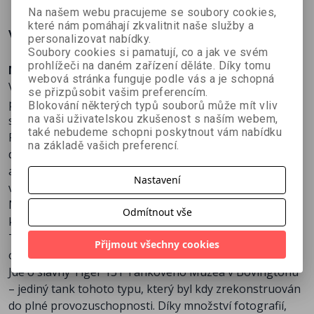
Na našem webu pracujeme se soubory cookies,
které nám pomáhají zkvalitnit naše služby a
Více o knize
personalizovat nabídky.
Soubory cookies si pamatují, co a jak ve svém
prohlížeči na daném zařízení děláte. Díky tomu
Nové vydání
naleznete
zde
.
webová stránka funguje podle vás a je schopná
Velký průvodce má 160 stran! Kompletní příběh a
se přizpůsobit vašim preferencím.
podrobná anatomie nejobávanějšího obrněnce druhé
Blokování některých typů souborů může mít vliv
na vaši uživatelskou zkušenost s naším webem,
světové války. Vše o ocelové legendě z řad německé
také nebudeme schopni poskytnout vám nabídku
Panzerwaffe. Podrobná překladová publikace, plná
na základě vašich preferencí.
detailních informací, fotografií, schémat a ilustrací od
autorů z britského The Tank Museum, z edice
Nastavení
vydavatelství Haynes.
Německý těžký tank Tiger I byl se svým slavným 88mm
Odmítnout vše
kanonem nejobávanějším obrněncem 2. světové války.
Tato kniha poskytuje výjimečný pohled na spletité
Přijmout všechny cookies
osudy jednoho z těchto fascinujících válečných strojů.
Jde o slavný Tiger 131 Tankového Muzea v Bovingtonu
– jediný tank tohoto typu, který byl kdy zrekonstruován
do plné provozuschopnosti. Díky množství fotografií,