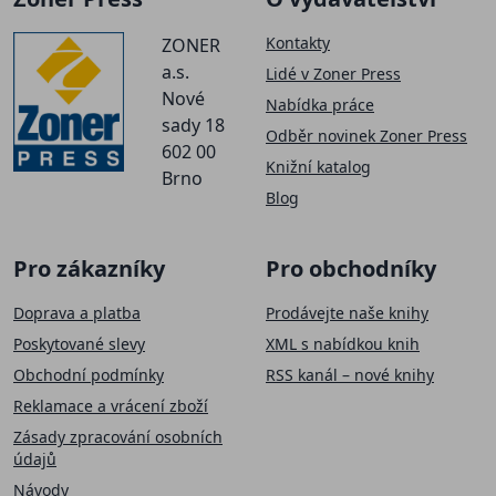
Kontakty
ZONER
a.s.
Lidé v Zoner Press
Nové
Nabídka práce
sady 18
Odběr novinek Zoner Press
602 00
Knižní katalog
Brno
Blog
Pro zákazníky
Pro obchodníky
Doprava a platba
Prodávejte naše knihy
Poskytované slevy
XML s nabídkou knih
Obchodní podmínky
RSS kanál – nové knihy
Reklamace a vrácení zboží
Zásady zpracování osobních
údajů
Návody