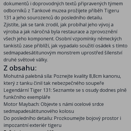
dokumentů i doprovodných textů připravených týmem
odborníků z Tankové muzea prožijete příběh Tigeru
131 a jeho sourozenců do posledního detailu.
Zjistíte, jak se tank zrodil, jak probíhal jeho vývoj a
výroba a jak náročná byla restaurace a zprovoznění
všech jeho komponent. Osobní vzpomínky německých
tankistů zase přiblíží, jak vypadalo soužití osádek s tímto
sedmapadesátitunovým monstrem uprostřed šílenství
druhé světové války.
Z obsahu:
Mohutná palebná síla: Poznejte kvality 8,8cm kanonu,
který z tanku činil tak nebezpečného soupeře
Legendární Tiger 131: Seznamte se s osudy dodnes plně
funkčního exempláře
Motor Maybach: Objevte s námi ocelové srdce
sedmapadesátitunového kolosu
Do posledního detailu: Prozkoumejte bojový prostor i
impozantní exteriér tigeru