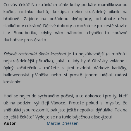
Co vás čeká? Na stránkách téhle knihy potkáte mumifikovanou
kočku, rodinku duchů, kostipsa nebo strašidelný piknik na
hřbitově. Zajdete na pořádnou dýňopárty, ochutnáte něco
sladkého v cukrárně Děsivé dobroty a možná se po cestě stavíte
i v Bubu-butiku, kdyby vám náhodou chybělo to správné
duchařské prostěradlo.
Děsivě roztomilá škola kreslení
je ta nejzábavnější (a možná i
nejstrašidelnější příručka), jaká tu kdy byla! Obrázky zvládne i
úplný začátečník – můžete si jimi ozdobit dárkové kartičky,
halloweenská přáníčka nebo si prostě jenom udělat radost
kreslením.
Hodí se nejen do sychravého počasí, a to dokonce i pro ty, kteří
už na podzim vyhlížejí Vánoce. Protože pokud si myslíte, že
sněhuláci jsou roztomilí, pak jste ještě nepotkali dýňuláka! Tak na
co ještě čekáte? Vydejte se na tuhle báječnou děso-jízdu!
Autor
Marcie Driessen