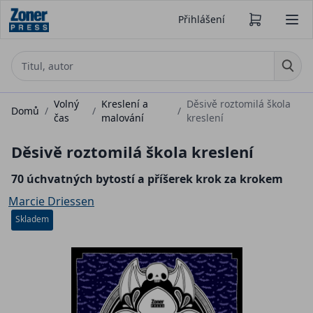
Přihlášení
Volný
Kreslení a
Děsivě roztomilá škola
Domů
/
/
/
čas
malování
kreslení
Děsivě roztomilá škola kreslení
70 úchvatných bytostí a příšerek krok za krokem
Marcie Driessen
Skladem