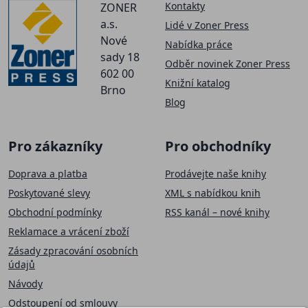
Kontakty
ZONER
a.s.
Lidé v Zoner Press
Nové
Nabídka práce
sady 18
Odběr novinek Zoner Press
602 00
Knižní katalog
Brno
Blog
Pro zákazníky
Pro obchodníky
Doprava a platba
Prodávejte naše knihy
Poskytované slevy
XML s nabídkou knih
Obchodní podmínky
RSS kanál – nové knihy
Reklamace a vrácení zboží
Zásady zpracování osobních
údajů
Návody
Odstoupení od smlouvy