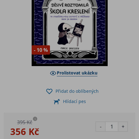
- 10 %
Prolistovat ukázku
Přidat do oblíbených
Hlídací pes
i
395 Kč
-
+
356 Kč