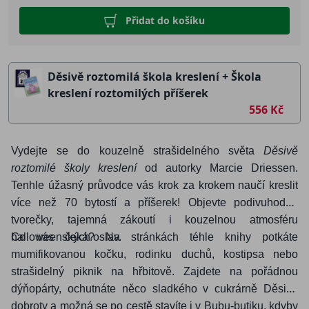
Přidat do košíku
Děsivě roztomilá škola kreslení + Škola
kreslení roztomilých příšerek
556 Kč
Vydejte se do kouzelně strašidelného světa
Děsivě
roztomilé školy kreslení
od autorky Marcie Driessen.
Tenhle úžasný průvodce vás krok za krokem naučí kreslit
více než 70 bytostí a příšerek! Objevte podivuhodné
tvorečky, tajemná zákoutí i kouzelnou atmosféru
halloweenských oslav.
Co vás čeká? Na stránkách téhle knihy potkáte
mumifikovanou kočku, rodinku duchů, kostipsa nebo
strašidelný piknik na hřbitově. Zajdete na pořádnou
dýňopárty, ochutnáte něco sladkého v cukrárně Děsivé
dobroty a možná se po cestě stavíte i v Bubu-butiku, kdyby