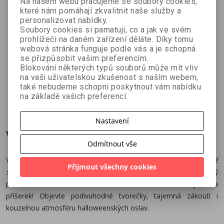
Na našem webu pracujeme se soubory cookies,
které nám pomáhají zkvalitnit naše služby a
personalizovat nabídky.
Soubory cookies si pamatují, co a jak ve svém
prohlížeči na daném zařízení děláte. Díky tomu
Lihové fixy
Anime –
Anime –
webová stránka funguje podle vás a je schopná
se přizpůsobit vašim preferencím.
pro
romantické
Výrazy a
Blokování některých typů souborů může mít vliv
KARIN
Christopher
Christopher
začátečníky
scény
pózy
na vaši uživatelskou zkušenost s naším webem,
Hart
Hart
také nebudeme schopni poskytnout vám nabídku
na základě vašich preferencí.
296 Kč
314 Kč
324 Kč
č
329 Kč
349 Kč
360 Kč
Nastavení
Více o knize
Odmítnout vše
Vydejte se do kouzelně strašidelného světa
Děsivě roztomilé
Přijmout všechny cookies
školy kreslení
od autorky Marcie Driessen. Tenhle úžasný
průvodce vás krok za krokem naučí kreslit více než 70 bytostí a
příšerek! Objevte podivuhodné tvorečky, tajemná zákoutí i
kouzelnou atmosféru halloweenských oslav.