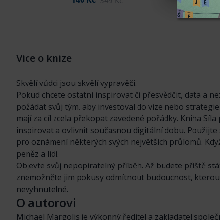
140 Kč
349 Kč
Více o knize
Skvělí vůdci jsou skvělí vypravěči.
Pokud chcete ostatní inspirovat či přesvědčit, data a n
požádat svůj tým, aby investoval do vize nebo strategi
mají za cíl zcela překopat zavedené pořádky. Kniha Síla 
inspirovat a ovlivnit současnou digitální dobu. Použijte
pro oznámení některých svých největších průlomů. Když
peněz a lidí.
Objevte svůj nepopiratelný příběh. Až budete příště st
znemožněte jim pokusy odmítnout budoucnost, kterou se
nevyhnutelné.
O autorovi
Michael Margolis je výkonný ředitel a zakladatel spole