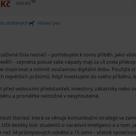
 Kč
i
339 Kč
 do oblíbených
Hlídací pes
ezáživná čísla nestačí – potřebujete k tomu příběh. Jako vů
evěří – zejména pokud vaše nápady mají za cíl zcela překop
ak inspirovat a ovlivnit současnou digitální dobu. Použijte st
h největších průlomů. Když investujete do svého příběhu, b
tát před vedoucími představiteli, investory, zákazníky ne
 příběhu a proměňte nemožné v nevyhnutelné.
nosti Storied, která se věnuje komunikační strategii se zam
il desítky tisíc studentů o narativní inteligenci a o tom, j
ce než 34 průmyslových odvětví a 15 zemí – včetně společno