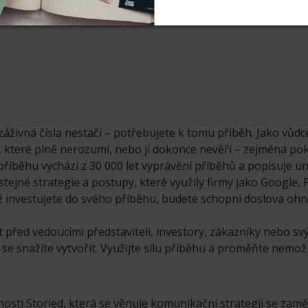
148 Kč
369 Kč
ezáživná čísla nestačí – potřebujete k tomu příběh. Jako vů
e, které plně nerozumí, nebo jí dokonce nevěří – zejména p
příběhu vychází z 30 000 let vyprávění příběhů a popisuje uni
 stejné strategie a postupy, které využily firmy jako Google,
 investujete do svého příběhu, budete schopni doslova ohno
át před vedoucími představiteli, investory, zákazníky nebo s
 snažíte vytvořit. Využijte sílu příběhu a proměňte nemož
čnosti Storied, která se věnuje komunikační strategii se zam