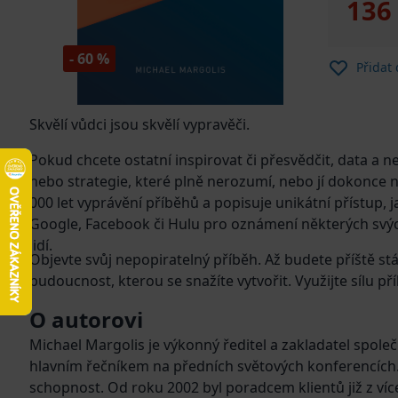
136
- 60 %
Přidat
Skvělí vůdci jsou skvělí vypravěči.
Pokud chcete ostatní inspirovat či přesvědčit, data a n
nebo strategie, které plně nerozumí, nebo jí dokonce n
000 let vyprávění příběhů a popisuje unikátní přístup, j
Google, Facebook či Hulu pro oznámení některých svýc
lidí.
Objevte svůj nepopiratelný příběh. Až budete příště s
budoucnost, kterou se snažíte vytvořit. Využijte sílu
O autorovi
Michael Margolis je výkonný ředitel a zakladatel společ
hlavním řečníkem na předních světových konferencích. Uč
schopnost. Od roku 2002 byl poradcem klientů již z ví