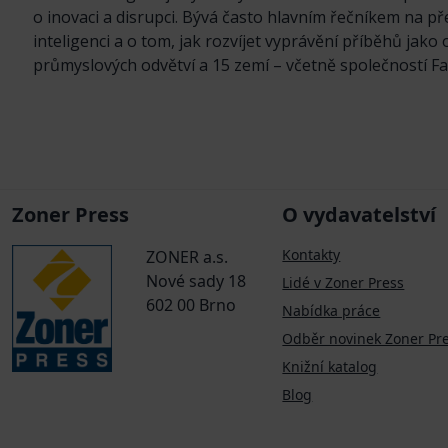
o inovaci a disrupci. Bývá často hlavním řečníkem na pře
inteligenci a o tom, jak rozvíjet vyprávění příběhů jako
průmyslových odvětví a 15 zemí – včetně společností F
Zoner Press
O vydavatelství
Kontakty
ZONER a.s.
Nové sady 18
Lidé v Zoner Press
602 00 Brno
Nabídka práce
Odběr novinek Zoner Pr
Knižní katalog
Blog