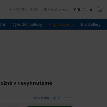
Přihlášení
+420 532 190 883
knihy@zoner.cz
tní
Výhodné balíčky
Připravujeme
Bestsellery
možné v nevyhnutelné
Kdy knihy expedujeme?