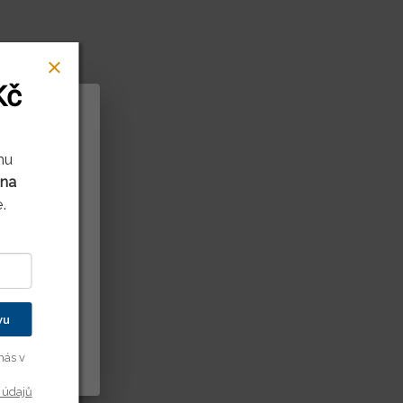
Kč
rů cookies
mu
 na
litnit naše
.
ení děláte.
it vašim
kušenost s
dě vašich
vu
y cookies
nás v
 údajů