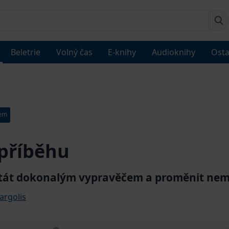
Beletrie
Volný čas
E-knihy
Audioknihy
Osta
dem
 příběhu
 stát dokonalým vypravěčem a proměnit ne
argolis