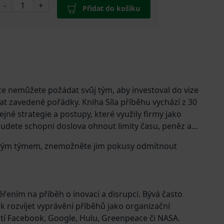
-
+
Přidat do košíku
dce nemůžete požádat svůj tým, aby investoval do vize
at zavedené pořádky. Kniha Síla příběhu vychází z 30
ejné strategie a postupy, které využily firmy jako
udete schopni doslova ohnout limity času, peněz a
bo svým týmem, znemožněte jim pokusy odmítnout
ěřením na příběh o inovaci a disrupci. Bývá často
ak rozvíjet vyprávění příběhů jako organizační
stí Facebook, Google, Hulu, Greenpeace či NASA.