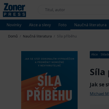
Novinky
Akce a slevy
Foto
Naučná literatura
Domů
/
Naučná literatura
/
Síla příběhu
Akce
Skla
Síla
Jak se
Michael M