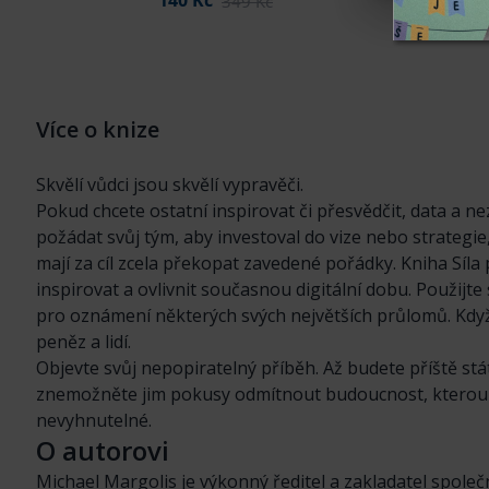
140 Kč
349 Kč
Více o knize
Skvělí vůdci jsou skvělí vypravěči.
Pokud chcete ostatní inspirovat či přesvědčit, data a n
požádat svůj tým, aby investoval do vize nebo strategi
mají za cíl zcela překopat zavedené pořádky. Kniha Síla 
inspirovat a ovlivnit současnou digitální dobu. Použijte
pro oznámení některých svých největších průlomů. Když
peněz a lidí.
Objevte svůj nepopiratelný příběh. Až budete příště st
znemožněte jim pokusy odmítnout budoucnost, kterou se
nevyhnutelné.
O autorovi
Michael Margolis je výkonný ředitel a zakladatel spole