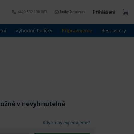
Přihlášení
+420 532 190 883
knihy@zoner.cz
tní
Výhodné balíčky
Připravujeme
Bestsellery
možné v nevyhnutelné
Kdy knihy expedujeme?