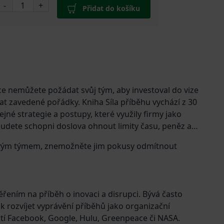
-
+
Přidat do košíku
dce nemůžete požádat svůj tým, aby investoval do vize
at zavedené pořádky. Kniha Síla příběhu vychází z 30
ejné strategie a postupy, které využily firmy jako
udete schopni doslova ohnout limity času, peněz a
bo svým týmem, znemožněte jim pokusy odmítnout
ěřením na příběh o inovaci a disrupci. Bývá často
ak rozvíjet vyprávění příběhů jako organizační
stí Facebook, Google, Hulu, Greenpeace či NASA.