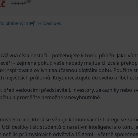
Kč
i
339 Kč
 do oblíbených
Hlídací pes
ezáživná čísla nestačí – potřebujete k tomu příběh. Jako vů
evěří – zejména pokud vaše nápady mají za cíl zcela překop
ak inspirovat a ovlivnit současnou digitální dobu. Použijte st
h největších průlomů. Když investujete do svého příběhu, b
tát před vedoucími představiteli, investory, zákazníky ne
 příběhu a proměňte nemožné v nevyhnutelné.
nosti Storied, která se věnuje komunikační strategii se zam
il desítky tisíc studentů o narativní inteligenci a o tom, j
ce než 34 průmyslových odvětví a 15 zemí – včetně společno