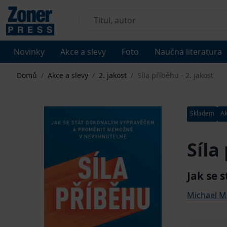
Novinky
Akce a slevy
Foto
Naučná literatura
Domů
/
Akce a slevy
/
2. jakost
/
Síla příběhu - 2. jakost
Skladem
Ak
Síla
Jak se
Michael M