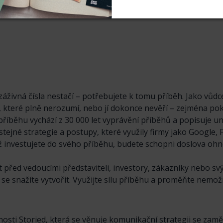
148 Kč
369 Kč
ezáživná čísla nestačí – potřebujete k tomu příběh. Jako vů
e, které plně nerozumí, nebo jí dokonce nevěří – zejména p
příběhu vychází z 30 000 let vyprávění příběhů a popisuje uni
 stejné strategie a postupy, které využily firmy jako Google,
 investujete do svého příběhu, budete schopni doslova ohno
át před vedoucími představiteli, investory, zákazníky nebo s
 snažíte vytvořit. Využijte sílu příběhu a proměňte nemož
čnosti Storied, která se věnuje komunikační strategii se zam