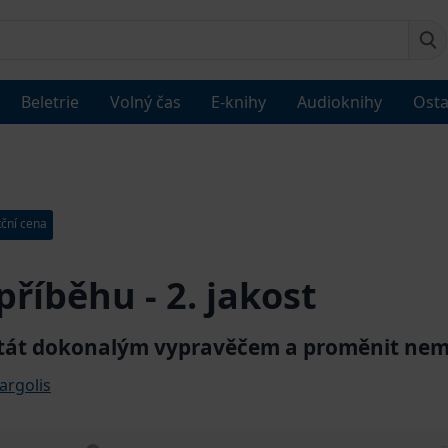
Beletrie
Volný čas
E-knihy
Audioknihy
Osta
ční cena
 příběhu - 2. jakost
 stát dokonalým vypravěčem a proměnit ne
argolis