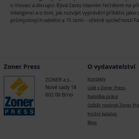
o inovaci a disrupci. Bývá často hlavním řečníkem na pře
inteligenci a o tom, jak rozvíjet vyprávění příběhů jako
průmyslových odvětví a 15 zemí – včetně společností F
Zoner Press
O vydavatelství
Kontakty
ZONER a.s.
Nové sady 18
Lidé v Zoner Press
602 00 Brno
Nabídka práce
Odběr novinek Zoner Pr
Knižní katalog
Blog