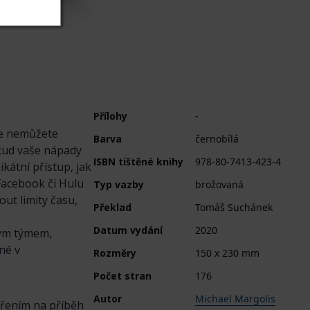
Přílohy
-
dce nemůžete
Barva
černobílá
okud vaše nápady
ISBN tištěné knihy
978-80-7413-423-4
kátní přístup, jak
 Facebook či Hulu
Typ vazby
brožovaná
ut limity času,
Překlad
Tomáš Suchánek
Datum vydání
2020
vým týmem,
né v
Rozměry
150 x 230 mm
Počet stran
176
Autor
Michael Margolis
ěřením na příběh