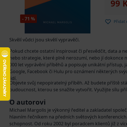
99 
- 71 %
Přidat
Skvělí vůdci jsou skvělí vypravěči.
Pokud chcete ostatní inspirovat či přesvědčit, data a n
nebo strategie, které plně nerozumí, nebo jí dokonce n
000 let vyprávění příběhů a popisuje unikátní přístup, j
Google, Facebook či Hulu pro oznámení některých svýc
lidí.
Objevte svůj nepopiratelný příběh. Až budete příště s
budoucnost, kterou se snažíte vytvořit. Využijte sílu
O autorovi
Michael Margolis je výkonný ředitel a zakladatel společ
hlavním řečníkem na předních světových konferencích. Uč
schopnost. Od roku 2002 byl poradcem klientů již z ví