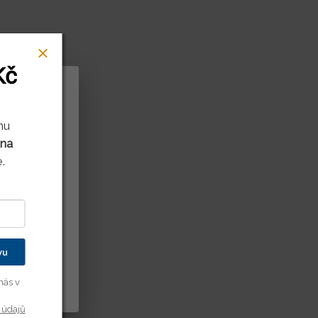
Kč
rů cookies
mu
 na
litnit naše
.
ení děláte.
it vašim
kušenost s
dě vašich
vu
y cookies
nás v
 údajů