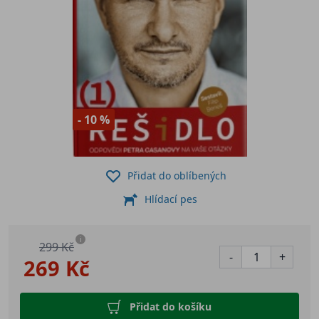
- 10 %
Přidat do oblíbených
Hlídací pes
i
299 Kč
-
+
269 Kč
Přidat do košíku