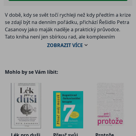
V době, kdy se svět točí rychleji než kdy předtím a krize
se zdají být na denním pořádku, přichází Řešidlo Petra
Casanovy jako maják naděje a praktický průvodce.
Tato kniha není jen sbírkou rad, ale komplexním
nástrojem pro každého, kdo se cítí být pohlcen
ZOBRAZIT
VÍCE
problémy, ať už osobními, vztahovými, finančními
nebo profesními.
Mohlo by se Vám líbit:
Petr Casanova, známý svými hlubokými vhledy do
lidské duše a praktickým přístupem k řešení životních
výzev, nabízí čtenářům osvědčené strategie a techniky,
jak se postavit k překážkám čelem a proměnit je v
příležitosti k růstu. Kniha vás provede procesem
uvědomění, přijetí a aktivního řešení, přičemž klade
důraz na rozvoj vnitřní síly, sebevědomí a odolnosti.
Lék pro duši
Přeuč svůj
Protože