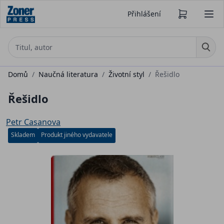
Přihlášení
Domů
/
Naučná literatura
/
Životní styl
/
Řešidlo
Řešidlo
Petr Casanova
Skladem
Produkt jiného vydavatele