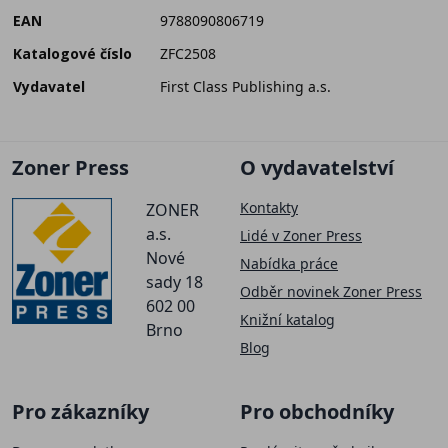
EAN
9788090806719
Katalogové číslo
ZFC2508
Vydavatel
First Class Publishing a.s.
Zoner Press
O vydavatelství
Kontakty
ZONER
a.s.
Lidé v Zoner Press
Nové
Nabídka práce
sady 18
Odběr novinek Zoner Press
602 00
Knižní katalog
Brno
Blog
Pro zákazníky
Pro obchodníky