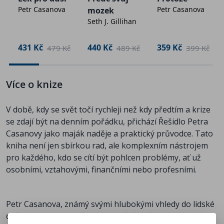
Petr Casanova
Petr Casanova
mozek
Řešidlo je psáno srozumitelným jazykem, plné
Seth J. Gillihan
inspirativních příběhů a konkrétních cvičení, které vám
pomohou objevit vaše vlastní řešidlo – schopnost
431 Kč
440 Kč
359 Kč
č
479 Kč
489 Kč
399 Kč
efektivně a s klidem zdolávat jakékoli životní situace. Ať
už hledáte cestu ven z tíživé situace, nebo jen chcete
posílit své dovednosti v oblasti řešení problémů, tato
Více o knize
kniha vám nabídne praktický návod a motivaci k tomu,
abyste se stali tvůrci svého vlastního šťastného a
V době, kdy se svět točí rychleji než kdy předtím a krize
naplněného života.
se zdají být na denním pořádku, přichází Řešidlo Petra
Casanovy jako maják naděje a praktický průvodce. Tato
O autorovi:
kniha není jen sbírkou rad, ale komplexním nástrojem
pro každého, kdo se cítí být pohlcen problémy, ať už
osobními, vztahovými, finančními nebo profesními.
Petr Casanova (*1974) je český spisovatel zaměřený na
osobní rozvoj, mezilidské vztahy a psychologii lásky.
Zakladatel FirstClass.cz.
Petr Casanova, známý svými hlubokými vhledy do lidské
duše a praktickým přístupem k řešení životních výzev,
Je autorem několika knižních bestsellerů o vztazích.