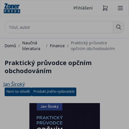
Přihlášení
Naučná
Praktický průvodce
Domů
/
/
Finance
/
literatura
opčním obchodováním
Praktický průvodce opčním
obchodováním
Jan Široký
Není na skladě
Produkt jiného vydavatele