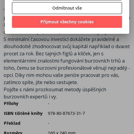
Odmítnout vše
"Tvrdě pracuj a vyděláš si peníze." Zdá se vám to
povědomé? Jan Široký vám ve svém bestselleru, který po
Přijmout všechny cookies
letech znovu vychází jako kompletní průvodce světem
obchodování opcí, ukáže, že tomu může být i jinak.
S minimální časovou investicí dokážete pravidelně a
dlouhodobě zhodnocovat svůj kapitál například o dvacet
procet za rok. Bez tajných fíglů a kliček, jen s
elementárními znalostmi fungování burzovních trhů a
toho, čemu se burzovní profesionálové věnují nejraději -
opcí. Díky nim mohou vaše peníze pracovat pro vás,
zatímco spíte, jíte nebo cestujete.
Pojďte s námi prozkoumat metody úspěšných
burzovních expertů i vy.
Přílohy
-
ISBN tištěné knihy
978-80-87673-31-7
Překlad
-
Rozměry
160 x 240 mm