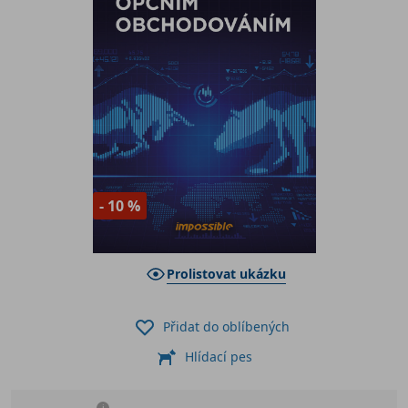
- 10 %
Prolistovat ukázku
Přidat do oblíbených
Hlídací pes