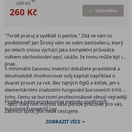
i
289 Kč
260 Kč
Vyprodáno
"Tvrdě pracuj a vyděláš si peníze." Zdá se vám to
povědomé? Jan Široký vám ve svém bestselleru, který
po letech znovu vychází jako kompletní průvodce
světem obchodování opcí, ukáže, že tomu může být i
jinak.
S minimální časovou investicí dokážete pravidelně a
dlouhodobě zhodnocovat svůj kapitál například o
dvacet procet za rok. Bez tajných fíglů a kliček, jen s
elementárními znalostmi fungování burzovních trhů a
toho, čemu se burzovní profesionálové věnují nejraději
Pojďte s námi prozkoumat metody úspěšných
- opcí. Díky nim mohou vaše peníze pracovat pro vás,
burzovních expertů i vy.
zatímco spíte, jíte nebo cestujete.
ZOBRAZIT
VÍCE