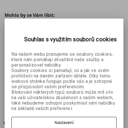
Mohlo by se Vám líbit:
Souhlas s využitím souborů cookies
Na našem webu pracujeme se soubory cookies,
které nám pomáhají zkvalitnit naše služby a
personalizovat nabídky.
Soubory cookies si pamatují, co a jak ve svém
Nebojte se
Nebojte se
Stát se
prohlížeči na daném zařízení děláte. Díky tomu
akcií 1. díl
akcií 2. díl
investorem
webová stránka funguje podle vás a je schopná
se přizpůsobit vašim preferencím.
Christian Thiel
Christian Thiel
Mikuláš
Blokování některých typů souborů může mít vliv
Splítek
na vaši uživatelskou zkušenost s naším webem,
269 Kč
269 Kč
382 Kč
č
299 Kč
299 Kč
449 Kč
také nebudeme schopni poskytnout vám nabídku
na základě vašich preferencí.
Nastavení
Více o knize