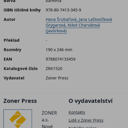
Barva
barevná
ISBN tištěné knihy
978-80-7413-345-9
Autor
Hana Šrubařová, Jana Laštovičková
Grygarová, Nikol Charvátová
(Javůrková)
Překlad
-
Rozměry
190 x 246 mm
EAN
9788074133459
Katalogové číslo
ZRK1520
Vydavatel
Zoner Press
Zoner Press
O vydavatelství
Kontakty
ZONER
a.s.
Lidé v Zoner Press
Nové