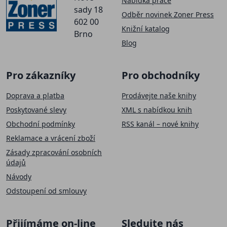
Nabídka práce
sady 18
Odběr novinek Zoner Press
602 00
Knižní katalog
Brno
Blog
Pro zákazníky
Pro obchodníky
Doprava a platba
Prodávejte naše knihy
Poskytované slevy
XML s nabídkou knih
Obchodní podmínky
RSS kanál – nové knihy
Reklamace a vrácení zboží
Zásady zpracování osobních
údajů
Návody
Odstoupení od smlouvy
SLEVA 50 Kč
Přijímáme on-line
Sledujte nás