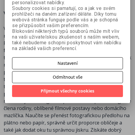
personalizovat nabídky.
Soubory cookies si pamatují, co a jak ve svém
Více o knize
prohlížeči na daném zařízení děláte. Díky tomu
webová stránka funguje podle vás a je schopná
se přizpůsobit vašim preferencím.
Vytvořte si portrét svého oblíbeného hrdiny nebo
Blokování některých typů souborů může mít vliv
milovaného mazlíčka.
na vaši uživatelskou zkušenost s naším webem,
Portrét patří mezi nejoblíbenější výtvarná témata. Vedle
také nebudeme schopni poskytnout vám nabídku
na základě vašich preferencí.
fotografování představuje malování a kreslení portrétů
tradiční způsob, jak zachytit něčí podobu a uchovat ji tak
Nastavení
na věky. V knize Naučte se malovat a kreslit: Portréty
podle fotografií vám tři autorky představují tři různé
Odmítnout vše
techniky malování a kreslení portrétů – olejomalbu
technikou suchého štětce a stírací technikou a kreslení
Přijmout všechny cookies
pastelkami. Pomocí detailních návodů krok za krokem
můžete vytvořit originální portrét třeba podle fotografie
člena rodiny, oblíbené filmové postavy nebo domácího
mazlíčka. Naučíte se přenést fotografickou předlohu na
plátno nebo papír, správně určit proporce obličeje a
také jak dodat oku tu správnou jiskru. Získáte dobrý