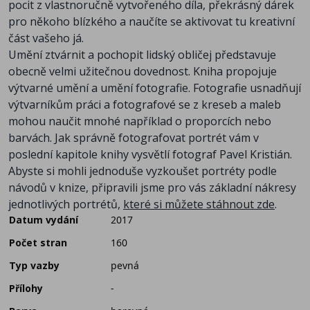
pocit z vlastnoručně vytvořeného díla, překrásný dárek
pro někoho blízkého a naučíte se aktivovat tu kreativní
část vašeho já.
Umění ztvárnit a pochopit lidský obličej představuje
obecně velmi užitečnou dovednost. Kniha propojuje
výtvarné umění a umění fotografie. Fotografie usnadňují
výtvarníkům práci a fotografové se z kreseb a maleb
mohou naučit mnohé například o proporcích nebo
barvách. Jak správně fotografovat portrét vám v
poslední kapitole knihy vysvětlí fotograf Pavel Kristián.
Abyste si mohli jednoduše vyzkoušet portréty podle
návodů v knize, připravili jsme pro vás základní nákresy
jednotlivých portrétů,
které si můžete stáhnout zde
.
Datum vydání
2017
Počet stran
160
Typ vazby
pevná
Přílohy
-