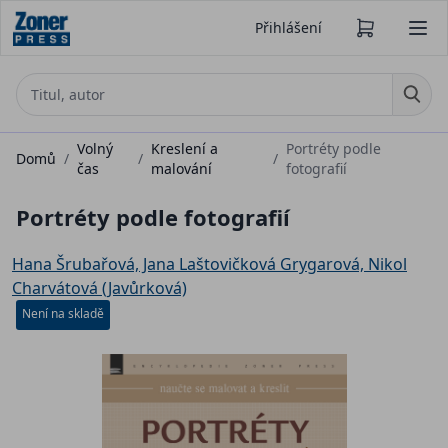
Přihlášení
Volný
Kreslení a
Portréty podle
Domů
/
/
/
čas
malování
fotografií
Portréty podle fotografií
Hana Šrubařová, Jana Laštovičková Grygarová, Nikol
Charvátová (Javůrková)
Není na skladě