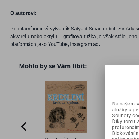
O autorovi:
Populární indický výtvarník Satyajit Sinari neboli SinArty
akvarelu nebo akrylu – grafitová tužka je však stále jeh
platformách jako YouTube, Instagram ad.
Mohlo by se Vám líbit:
Na našem we
služby a pe
Soubory coo
Díky tomu w
preferencím
Blokování n