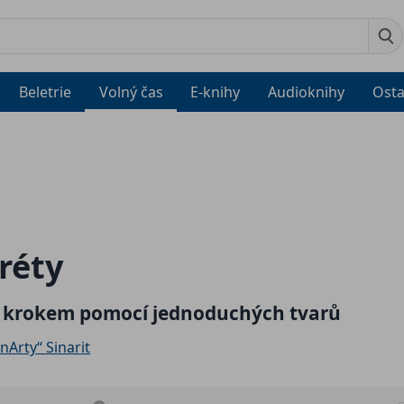
Beletrie
Volný čas
E-knihy
Audioknihy
Osta
réty
a krokem pomocí jednoduchých tvarů
inArty“ Sinarit