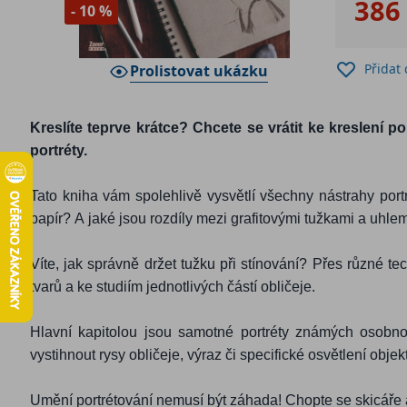
386
- 10 %
Přidat
Prolistovat ukázku
Kreslíte teprve krátce? Chcete se vrátit ke kreslení 
portréty.
Tato kniha vám spolehlivě vysvětlí všechny nástrahy por
papír? A jaké jsou rozdíly mezi grafitovými tužkami a uhle
Víte, jak správně držet tužku při stínování? Přes různé 
tvarů a ke studiím jednotlivých částí obličeje.
Hlavní kapitolou jsou samotné portréty známých osobno
vystihnout rysy obličeje, výraz či specifické osvětlení objek
Umění portrétování nemusí být záhada! Chopte se skicáře 