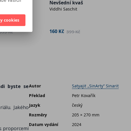
dě vašich
Kreat
l snadno
Nevšední kvaš
Viddhi Saschit
písm
e
Laura T
rensonová
y cookies
290 K
160 Kč
395 Kč
399 Kč
ádi byste se
Autor
Satyajit „SinArty“ Sinarit
Překlad
Petr Kovařík
Jazyk
český
iálu. Jakého
Rozměry
205 × 270 mm
Datum vydání
2024
 s proporcemi