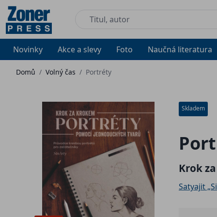
Novinky
Akce a slevy
Foto
Naučná literatura
Domů
/
Volný čas
/
Portréty
Skladem
Port
Krok z
Satyajit „S