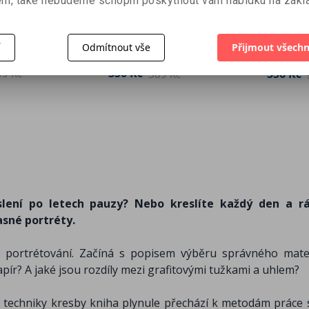
m, také nebudeme schopni poskytnout vám nabídku na zákla
tel –
Kreslíme
Akvare
- Nové
POSTAVU
a rychl
ovský
Christopher Hart
Sara Ber
í
Odmítnout vše
Přijmout všechn
350 Kč
356 Kč
49 Kč
389 Kč
slení po letech pauzy? Nebo kreslíte každý den a r
asné portréty.
y portrétování. Začíná s popisem výběru správného mater
apír? A jaké jsou rozdíly mezi grafitovými tužkami a uhlem?
né techniky kresby kniha plynule přechází k metodám práce