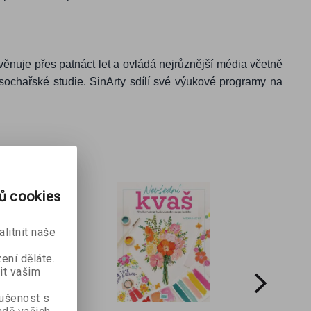
 věnuje přes patnáct let a ovládá nejrůznější média včetně
 sochařské studie. SinArty sdílí své výukové programy na
rů cookies
litnit naše
ení děláte.
it vašim
kušenost s