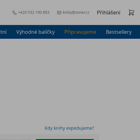
Přihlášení
+420 532 190 883
knihy@zoner.cz
tní
Výhodné balíčky
Připravujeme
Bestsellery
Kdy knihy expedujeme?