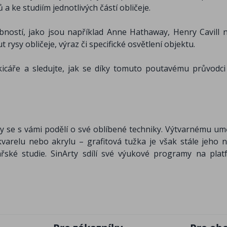
a ke studiím jednotlivých částí obličeje.
bností, jako jsou například Anne Hathaway, Henry Cavill
 rysy obličeje, výraz či specifické osvětlení objektu.
icáře a sledujte, jak se díky tomuto poutavému průvodci
Arty se s vámi podělí o své oblíbené techniky. Výtvarnému um
varelu nebo akrylu – grafitová tužka je však stále jeho ne
ské studie. SinArty sdílí své výukové programy na plat