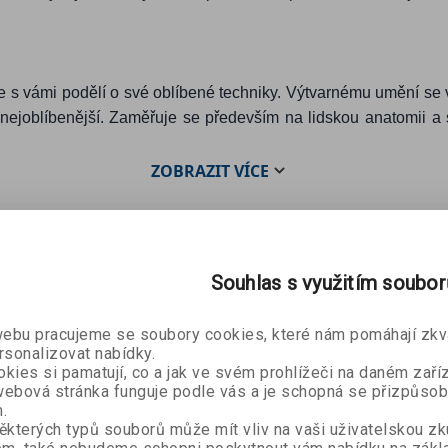
 se s vámi podělí o své oblíbené techniky. Výtvarnému umění se
o nejoblíbenější. Zaměřuje se především na lidskou anatomii a
ZOBRAZIT
VÍCE
Souhlas s využitím soubo
bu pracujeme se soubory cookies, které nám pomáhají zkva
rsonalizovat nabídky.
kies si pamatují, co a jak ve svém prohlížeči na daném zaříz
ebová stránka funguje podle vás a je schopná se přizpůsob
.
ěkterých typů souborů může mít vliv na vaši uživatelskou z