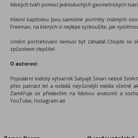
lidských tváří pomocí jednoduchých geometrických tvarů 
Hlavní kapitolou jsou samotné portréty známých oso
Freeman, na kterých si nejlépe vyzkoušíte, jak vystihnout
Umění portrétování nemusí být záhada! Chopte se sk
způsobem zlepšíte!
O autorovi:
Populární indický výtvarník Satyajit Sinari neboli Sin
přes patnáct let a ovládá nejrůznější média včetně ak
Zaměřuje se především na lidskou anatomii a sochař
YouTube, Instagram ad.