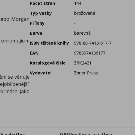
Počet stran
144
Typ vazby
brožovaná
 nebo Morgan
Přílohy
-
Barva
barevná
 ohromujícím
ISBN tištěné knihy
978-80-7413-617-7
EAN
9788074136177
Katalogové číslo
ZRK2421
Vydavatel
Zoner Press
ění se věnuje
joblíbenější.
formách jako