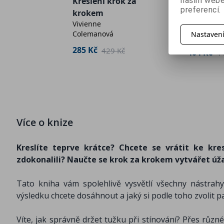
naším webe
Kreslení krok za
Suchý pas
preferencí.
krokem
Portréty 
Vivienne
ocích
Michal Jan
vydání
Colemanová
Nastaven
sovová
285 Kč
429 Kč
404 Kč
4
 Kč
Více o knize
Kreslíte teprve krátce? Chcete se vrátit ke kre
zdokonalili? Naučte se krok za krokem vytvářet úž
Tato kniha vám spolehlivě vysvětlí všechny nástrah
výsledku chcete dosáhnout a jaký si podle toho zvolit p
Víte, jak správně držet tužku při stínování? Přes růz