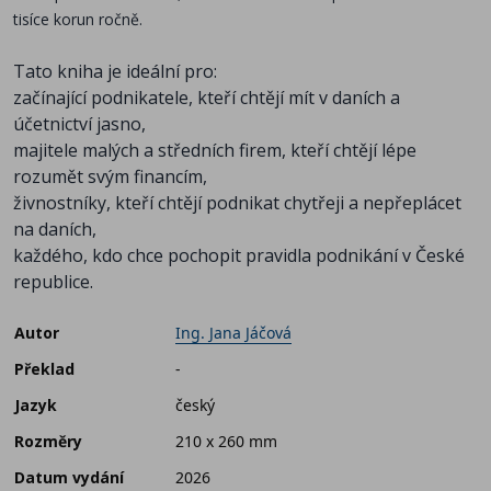
tisíce korun ročně.
Tato kniha je ideální pro:
začínající podnikatele, kteří chtějí mít v daních a
účetnictví jasno,
majitele malých a středních firem, kteří chtějí lépe
rozumět svým financím,
živnostníky, kteří chtějí podnikat chytřeji a nepřeplácet
na daních,
každého, kdo chce pochopit pravidla podnikání v České
republice.
Autor
Ing. Jana Jáčová
Překlad
-
Jazyk
český
Rozměry
210 x 260 mm
Datum vydání
2026