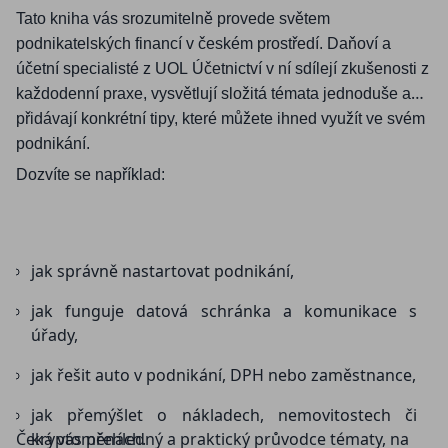
Tato kniha vás srozumitelně provede světem
podnikatelských financí v českém prostředí. Daňoví a
účetní specialisté z UOL Účetnictví v ní sdílejí zkušenosti z
každodenní
praxe, vysvětlují složitá témata jednoduše a
přidávají konkrétní tipy, které můžete ihned využít ve svém
podnikání.
Dozvíte se například:
jak správně nastartovat podnikání,
jak funguje datová schránka a komunikace s
úřady,
jak řešit auto v podnikání, DPH nebo zaměstnance,
jak přemýšlet o nákladech, nemovitostech či
Čeká vás přehledný a praktický průvodce tématy, na
kryptoměnách.