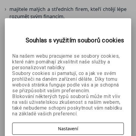
majitele malých a středních firem, kteří chtějí lépe
rozumět svým financím,
živnostníky, kteří chtějí podnikat chytřeji a
nepřeplácet na daních,
ZOBRAZIT
VÍCE
Souhlas s využitím souborů cookies
každého, kdo chce pochopit pravidla podnikání v
České republice.
Na našem webu pracujeme se soubory cookies,
které nám pomáhají zkvalitnit naše služby a
Mohlo by se Vám líbit:
personalizovat nabídky.
Soubory cookies si pamatují, co a jak ve svém
prohlížeči na daném zařízení děláte. Díky tomu
webová stránka funguje podle vás a je schopná
se přizpůsobit vašim preferencím.
Blokování některých typů souborů může mít vliv
na vaši uživatelskou zkušenost s naším webem,
také nebudeme schopni poskytnout vám nabídku
na základě vašich preferencí.
Trading in
Hodnotové
Jak se stát
Nastavení
the Zone -
investování
disciplinova