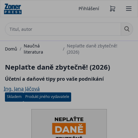
Přihlášení
Naučná
Neplaťte daně zbytečně!
Domů
/
/
literatura
(2026)
Neplaťte daně zbytečně! (2026)
Účetní a daňové tipy pro vaše podnikání
Ing. Jana Jáčová
Skladem
Produkt jiného vydavatele