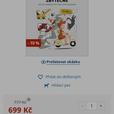
- 10 %
Prolistovat ukázku
Přidat do oblíbených
Hlídací pes
i
777 Kč
-
+
699 Kč