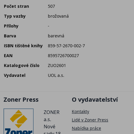
Počet stran
507
Typ vazby
brožovaná
Přílohy
-
Barva
barevná
ISBN tištěné knihy
859-57-2670-002-7
EAN
8595726700027
Katalogové číslo
ZUO2601
Vydavatel
UOL a.s.
Zoner Press
O vydavatelství
Kontakty
ZONER
a.s.
Lidé v Zoner Press
Nové
Nabídka práce
sady 18