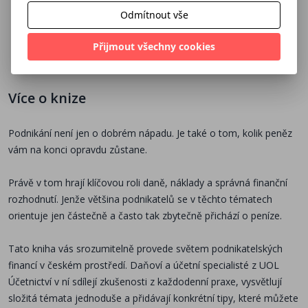
Mark Douglas
Bruce C.
Paula T. Webb,
upravené
ným
Odmítnout vše
Greenwald
Mark Douglas
vydání
traderem
Přijmout všechny cookies
296 Kč
440 Kč
350 Kč
č
329 Kč
489 Kč
389 Kč
Více o knize
Podnikání není jen o dobrém nápadu. Je také o tom, kolik peněz
vám na konci opravdu zůstane.
Právě v tom hrají klíčovou roli daně, náklady a správná finanční
rozhodnutí. Jenže většina podnikatelů se v těchto tématech
orientuje jen částečně a často tak zbytečně přichází o peníze.
Tato kniha vás srozumitelně provede světem podnikatelských
financí v českém prostředí. Daňoví a účetní specialisté z UOL
Účetnictví v ní sdílejí zkušenosti z
každodenní
praxe, vysvětlují
složitá témata jednoduše a přidávají konkrétní tipy, které můžete