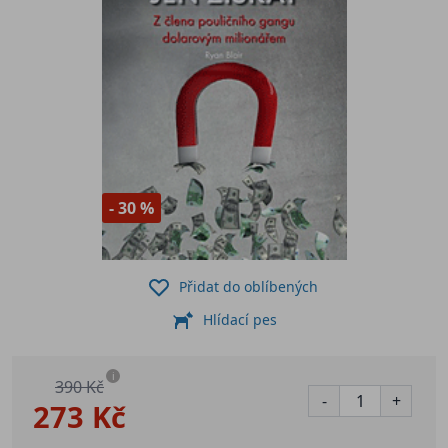
- 30 %
Přidat do oblíbených
Hlídací pes
i
390 Kč
-
+
273 Kč