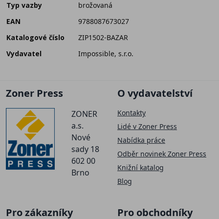
Typ vazby
brožovaná
EAN
9788087673027
Katalogové číslo
ZIP1502-BAZAR
Vydavatel
Impossible, s.r.o.
Zoner Press
O vydavatelství
Kontakty
ZONER
a.s.
Lidé v Zoner Press
Nové
Nabídka práce
sady 18
Odběr novinek Zoner Press
602 00
Knižní katalog
Brno
Blog
Pro zákazníky
Pro obchodníky