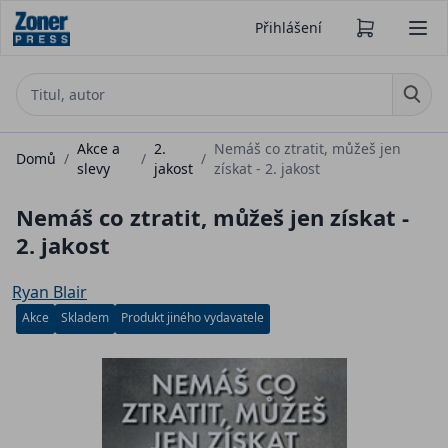
Přihlášení
Akce a
2.
Nemáš co ztratit, můžeš jen
Domů
/
/
/
slevy
jakost
získat - 2. jakost
Nemáš co ztratit, můžeš jen získat -
2. jakost
Ryan Blair
Akce
Skladem
Produkt jiného vydavatele