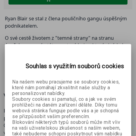
Ryan Blair se stal z člena pouličního gangu úspěšným
podnikatelem.
O své cestě životem z "temné strany" na stranu
úspěchu vypraví v této poutavé knize, která si získala
mnoho fanoušků po celém světě. (Jak jsem se z člena
gangu stal mnohonásobným milionářem a
Souhlas s využitím souborů cookies
podnikatelem.)
ZOBRAZIT
VÍCE
Na našem webu pracujeme se soubory cookies,
které nám pomáhají zkvalitnit naše služby a
personalizovat nabídky.
Více o knize
Soubory cookies si pamatují, co a jak ve svém
prohlížeči na daném zařízení děláte. Díky tomu
Ryan Blair se stal z člena pouličního gangu úspěšným
webová stránka funguje podle vás a je schopná
se přizpůsobit vašim preferencím.
podnikatelem.
Blokování některých typů souborů může mít vliv
O své cestě životem z "temné strany" na stranu úspěchu
na vaši uživatelskou zkušenost s naším webem,
vypraví v této poutavé knize, která si získala mnoho
také nebudeme schopni poskytnout vám nabídku