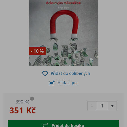
- 10 %
Přidat do oblíbených
Hlídací pes
i
390 Kč
-
+
351 Kč
Přidat do košíku