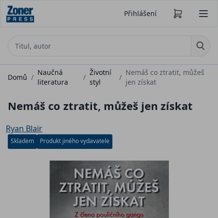
Přihlášení
Naučná
Životní
Nemáš co ztratit, můžeš
Domů
/
/
/
literatura
styl
jen získat
Nemáš co ztratit, můžeš jen získat
Ryan Blair
Skladem
Produkt jiného vydavatele