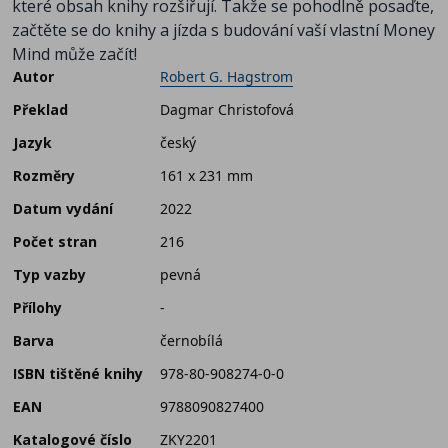
které obsah knihy rozšiřují. Takže se pohodlně posaďte,
začtěte se do knihy a jízda s budování vaší vlastní Money
Mind může začít!
Autor
Robert G. Hagstrom
Překlad
Dagmar Christofová
Jazyk
český
Rozměry
161 x 231 mm
Datum vydání
2022
Počet stran
216
Typ vazby
pevná
Přílohy
-
Barva
černobílá
ISBN tištěné knihy
978-80-908274-0-0
EAN
9788090827400
Katalogové číslo
ZKY2201