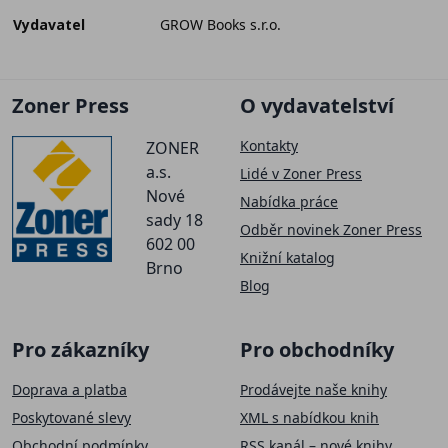
Vydavatel
GROW Books s.r.o.
Zoner Press
O vydavatelství
Kontakty
ZONER
a.s.
Lidé v Zoner Press
Nové
Nabídka práce
sady 18
Odběr novinek Zoner Press
602 00
Knižní katalog
Brno
Blog
Pro zákazníky
Pro obchodníky
Doprava a platba
Prodávejte naše knihy
Poskytované slevy
XML s nabídkou knih
Obchodní podmínky
RSS kanál – nové knihy