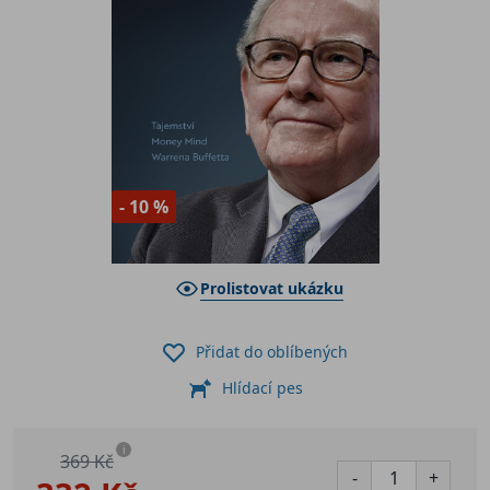
- 10 %
Prolistovat ukázku
Přidat do oblíbených
Hlídací pes
i
369 Kč
-
+