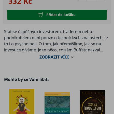
332 Kč
Přidat do košíku
Stát se úspěšným investorem, traderem nebo
podnikatelem není pouze o technických znalostech, je
to i o psychologii. O tom, jak přemýšlíme, jak se na
investice díváme. Je to něco, co sám Buffett nazval
Money Mind. V knize Myslete jako miliardář: Tajemství
ZOBRAZIT
VÍCE
money mind Warrena Buffetta autor bestsellerů
Robert Hagstrom analyzuje Buffettovu zásadní
moudrost, která je složitou spletí rozsáhlých myšlenek.
Mohlo by se Vám líbit:
Hagstrom, úspěšný investor a autor knih s
pronikavými analýzami Buffettových investičních
metod, kterých se prodalo přes 1 milion výtisků, se
nyní zabývá mnohem zásadnější otázkou: Co tyto
metody formovalo?