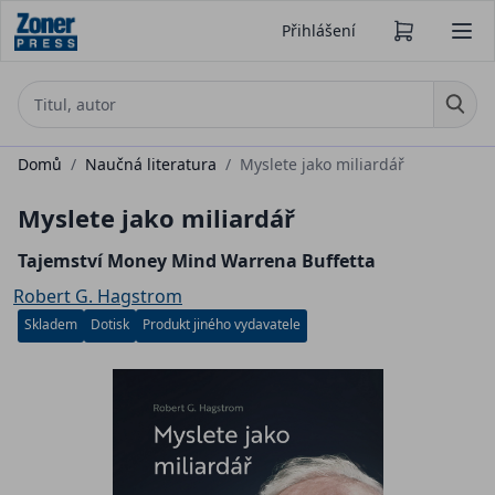
Přihlášení
Domů
/
Naučná literatura
/
Myslete jako miliardář
Myslete jako miliardář
Tajemství Money Mind Warrena Buffetta
Robert G. Hagstrom
Skladem
Dotisk
Produkt jiného vydavatele