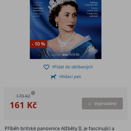
- 10 %
Přidat do oblíbených
Hlídací pes
i
179 Kč
161 Kč
Vyprodáno
Příběh britské panovnice Alžběty II. je fascinující a