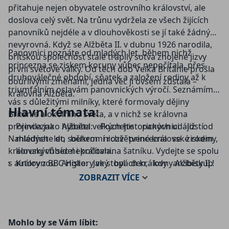
přitahuje nejen obyvatele ostrovního království, ale
doslova celý svět. Na trůnu vydržela ze všech žijících
panovníků nejdéle a v dlouhověkosti se jí také žádný
nevyrovná. Když se Alžběta II. v dubnu 1926 narodila,
Panovnici poznáte od mladých let, během nichž
britskou společnost stále trápily sotva zhojené jizvy
princezna se ziskem koruny vůbec nepočítala, přes
první světové války. Od těch dob Velká Británie prošla
druhoválečné období, sňatek a založení rodiny až k
bouřlivými změnami, jedna věc jí ovšem zůstala –
triumfálním oslavám panovnických výročí. Seznámíme
královna Alžběta.
vás s důležitými milníky, které formovaly dějiny
Hlavní témata:
Británie a okolního světa, a v nichž se královna
projevila jako hybatel velkých historických událostí.
Princezna Alžběta: Poznejte panovnici již od
Nahlédnete do soukromí rozvětvené královské rodiny,
mladých let, během nichž princezna se ziskem
královských sídel i královnina šatníku. Vydejte se spolu
koruny vůbec nepočítala.
s autory z BBC History ve stopách královny Alžběty II.!
Královnou Anglie: Jaký byl den, kdy arcibiskup
Geoffrey Fisher vložil Alžbětě na hlavu korunu
ZOBRAZIT
VÍCE
svatého Eduarda?
Rodinný život: Královna Alžběta a její choť, princ
Philip, tvoří již po déle než sedmdesát let
Mohlo by se Vám líbit:
harmonický pár.