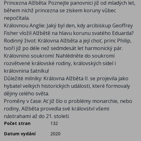
Princezna Alžběta: Poznejte panovnici již od mladých let,
během nichž princezna se ziskem koruny vůbec
nepočítala.
Královnou Anglie: Jaký byl den, kdy arcibiskup Geoffrey
Fisher vložil Alžbětě na hlavu korunu svatého Eduarda?
Rodinný život: Královna Alžběta a její choť, princ Philip,
tvoří již po déle než sedmdesát let harmonický pár.
Královnino soukromí: Nahlédněte do soukromí
rozvětvené královské rodiny, královských sídel i
královnina šatníku!
Důležité milníky: Královna Alžběta II. se projevila jako
hybatel velkých historických událostí, které formovaly
dějiny celého světa.
Proměny v čase: Ať již šlo o problémy monarchie, nebo
rodiny, Alžběta provedla své království všemi
nástrahami až do 21. století.
Počet stran
132
Datum vydání
2020