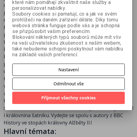
které nám pomáhají zkvalitnit naše služby a
doslova celý svět. Na trůnu vydržela ze všech žijících
personalizovat nabídky.
panovníků nejdéle a v dlouhověkosti se jí také žádný
Soubory cookies si pamatují, co a jak ve svém
nevyrovná. Když se Alžběta II. v dubnu 1926 narodila,
prohlížeči na daném zařízení děláte. Díky tomu
webová stránka funguje podle vás a je schopná
britskou společnost stále trápily sotva zhojené jizvy
se přizpůsobit vašim preferencím.
první světové války. Od těch dob Velká Británie prošla
Blokování některých typů souborů může mít vliv
bouřlivými změnami, jedna věc jí ovšem zůstala –
na vaši uživatelskou zkušenost s naším webem,
také nebudeme schopni poskytnout vám nabídku
královna Alžběta.
na základě vašich preferencí.
Panovnici poznáte od mladých let, během nichž
princezna se ziskem koruny vůbec nepočítala, přes
Nastavení
druhoválečné období, sňatek a založení rodiny až k
triumfálním oslavám panovnických výročí. Seznámíme
Odmítnout vše
vás s důležitými milníky, které formovaly dějiny Británie
a okolního světa, a v nichž se královna projevila jako
Přijmout všechny cookies
hybatel velkých historických událostí. Nahlédnete do
soukromí rozvětvené královské rodiny, královských sídel
i královnina šatníku. Vydejte se spolu s autory z BBC
History ve stopách královny Alžběty II.!
Hlavní témata: