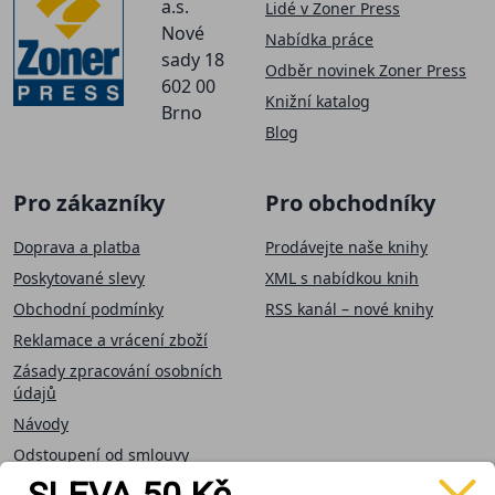
a.s.
Lidé v Zoner Press
Nové
Nabídka práce
sady 18
Odběr novinek Zoner Press
602 00
Knižní katalog
Brno
Blog
Pro zákazníky
Pro obchodníky
Doprava a platba
Prodávejte naše knihy
Poskytované slevy
XML s nabídkou knih
Obchodní podmínky
RSS kanál – nové knihy
Reklamace a vrácení zboží
Zásady zpracování osobních
údajů
Návody
Odstoupení od smlouvy