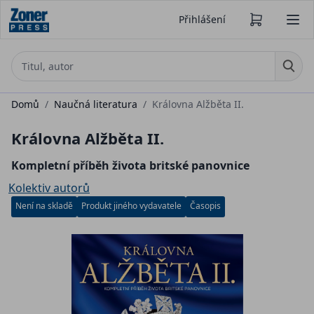
Přihlášení
Domů
/
Naučná literatura
/
Královna Alžběta II.
Královna Alžběta II.
Kompletní příběh života britské panovnice
Kolektiv autorů
Není na skladě
Produkt jiného vydavatele
Časopis