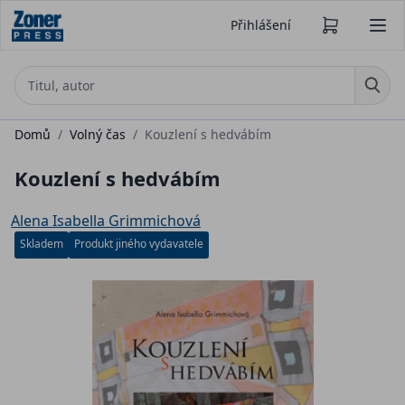
Přihlášení
Domů
/
Volný čas
/
Kouzlení s hedvábím
Kouzlení s hedvábím
Alena Isabella Grimmichová
Skladem
Produkt jiného vydavatele