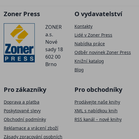
Zoner Press
O vydavatelství
Kontakty
ZONER
a.s.
Lidé v Zoner Press
Nové
Nabídka práce
sady 18
Odběr novinek Zoner Press
602 00
Knižní katalog
Brno
Blog
Pro zákazníky
Pro obchodníky
Doprava a platba
Prodávejte naše knihy
Poskytované slevy
XML s nabídkou knih
Obchodní podmínky
RSS kanál – nové knihy
Reklamace a vrácení zboží
Zásady zpracování osobních