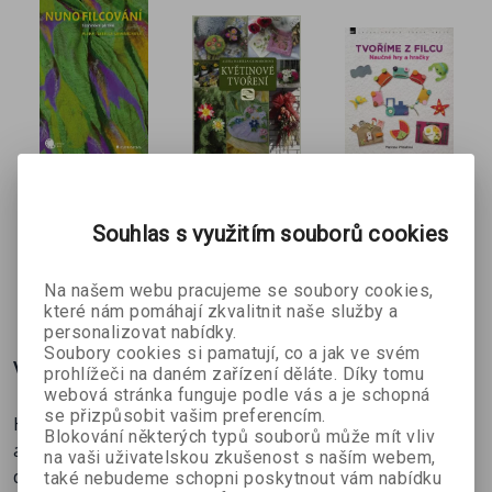
Spolupracuje s mnoha časopisy, které se věnují ručním
pracím.
Nunofilcová
Květinové
Tvoříme z
ní
tvoření
filcu
Alena Isabella
Alena Isabella
Marcela
Souhlas s využitím souborů cookies
Grimmichová
Grimmichová
Přidalová
240 Kč
215 Kč
268 Kč
č
320 Kč
299 Kč
298 Kč
Na našem webu pracujeme se soubory cookies,
které nám pomáhají zkvalitnit naše služby a
personalizovat nabídky.
Soubory cookies si pamatují, co a jak ve svém
Více o knize
prohlížeči na daném zařízení děláte. Díky tomu
webová stránka funguje podle vás a je schopná
se přizpůsobit vašim preferencím.
Hedvábí patří mezi oblíbené textilní materiály. Malované
Blokování některých typů souborů může mít vliv
a batikované hedvábí můžeme využít jako efektní
na vaši uživatelskou zkušenost s naším webem,
doplněk, ale také základ pro další tvorbu. Kniha nabízí
také nebudeme schopni poskytnout vám nabídku