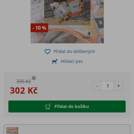
- 10 %
Přidat do oblíbených
Hlídací pes
i
335 Kč
-
+
302 Kč
Přidat do košíku