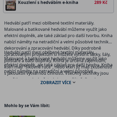
Kouzlení s hedvábím e-kniha
289 Kč
Hedvábí patří mezi oblíbené textilní materiály.
Malované a batikované hedvábí můžeme využít jako
efektní doplněk, ale také základ pro další tvorbu. Kniha
nabízí náměty na netradiční a velmi působivé techniky
dekorování a zpracování hedvábí. Díky podrobně
Hedvábí patří mezi oblíbené textilní materiály.
zpracovaným projektům si můžete vytvořit šátky, šály,
Malované a batikované hedvábí můžeme využít jako
polštáře a další doplňky. Kniha je určena zájemcům,
efektní doplněk, ale také základ pro další tvorbu. Kniha
kteří mají "šikovné ruce", nebo kteří již mají zkušenosti
nabízí náměty na netradiční a velmi působivé ...
s jakoukoli výtvarnou činností. Všechny techniky jsou
vysvětleny podrobně, tedy i pro začátečníky, ale
ZOBRAZIT
VÍCE
projekty zaujmou i zkušené dlouhodobě. Každý námět
doplňují podrobné fotografické postupy. Alena
Isabella Grimmichová se více než dvacet let
profesionálně věnuje výtvarné činnosti. Zabývá se
Mohlo by se Vám líbit:
malbou na hedvábí, filcováním a řadou dalších technik.
Na www.vytvarnetechniky.cz jsou k vidění její práce.