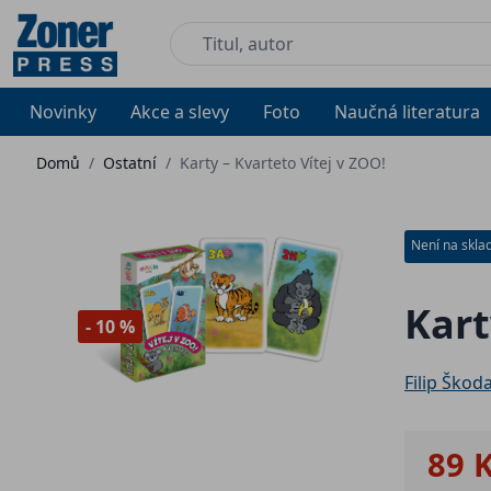
Novinky
Akce a slevy
Foto
Naučná literatura
Domů
/
Ostatní
/
Karty – Kvarteto Vítej v ZOO!
Není na skla
Kart
- 10 %
Filip Škod
89 