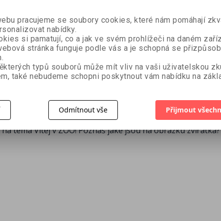
bá
jednom
351 Kč
297 Kč
29 Kč
330 Kč
á,
bu pracujeme se soubory cookies, které nám pomáhají zkva
ubková a
rsonalizovat nabídky.
k
kies si pamatují, co a jak ve svém prohlížeči na daném zaříz
ebová stránka funguje podle vás a je schopná se přizpůsob
.
ěkterých typů souborů může mít vliv na vaši uživatelskou z
m, také nebudeme schopni poskytnout vám nabídku na zákla
í
Odmítnout vše
Přijmout všechn
a téma Vítej v ZOO! Poznáš jaké jsou na obrázku zvířátka?