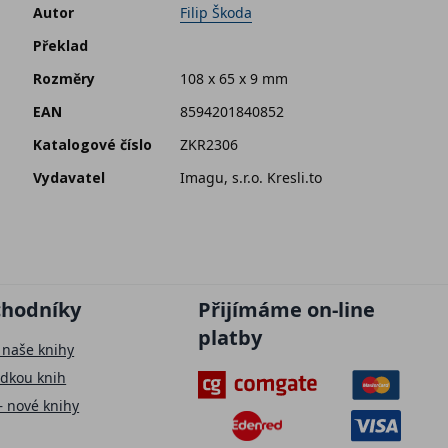
Autor
Filip Škoda
Překlad
Rozměry
108 x 65 x 9 mm
EAN
8594201840852
Katalogové číslo
ZKR2306
Vydavatel
Imagu, s.r.o. Kresli.to
chodníky
Přijímáme on-line
platby
 naše knihy
ídkou knih
– nové knihy