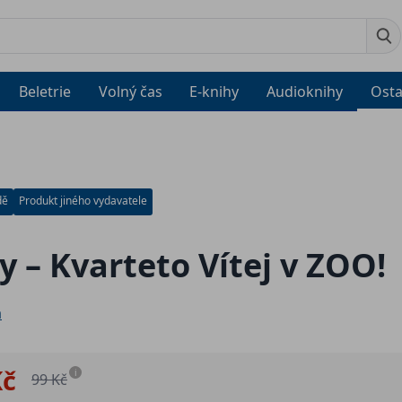
Beletrie
Volný čas
E-knihy
Audioknihy
Osta
dě
Produkt jiného vydavatele
y – Kvarteto Vítej v ZOO!
a
Kč
i
99 Kč