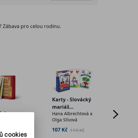
? Zábava pro celou rodinu.
Karty - Slovácký
Karty 
mariáš
Morav
sky +
Hana Albrechtová a
Olga Sl
jednohlavý
mariá
Olga Slívová
ené“
jedno
tman
(dva
107 Kč
107 K
119 Kč
rů cookies
 karet v