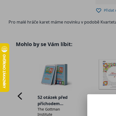
Přidat
Pro malé hráče karet máme novinku v podobě Kvarteta 
Mohlo by se Vám líbit:
52 otázek před
Kouzlo
o
příchodem
slovácké
htová,
The Gottman
Marie Švir
u
dítěte
ornamen
lová,
Institute
Kristýna H