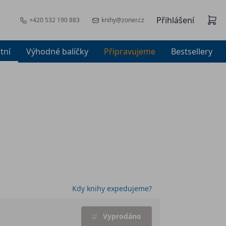
Přihlášení
+420 532 190 883
knihy@zoner.cz
tní
Výhodné balíčky
Připravujeme
Bestsellery
Kdy knihy expedujeme?
Vyprodáno