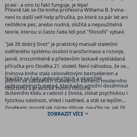
praxi - a ono to fakt funguje, je lépe!
Přesně tak se čte kniha profesora Williama B. Irvina -
není to další self-help příručka, po které za pár let ani
neštěkne pes, anebo nudná, složitá a nepoužitelná
teorie, kterou si často řada lidí pod "filosofií" vybaví.
"Jak žít dobrý život" je praktický manuál staletími
ověřeného systému osobní transformace a rozvoje,
jasně, srozumitelně a především laskavě vyskládaná
příručka pro člověka 21. století. Není náhodou, že se
Irvinova kniha stala celosvětovým bestsellerem a
Naučíte se řadu jednoduchých a okamžitě
jedním ze základních stavebních kamenů moderního
aplikovatelných metod, které vám umožní dosáhnout
stoicismu a praktické životní filosofie.
duševního klidu a radosti z života, získat psychickou i
fyzickou odolnost, vhled i nadhled, a stát se lepším
člověkem: prostě jak název slibuje, naučíte se, jak žít
ZOBRAZIT
VÍCE
dobrý život.