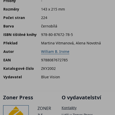
Přílohy
-
Rozměry
143 x 215 mm
Počet stran
224
Barva
černobílá
ISBN tištěné knihy
978-80-87672-78-5
Překlad
Martina Vitmanová, Alena Novotná
Autor
William B. Irvine
EAN
9788087672785
Katalogové číslo
ZKY2002
Vydavatel
Blue Vision
Zoner Press
O vydavatelství
Kontakty
ZONER
a.s.
Lidé v Zoner Press