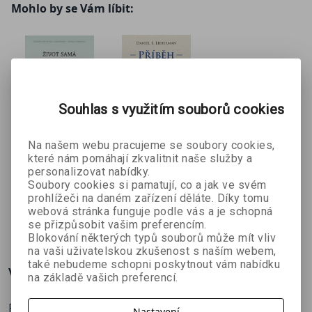
Mohlo by se Vám líbit:
Souhlas s využitím souborů cookies
Na našem webu pracujeme se soubory cookies,
Život samá
Příběh
které nám pomáhají zkvalitnit naše služby a
pohroma
lidského
personalizovat nabídky.
Soubory cookies si pamatují, co a jak ve svém
Jon Kabat-Zinn
Daniel
těla
prohlížeči na daném zařízení děláte. Díky tomu
Lieberman
webová stránka funguje podle vás a je schopná
450 Kč
494 Kč
649 Kč
549 Kč
se přizpůsobit vašim preferencím.
Blokování některých typů souborů může mít vliv
na vaši uživatelskou zkušenost s naším webem,
také nebudeme schopni poskytnout vám nabídku
Více o knize
na základě vašich preferencí.
Představte si, že takhle sedíte se starším (moudřejším)
Nastavení