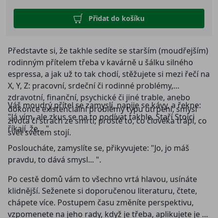
Přidat do košíku
Představte si, že takhle sedíte se starším (moudřejším)
rodinným přítelem třeba v kavárně u šálku silného
espressa, a jak už to tak chodí, stěžujete si mezi řečí na
X, Y, Z: pracovní, srdeční či rodinné problémy,
zdravotní, finanční, psychické či jiné trable, anebo
Váš moudrý přítel se zamyslí, napije se kávy, a řekne:
dokonce existenciální problémy typu utrpení, smysl
"Já vím, ale zkus se na to podívat takhle. Staří Stoici
života či strach ze smrti; prostě to, co člověka trápí, co
říkají, že... "
svět světem stojí.
Posloucháte, zamyslíte se, přikyvujete: "Jo, jo máš
pravdu, to dává smysl... ".
Po cestě domů vám to všechno vrtá hlavou, usínáte
klidnější. Seženete si doporučenou literaturu, čtete,
chápete více. Postupem času změníte perspektivu,
vzpomenete na jeho rady, když je třeba, aplikujete je v