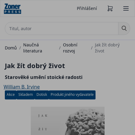
Přihlášení
Naučná
Osobní
Jak žít dobrý
Domů
/
/
/
literatura
rozvoj
život
Jak žít dobrý život
Starověké umění stoické radosti
William B. Irvine
Akce
Skladem
Dotisk
Produkt jiného vydavatele