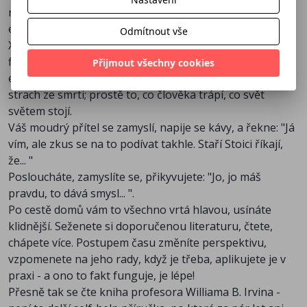
rodinným přítelem třeba v kavárně u šálku silného
espressa, a jak už to tak chodí, stěžujete si mezi řečí na
Odmítnout vše
X, Y, Z: pracovní, srdeční či rodinné problémy, zdravotní,
finanční, psychické či jiné trable, anebo dokonce
Přijmout všechny cookies
existenciální problémy typu utrpení, smysl života či
strach ze smrti; prostě to, co člověka trápí, co svět
světem stojí.
Váš moudrý přítel se zamyslí, napije se kávy, a řekne: "Já
vím, ale zkus se na to podívat takhle. Staří Stoici říkají,
že... "
Posloucháte, zamyslíte se, přikyvujete: "Jo, jo máš
pravdu, to dává smysl... ".
Po cestě domů vám to všechno vrtá hlavou, usínáte
klidnější. Seženete si doporučenou literaturu, čtete,
chápete více. Postupem času změníte perspektivu,
vzpomenete na jeho rady, když je třeba, aplikujete je v
praxi - a ono to fakt funguje, je lépe!
Přesně tak se čte kniha profesora Williama B. Irvina -