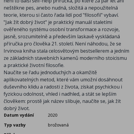
není to další self-help příručka, po které za pár let ani
neštěkne pes, anebo nudná, složitá a nepoužitelná
teorie, kterou si často řada lidí pod "filosofií" vybaví.
"Jak žít dobrý život" je praktický manuál staletími
ověřeného systému osobní transformace a rozvoje,
jasně, srozumitelně a především laskavě vyskládaná
příručka pro člověka 21. století. Není náhodou, že se
Irvinova kniha stala celosvětovým bestsellerem a jedním
ze základních stavebních kamenů moderního stoicismu
a praktické životní filosofie.
Naučíte se řadu jednoduchých a okamžitě
aplikovatelných metod, které vám umožní dosáhnout
duševního klidu a radosti z života, získat psychickou i
fyzickou odolnost, vhled i nadhled, a stát se lepším
člověkem: prostě jak název slibuje, naučíte se, jak žít
dobrý život.
Datum vydání
2020
Typ vazby
brožovaná