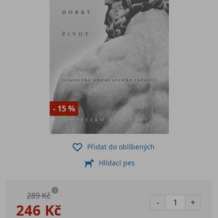
- 15 %
Přidat do oblíbených
Hlídací pes
i
289 Kč
-
+
246 Kč